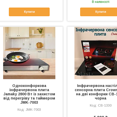
В наявності
Купити
Купити
Одноконфоркова
Інфрачервона насті
інфрачервона плита
сенсорна плита Crow
Jamaky 2800 Вт із захистом
на дві конфорки CB-
від перегріву та таймером
чорна
JMK-7003
CB-1330
JMK-7003
5 000 ₴