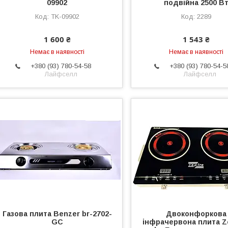
09902
подвійна 2500 В
TK-09902
2289
1 600 ₴
1 543 ₴
Немає в наявності
Немає в наявності
+380 (93) 780-54-58
+380 (93) 780-54-5
Лайфселл
Лайфселл
Газова плита Benzer br-2702-
Двоконфоркова
GC
інфрачервона плита Z