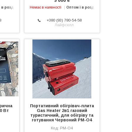
 в роздріб
Немає в наявності
Оптом і в роздріб
8
+380 (93) 780-54-58
Лайфселл
трична
Портативний обігрівач-плита
0 Вт
Gas Heater 2в1 газовий
туристичний, для обігріву та
готування Червоний PM-O4
PM-O4