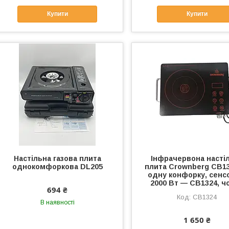
Купити
Купити
Настільна газова плита
Інфрачервона насті
однокомфоркова DL205
плита Crownberg CB13
одну конфорку, сенс
2000 Вт — СВ1324, ч
694 ₴
СВ1324
В наявності
1 650 ₴