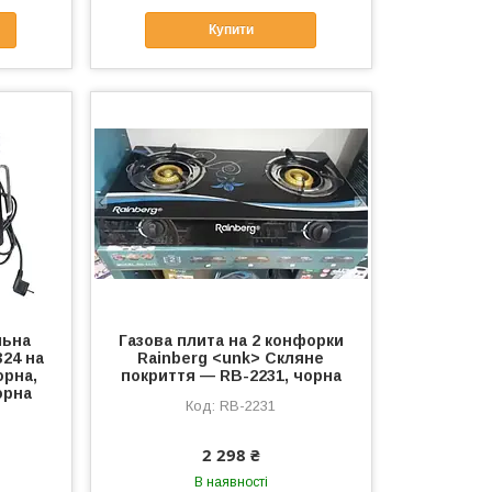
Купити
льна
Газова плита на 2 конфорки
24 на
Rainberg <unk> Скляне
орна,
покриття — RB-2231, чорна
орна
RB-2231
2 298 ₴
В наявності