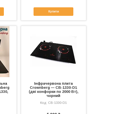
Купити
льна
Інфрачервона плита
nberg
Crownberg — CB-1330-D1
1330,
(дві конфорки по 2000 Вт),
чорний
CB-1330-D1
5 000 ₴