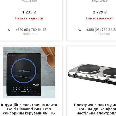
2358
2439
1 235 ₴
2 779 ₴
Немає в наявності
Немає в наявності
+380 (93) 780-54-58
+380 (93) 780-54-5
Лайфселл
Лайфселл
Індукційна електрична плита
Електрична плита ди
Gold Diamond 2400 Вт з
RAF на дві конфор
сенсорним керуванням TK-
настільна електроп