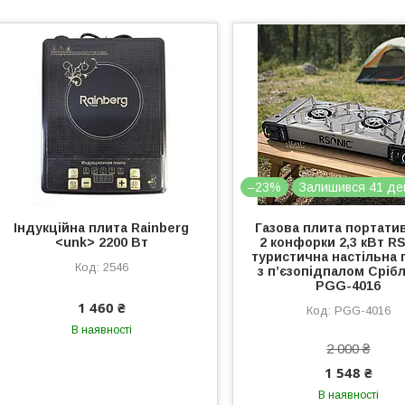
–23%
Залишився 41 де
Індукційна плита Rainberg
Газова плита портати
<unk> 2200 Вт
2 конфорки 2,3 кВт RS
туристична настільна 
2546
з п’єзопідпалом Срібл
PGG-4016
1 460 ₴
PGG-4016
В наявності
2 000 ₴
1 548 ₴
В наявності