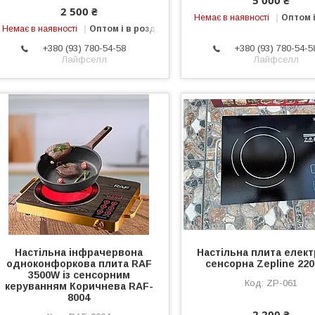
2 500 ₴
Немає в наявності
Оптом і
Немає в наявності
Оптом і в роздріб
+380 (93) 780-54-58
+380 (93) 780-54-5
Лайфселл
Лайфселл
Настільна інфрачервона
Настільна плита елек
одноконфоркова плита RAF
сенсорна Zepline 220
3500W із сенсорним
ZP-061
керуванням Коричнева RAF-
8004
2 200 ₴