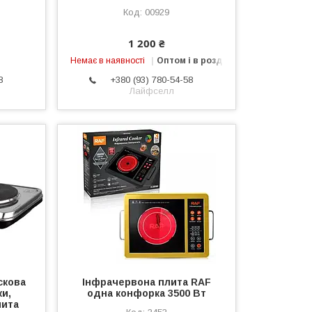
00929
1 200 ₴
Немає в наявності
Оптом і в роздріб
8
+380 (93) 780-54-58
Лайфселл
скова
Інфрачервона плита RAF
ки,
одна конфорка 3500 Вт
лита