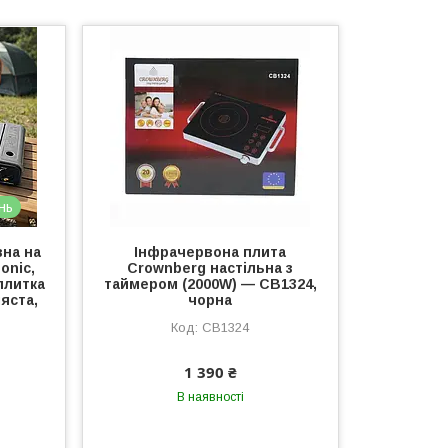
нь
вна на
Інфрачервона плита
onic,
Crownberg настільна з
плитка
таймером (2000W) — CB1324,
яста,
чорна
СВ1324
1 390 ₴
В наявності