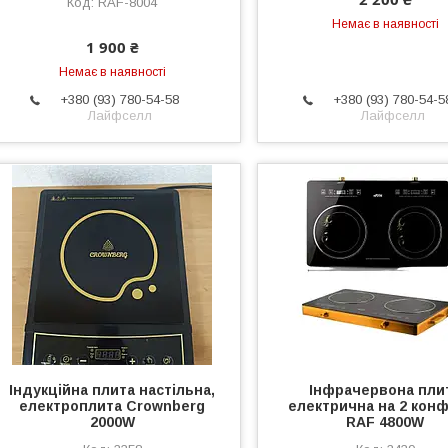
RAF-8004
Немає в наявності
1 900 ₴
Немає в наявності
+380 (93) 780-54-58
+380 (93) 780-54-5
Лайфселл
Лайфселл
Індукційна плита настільна,
Інфрачервона пли
електроплита Crownberg
електрична на 2 кон
2000W
RAF 4800W