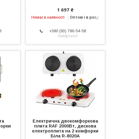
1 697 ₴
Немає в наявності
Оптом і в роздріб
8
+380 (93) 780-54-58
Лайфселл
та
Електрична двокомфоркова
форки
плита RAF 2000Вт, дискова
електроплита на 2 комфорки
Біла R-8020A