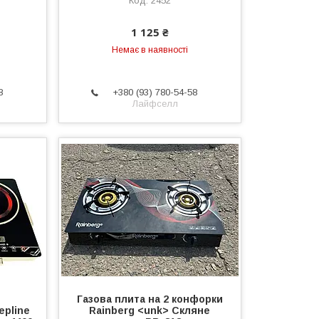
2452
т
1 125 ₴
Немає в наявності
8
+380 (93) 780-54-58
Лайфселл
Газова плита на 2 конфорки
epline
Rainberg <unk> Скляне