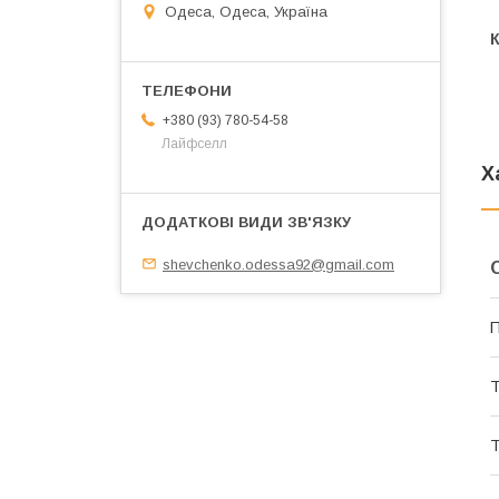
Одеса, Одеса, Україна
+380 (93) 780-54-58
Лайфселл
Х
shevchenko.odessa92@gmail.com
П
Т
Т