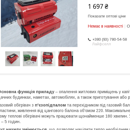
1 697 ₴
Показати оптові ціни
Немає в наявності
О
+380 (93) 780-54-58
Лайфселл
Основна функція приладу
– опалення житлових приміщень у капі
ачних будинках, наметах, автомобілях, а також приготування або роз
азовий обігрівач з
п'єзопідпалом
та перехідником під газовий ба
ластини, живлення від цангового балона об'ємом 220. Максимальне 
ому теплові обігрівачі можуть працювати щонайменше 180 хвилин. У
 – 5 годин.
Кут нахилу змінюється
, що дозволяє націлити тепло необхідним ч