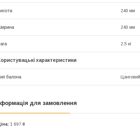
исота
240 мм
Ширина
240 мм
ага
2.5 кг
Користувацькі характеристики
ип балона
Цангови
нформація для замовлення
іна:
1 697 ₴