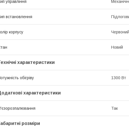
ип управління
Механічн
ип встановлення
Підлогов
олір корпусу
Червони
Стан
Новий
Технічні характеристики
отужність обігріву
1300 Вт
Додаткові характеристики
'єзорозпалювання
Так
Габаритні розміри