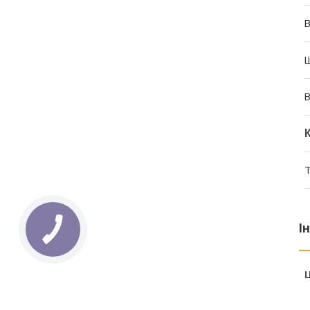
В
В
Т
І
Ц