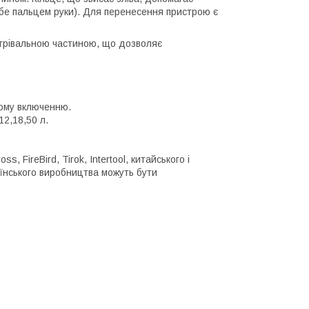
себе пальцем руки). Для перенесення пристрою є
агрівальною частиною, що дозволяє
вому включенню.
12,18,50 л.
s, FireBird, Tirok, Intertool, китайського і
аїнського виробництва можуть бути