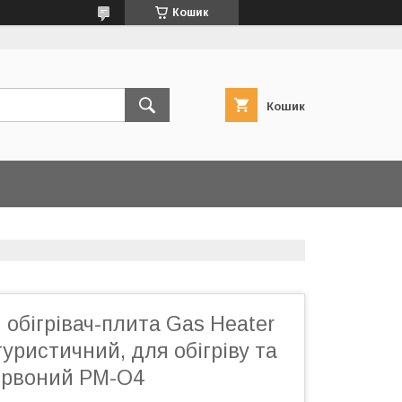
Кошик
Кошик
обігрівач-плита Gas Heater
туристичний, для обігріву та
ервоний PM-O4