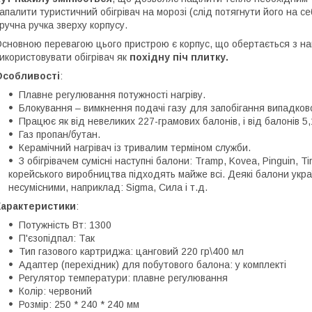
апалити туристичний обігрівач на морозі (слід потягнути його на 
ручна ручка зверху корпусу.
сновною перевагою цього пристрою є корпус, що обертається з н
икористовувати обігрівач як
похідну піч плитку.
Особливості
:
Плавне регулювання потужності нагріву.
Блокування – вимкнення подачі газу для запобігання випадко
Працює як від невеликих 227-грамових балонів, і від балонів 5,
Газ пропан/бутан.
Керамічний нагрівач із тривалим терміном служби.
З обігрівачем сумісні наступні балони: Tramp, Kovea, Pinguin, Tiros
корейського виробництва підходять майже всі. Деякі балони укр
несумісними, наприклад: Sigma, Сила і т.д.
Характеристики
:
Потужність Вт: 1300
П'єзопідпал: Так
Тип газового картриджа: цанговий 220 гр\400 мл
Адаптер (перехідник) для побутового балона: у комплекті
Регулятор температури: плавне регулювання
Колір: червоний
Розмір: 250 * 240 * 240 мм