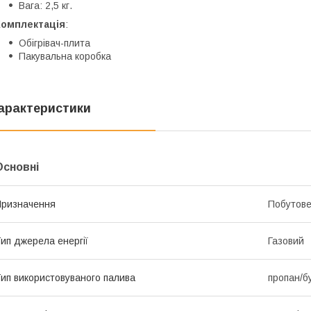
Вага: 2,5 кг.
Комплектація
:
Обігрівач-плита
Пакувальна коробка
арактеристики
Основні
ризначення
Побутов
ип джерела енергії
Газовий
ип використовуваного палива
пропан/б