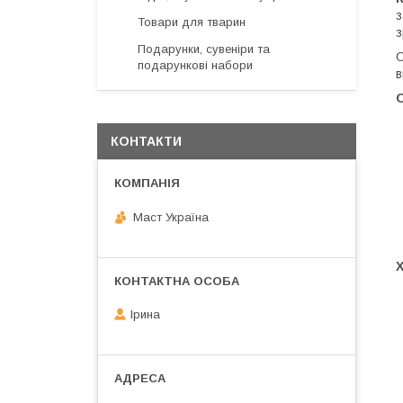
з
Товари для тварин
з
Подарунки, сувеніри та
О
подарункові набори
в
КОНТАКТИ
Маст Україна
Ірина