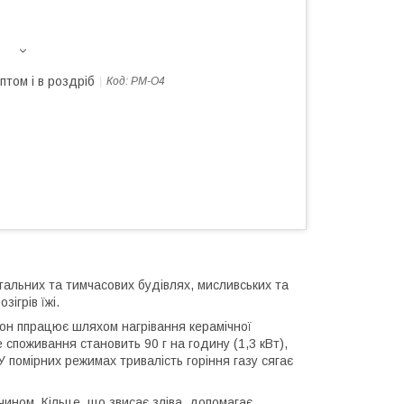
птом і в роздріб
Код:
PM-O4
тальних та тимчасових будівлях, мисливських та
ігрів їжі.
лон ппрацює шляхом нагрівання керамічної
споживання становить 90 г на годину (1,3 кВт),
 помірних режимах тривалість горіння газу сягає
ином. Кільце, що звисає зліва, допомагає