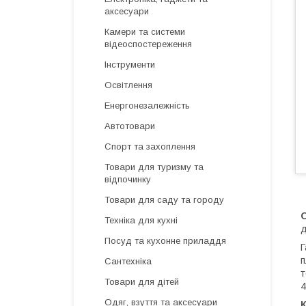
аксесуари
Камери та системи
відеоспостереження
Інструменти
Освітлення
Енергонезалежність
Автотовари
Спорт та захоплення
Товари для туризму та
відпочинку
Товари для саду та городу
Техніка для кухні
д
Посуд та кухонне приладдя
Г
п
Сантехніка
т
Товари для дітей
4
Одяг, взуття та аксесуари