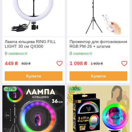
Лампа кільцева RING FILL
Прожектор для фотознімання
LIGHT 30 см QX300
RGB PM-26 + штатив
В наявності
В наявності
449
1 098
₴
₴
600 ₴
1 600 ₴
Купити
Купити
–27%
–30%