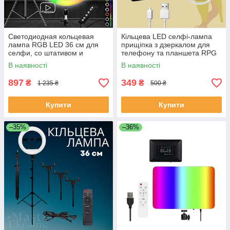
Светодиодная кольцевая
Кільцева LED селфі-лампа
лампа RGB LED 36 см для
прищіпка з дзеркалом для
селфи, со штативом и
телефону та планшета RPG
держателем для телефона
11см Selfie Ring Light -A4S-
В наявності
В наявності
MJ36T
Blue.
897
349
₴
₴
1 235 ₴
500 ₴
Купити
Купити
–35%
–36%