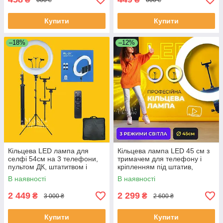
Купити
Купити
–18%
–12%
Кільцева LED лампа для
Кільцева лампа LED 45 см з
селфі 54см на 3 телефони,
тримачем для телефону і
пультом ДК, штатитвом і
кріпленням під штатив,
сумкою-чохлом Ring Light -
світлодіодна лампа-кільце,
В наявності
В наявності
RL-21T.
HQ-18
2 449
2 299
₴
₴
3 000 ₴
2 600 ₴
Купити
Купити