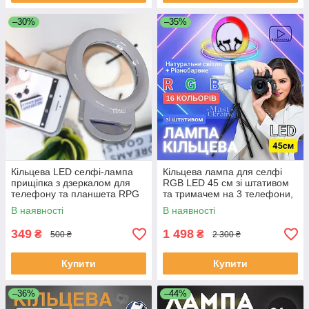
–30%
–35%
Кільцева LED селфі-лампа
Кільцева лампа для селфі
прищіпка з дзеркалом для
RGB LED 45 см зі штативом
телефону та планшета RPG
та тримачем на 3 телефони,
11см Selfie Ring Light A4S-
16 кольорів, MJ-45T
В наявності
В наявності
White
349
1 498
₴
₴
500 ₴
2 300 ₴
Купити
Купити
–36%
–44%