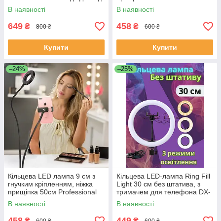
USB селфі кільце — QX-300T
Live Streem -LS-0066 -White.
В наявності
В наявності
649
458
₴
₴
800 ₴
600 ₴
Купити
Купити
–24%
–25%
Кільцева LED лампа 9 см з
Кільцева LED-лампа Ring Fill
гнучким кріпленням, ніжка
Light 30 см без штатива, з
прищіпка 50см Professional
тримачем для телефона DX-
Live Streem LS-0066-Black
300
В наявності
В наявності
458
449
₴
₴
600 ₴
600 ₴