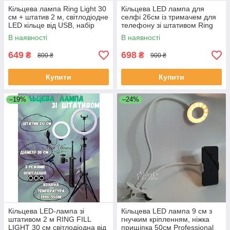
Кільцева лампа Ring Light 30
Кільцева LED лампа для
см + штатив 2 м, світлодіодне
селфі 26см із тримачем для
LED кільце від USB, набір
телефону зі штативом Ring
блогера — DX-300T
Fill Light -QX-260T.
В наявності
В наявності
649
698
₴
₴
800 ₴
900 ₴
Купити
Купити
–19%
–24%
Кільцева LED-лампа зі
Кільцева LED лампа 9 см з
штативом 2 м RING FILL
гнучким кріпленням, ніжка
LIGHT 30 см світлодіодна від
прищіпка 50см Professional