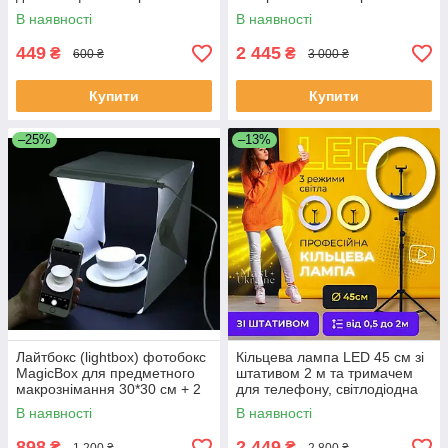
під штатив — QX-300, чорна
штатив RL-21KT
В наявності
В наявності
449
2 445
₴
₴
600 ₴
3 000 ₴
Купити
Купити
–25%
–13%
Лайтбокс (lightbox) фотобокс
Кільцева лампа LED 45 см зі
MagicBox для предметного
штативом 2 м та тримачем
макрознімання 30*30 см + 2
для телефону, світлодіодна
107 — MB-303, білий
лампа-кільце, HQ-18T
В наявності
В наявності
898
2 449
₴
₴
1 200 ₴
2 800 ₴