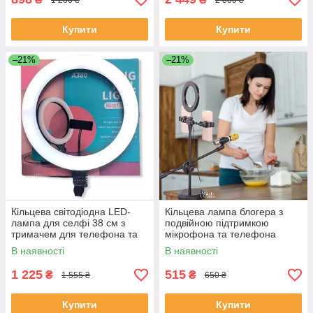
Купити
Купити
–21%
–21%
Кільцева світодіодна LED-
Кільцева лампа блогера з
лампа для селфі 38 см з
подвійною підтримкою
тримачем для телефона та
мікрофона та телефона
кріпленням під штатив A380
ZZGF
В наявності
В наявності
1 225
515
₴
₴
1 555 ₴
650 ₴
Купити
Купити