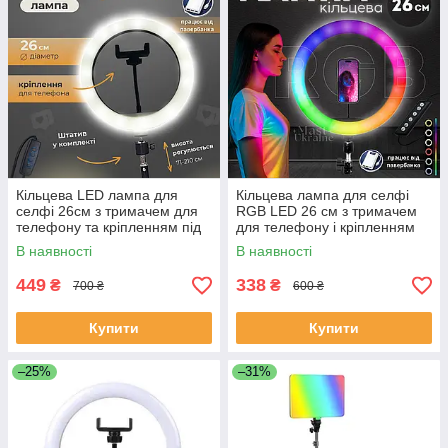
Кільцева LED лампа для
Кільцева лампа для селфі
селфі 26см з тримачем для
RGB LED 26 см з тримачем
телефону та кріпленням під
для телефону і кріпленням
штатив Ring Fill Light -QX-
під штатив, MJ26
В наявності
В наявності
260.
449
338
₴
₴
700 ₴
600 ₴
Купити
Купити
–25%
–31%