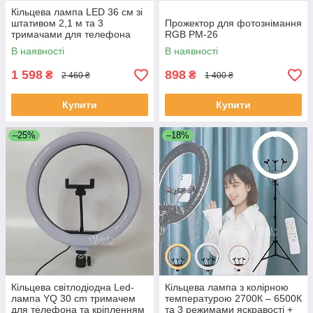
Кільцева лампа LED 36 см зі
штативом 2,1 м та 3
Прожектор для фотознімання
тримачами для телефона
RGB PM-26
Soft Ring, HG-14A
В наявності
В наявності
1 598
898
₴
₴
2 460 ₴
1 400 ₴
Купити
Купити
–25%
–18%
Кільцева світлодіодна Led-
Кільцева лампа з колірною
лампа YQ 30 cm тримачем
температурою 2700К – 6500К
для телефона та кріпленням
та 3 режимами яскравості +