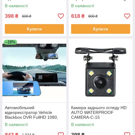
баченням, з кабелями
Sensor Black -ART-0326.
В наявності
В наявності
підключення, CZV-008-Black
398
618
₴
₴
600 ₴
800 ₴
Купити
Купити
–18%
Автомобільний
Камера заднього огляду HD
відеореєстратор Vehicle
AUTO WATERPROOF
Blackbox DVR FullHD 1080,
CAMERA-C-15
автореєстратор з камерою
В наявності
В наявності
заднього виду AK-47
843
398
₴
₴
1 034 ₴