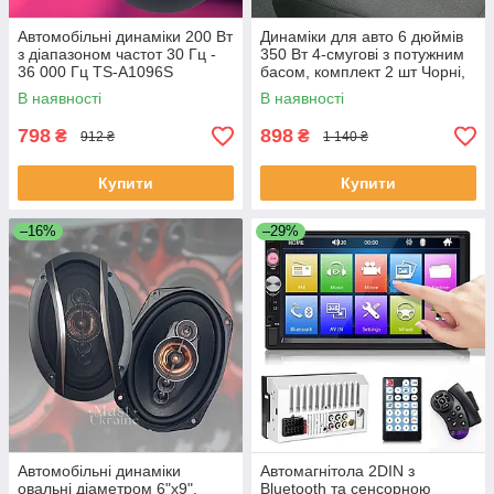
Автомобільні динаміки 200 Вт
Динаміки для авто 6 дюймів
з діапазоном частот 30 Гц -
350 Вт 4-смугові з потужним
36 000 Гц TS-A1096S
басом, комплект 2 шт Чорні,
TS-A1695S-D1
В наявності
В наявності
798
898
₴
₴
912 ₴
1 140 ₴
Купити
Купити
–16%
–29%
Автомобільні динаміки
Автомагнітола 2DIN з
овальні діаметром 6"х9",
Bluetooth та сенсорною