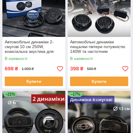
Автомобільні динаміки 2-
Автомобільні динаміки
смугові 10 см 250W,
пищалки-твітери потужністю
коаксіальна акустика для
140W та частотним
автомобіля, CWS-4-Black
діапазоном 3500-22000 Гц
В наявності
В наявності
TS-T280
698
398
₴
₴
1 000 ₴
500 ₴
Купити
Купити
–21%
–17%