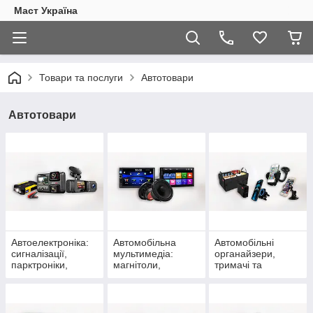
Маст Україна
Товари та послуги
Автотовари
Автотовари
Автоелектроніка:
Автомобільна
Автомобільні
сигналізації,
мультимедіа:
органайзери,
парктроніки,
магнітоли,
тримачі та
камери та
модулятори,
аксесуари
автоаксесуари
акустика