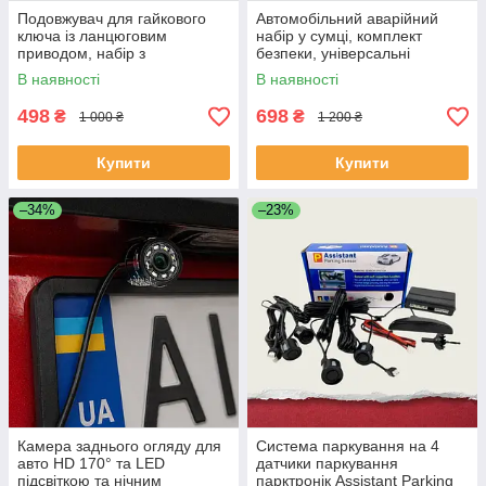
Подовжувач для гайкового
Автомобільний аварійний
ключа із ланцюговим
набір у сумці, комплект
приводом, набір з
безпеки, універсальні
адаптерами 1/4; 3/8; 1/2 та
дорожні аксесуари для
В наявності
В наявності
тримачем для біт 1/4, PDH-
екстрених ситуацій,XL-1543
248
498
698
₴
₴
1 000 ₴
1 200 ₴
Купити
Купити
–34%
–23%
Камера заднього огляду для
Система паркування на 4
авто HD 170° та LED
датчики паркування
підсвіткою та нічним
парктронік Assistant Parking