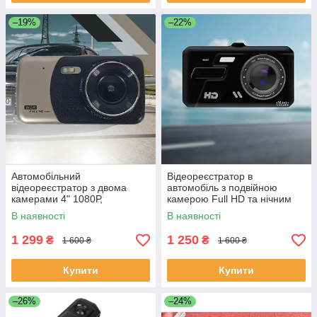
–19%
–22%
Автомобільний
Відеореєстратор в
відеореєстратор з двома
автомобіль з подвійною
камерами 4" 1080Р,
камерою Full HD та нічним
автореєстратор з камерою
баченням T001-B1
В наявності
В наявності
заднього виду -BO-5-GBlack
1 299
1 250
₴
₴
1 600 ₴
1 600 ₴
Купити
Купити
–26%
–24%