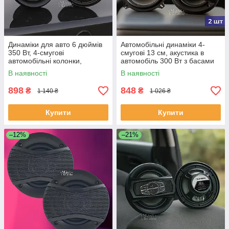
Динаміки для авто 6 дюймів
Автомобільні динаміки 4-
350 Вт, 4-смугові
смугові 13 см, акустика в
автомобільні колонки,
автомобіль 300 Вт з басами
комплект 2 шт Чорні, TS-
30-36000 Гц, TS-A1395S
В наявності
В наявності
A1695S
898
848
₴
₴
1 140 ₴
1 026 ₴
Купити
Купити
–12%
–21%