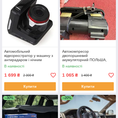
Автомобільний
Автокомпресор
відеореєстратор у машину з
двопоршневий
антирадаром і нічним
акумуляторний ПОЛЬША,
зніманням (реєстратор 2в1)
для накачування шин авто —
В наявності
В наявності
dvr x7-200
A-35, чорний
1 699
1 065
₴
₴
2 300 ₴
1 400 ₴
Купити
Купити
–30%
–20%