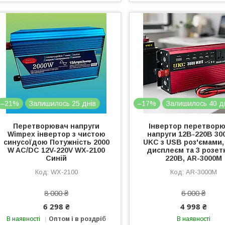
–21%
Залишилось 25 днів
–17%
Залишилось 40 д
Перетворювач напруги
Інвертор перетвор
Wimpex інвертор з чистою
напруги 12В-220В 30
синусоїдою Потужність 2000
UKC з USB роз'ємами,
W AC/DC 12V-220V WX-2100
дисплеєм та 3 розет
Синій
220В, AR-3000M
WX-2100
AR-3000M
8 000 ₴
6 000 ₴
6 298 ₴
4 998 ₴
В наявності
Оптом і в роздріб
В наявності