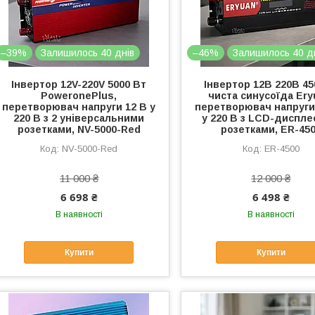
–39%
Залишилось 40 днів
–46%
Залишилось 40 д
Інвертор 12V-220V 5000 Вт
Інвертор 12В 220В 4
PoweronePlus,
чиста синусоїда Ery
перетворювач напруги 12 В у
перетворювач напруги 
220 В з 2 універсальними
у 220 В з LCD-дисплеє
розетками, NV-5000-Red
розетками, ER-45
NV-5000-Red
ER-4500
11 000 ₴
12 000 ₴
6 698 ₴
6 498 ₴
В наявності
В наявності
Купити
Купити