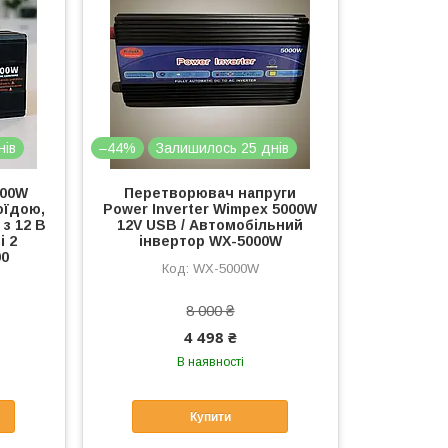
нів
–44%
Залишилось 25 днів
500W
Перетворювач напруги
оїдою,
Power Inverter Wimpex 5000W
з 12 В
12V USB / Автомобільний
і 2
інвертор WX-5000W
00
WX-5000W
8 000 ₴
4 498 ₴
В наявності
Купити