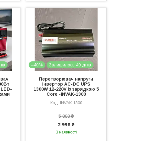
нів
–40%
Залишилось 40 днів
ювач
Перетворювач напруги
00Вт
інвертор AC-DC UPS
 LED-
1300W 12-220V із зарядкою 5
ками
Core -INVAK-1300
INVAK-1300
5 000 ₴
2 998 ₴
В наявності