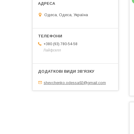
Одеса, Одеса, Україна
+380 (93) 780-54-58
Лайфселл
shevchenko.odessa92@gmail.com