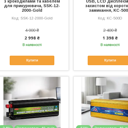
з крокодилами та кабелем
USB, LCD дисплеєм
для прикурювача, SSK-12-
захистом від корот
2000-Gold
замикання, KC-50
SSK-12-2000-Gold
KC-500D
4 000 ₴
2 400 ₴
2 998 ₴
1 398 ₴
В наявності
В наявності
Купити
Купити