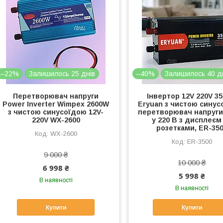
–22%
Залишилось 25 днів
–40%
Залишилось 40 д
Перетворювач напруги
Інвертор 12V 220V 3
Power Inverter Wimpex 2600W
Eryuan з чистою синус
з чистою синусоїдою 12V-
перетворювач напруги 
220V WX-2600
у 220 В з дисплеєм 
розетками, ER-35
WX-2600
ER-3500
9 000 ₴
10 000 ₴
6 998 ₴
5 998 ₴
В наявності
В наявності
Купити
Купити