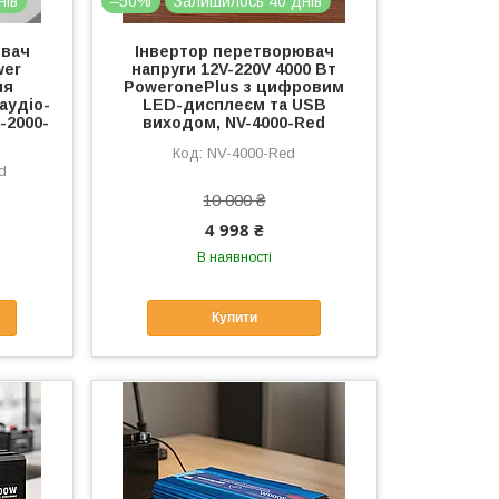
нів
–50%
Залишилось 40 днів
ювач
Інвертор перетворювач
wer
напруги 12V-220V 4000 Вт
ля
PoweronePlus з цифровим
 аудіо-
LED-дисплеєм та USB
2-2000-
виходом, NV-4000-Red
NV-4000-Red
d
10 000 ₴
4 998 ₴
В наявності
Купити