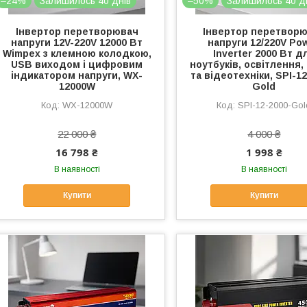
–24%
Залишилось 40 днів
–50%
Залишилось 40 д
Інвертор перетворювач
Інвертор перетвор
напруги 12V-220V 12000 Вт
напруги 12/220V Po
Wimpex з клемною колодкою,
Inverter 2000 Вт д
USB виходом і цифровим
ноутбуків, освітлення,
індикатором напруги, WX-
та відеотехніки, SPI-1
12000W
Gold
WX-12000W
SPI-12-2000-Gol
22 000 ₴
4 000 ₴
16 798 ₴
1 998 ₴
В наявності
В наявності
Купити
Купити