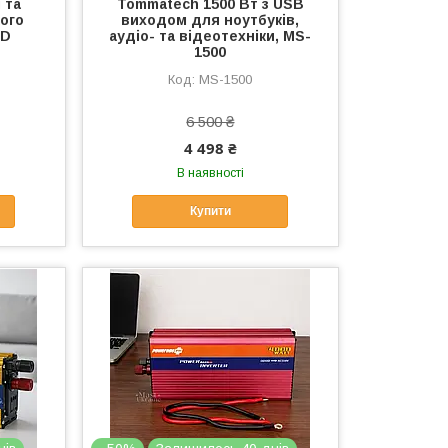
 та
Tommatech 1500 Вт з USB
кого
виходом для ноутбуків,
0D
аудіо- та відеотехніки, MS-
1500
MS-1500
6 500 ₴
4 498 ₴
В наявності
Купити