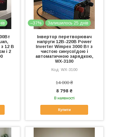
нів
–37%
Залишилось 25 днів
500Вт
Інвертор перетворювач
uan,
напруги 12В-220В Power
з 12 В
Inverter Wimpex 3000 Вт з
м і 2
чистою синусоїдою і
00
автоматичною зарядкою,
WX-3100
WX-3100
14 000 ₴
8 798 ₴
В наявності
Купити