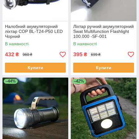
Налобний акумуляторний
Ліхтар ручний акумуляторний
ліхтар COP BL-T24-P50 LED
Swat Multifunction Flashlight
Чорний
100.000 -SF-001
В наявності
В наявності
432
395
₴
₴
960 ₴
699 ₴
Купити
Купити
–44%
–42%