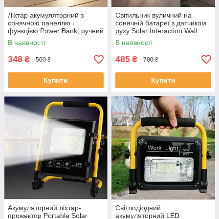
Ліхтар акумуляторний з
Світильник вуличний на
сонячною панеллю і
сонячній батареї з датчиком
функцією Power Bank, ручний
руху Solar Interaction Wall
ліхтар-прожектор з USB
Lamp, настінний автономний
В наявності
В наявності
зарядкою, YX-605-Black
LED-ліхтар, HW-999-3W
348
485
₴
₴
500 ₴
700 ₴
Купити
Купити
Акумуляторний ліхтар-
Світлодіодний
прожектор Portable Solar
акумуляторний LED