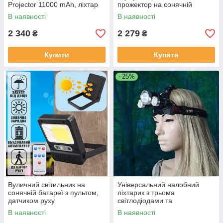
Projector 11000 mAh, ліхтар
прожектор на сонячній
2400Lm PSP-11-Yellow/Black
батареї Solar Light 50W з
В наявності
В наявності
пультом W743A-Yellow/Black
2 340
2 279
₴
₴
Купити
Купити
–25%
Вуличний світильник на
Універсальний налобний
сонячній батареї з пультом,
ліхтарик з трьома
датчиком руху
світлодіодами та
акумуляторний,
регульованим нахилом RJ-
В наявності
В наявності
регульований S-607
3000