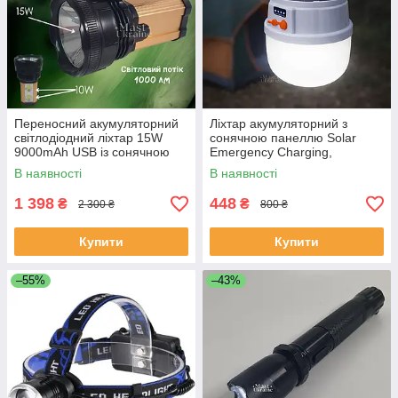
Переносний акумуляторний
Ліхтар акумуляторний з
світлодіодний ліхтар 15W
сонячною панеллю Solar
9000mAh USB із сонячною
Emergency Charging,
панеллю DAT -AT-398.
портативна підвісна
В наявності
В наявності
кемпінгова LED-лампа, JK-
2022
1 398
448
₴
₴
2 300 ₴
800 ₴
Купити
Купити
–55%
–43%