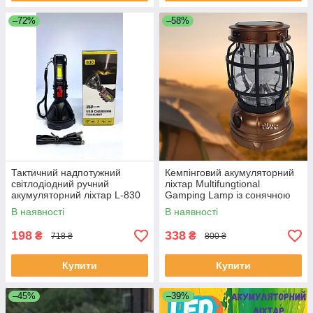
–72%
–58%
Тактичний надпотужний
Кемпінговий акумуляторний
світлодіодний ручний
ліхтар Multifungtional
акумуляторний ліхтар L-830
Gamping Lamp із сонячною
панеллю VL-G88
В наявності
В наявності
198
338
₴
₴
718 ₴
800 ₴
Купити
Купити
–45%
–39%