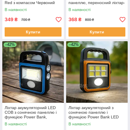
Red з компасом Червоний
панеллю, переносний ліхтар-
прожектор з 3 боковими
В наявності
В наявності
COB-панелями, LF-1780
349
368
₴
₴
700 ₴
800 ₴
Купити
Купити
–42%
–42%
Ліхтар акумуляторний LED
Ліхтар акумуляторний з
COB з сонячною панеллю і
сонячною панеллю і
функцією Power Bank,
функцією Power Bank LED
потужний ручний ліхтар-
COB, потужний ручний
В наявності
В наявності
прожектор, HS-8020C-Blue
ліхтар-прожектор, HS-8020D-