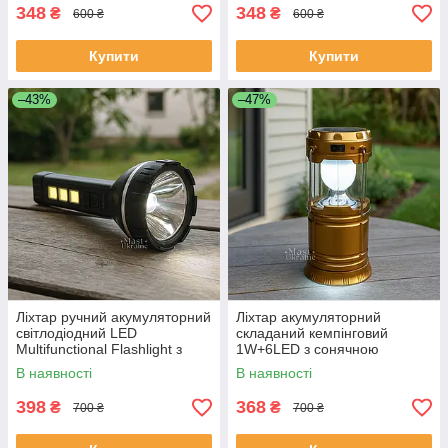
Orange
348
348
₴
₴
600 ₴
600 ₴
Купити
Купити
–43%
–47%
Ліхтар ручний акумуляторний
Ліхтар акумуляторний
світлодіодний LED
складаний кемпінговий
Multifunctional Flashlight з
1W+6LED з сонячною
сонячною панеллю і 3
панеллю та функцією Power
В наявності
В наявності
боковими COB-панелями,
Bank, CLS-5800T-Gold
YD-659-7
398
368
₴
₴
700 ₴
700 ₴