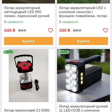
Ліхтар акумуляторний
Ліхтар акумуляторний LED з
світлодіодний LED 800
сонячною панеллю і
люмен, переносний ручний
функцією повербанка, ліхтар-
потужний ліхтарик-
прожектор з USB зарядкою і
В наявності
В наявності
прожектор, Сірий, 5478М
4 режимами, HS-8020А-Blue
448
348
₴
₴
800 ₴
600 ₴
Купити
Купити
–50%
–54%
Ліхтар акумуляторний ручний
Ліхтар кемпінговий ZJ-5066-
11 LED+COB з сонячною