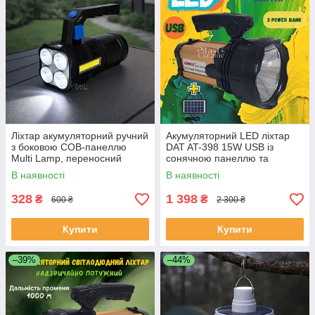
Ліхтар акумуляторний ручний
Акумуляторний LED ліхтар
з боковою COB-панеллю
DAT AT-398 15W USB із
Multi Lamp, переносний
сонячною панеллю та
світлодіодний LED-ліхтарик
функцією Power Bank
В наявності
В наявності
Чорний, MFL-X508-Black
9000mAh -AAL-15.
328
1 398
₴
₴
600 ₴
2 300 ₴
Купити
Купити
–39%
–44%