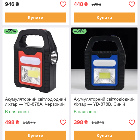
946
448
₴
₴
600 ₴
Купити
Купити
–55%
–64%
Акумуляторний світлодіодний
Акумуляторний світлодіодний
ліхтар — YD-878А, Червоний
ліхтар — YD-878В, Синій
В наявності
В наявності
498
398
₴
₴
1 107 ₴
1 107 ₴
Купити
Купити