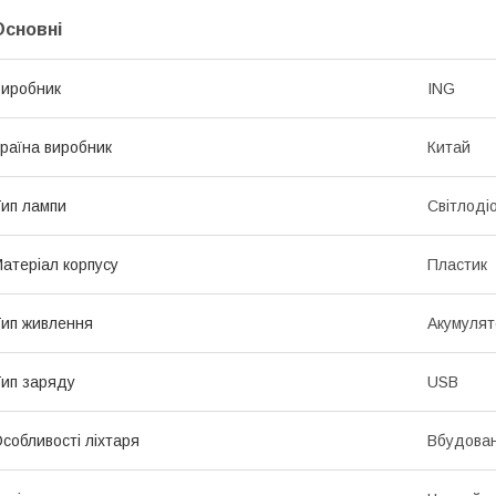
Основні
иробник
ING
раїна виробник
Китай
ип лампи
Світлоді
атеріал корпусу
Пластик
ип живлення
Акумулят
ип заряду
USB
собливості ліхтаря
Вбудован