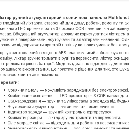
іхтар ручний акумуляторний з сонячною панеллю Multifuncti
вітлодіодний ліхтарик, створений для дому, роботи, ремонту та а
сновного LED-прожектора та 3 бокових COB-панелей, він забезпечує
мовах. Вбудований акумулятор дозволяє користуватися ліхтарем 
умісним з павербанками, ноутбуками та адаптерами живлення. Одн
озволяє підзаряджати пристрій навіть у польових умовах без дост
орпус виготовлений із міцного ABS-пластику, який забезпечує легкіс
озміру, ліхтар зручно тримати в руці та переносити. Ліхтар оснащ
онтролювати рівень батареї. Модель ідеально підходить для кемпін
омашнього використання. Це практичне рішення для тих, хто шука
ожливостями та автономністю.
Переваги
:
Сонячна панель — можливість заряджання без електромережі.
Комбіноване освітлення — LED-прожектор + 3 COB-панелі для 
USB-заряджання — зручна та універсальна зарядка від будь-
Вбудований акумулятор — автономність і економічність.
Індикатор заряду — зручний контроль енергоресурсу.
Компактні розміри — ліхтар зручно тримати та переносити.
Біле яскраве світло — підходить для роботи та повсякденних 
Універсальність у використанні — для дому, ремонту та кемпін