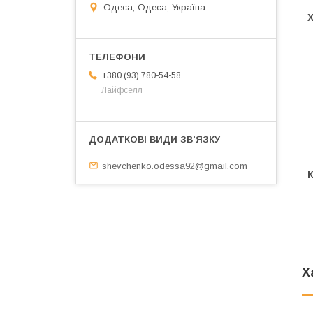
Одеса, Одеса, Україна
+380 (93) 780-54-58
Лайфселл
shevchenko.odessa92@gmail.com
Х