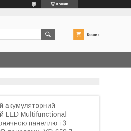
Кошик
Кошик
ий акумуляторний
й LED Multifunctional
 сонячною панеллю і 3