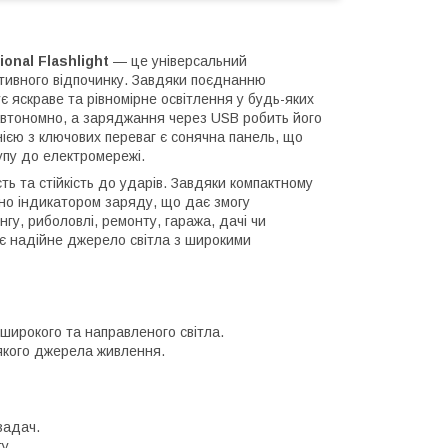
onal Flashlight
— це універсальний
ктивного відпочинку. Завдяки поєднанню
 яскраве та рівномірне освітлення у будь-яких
автономно, а заряджання через USB робить його
ією з ключових переваг є сонячна панель, що
упу до електромережі.
ть та стійкість до ударів. Завдяки компактному
ено індикатором заряду, що дає змогу
гу, риболовлі, ремонту, гаража, дачі чи
є надійне джерело світла з широкими
широкого та направленого світла.
якого джерела живлення.
задач.
гу