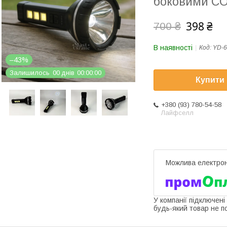
боковими CO
398 ₴
700 ₴
В наявності
Код:
YD-6
–43%
Залишилось
0
0
днів
0
0
0
0
0
0
Купити
+380 (93) 780-54-58
Лайфселл
У компанії підключені
будь-який товар не п