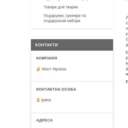
Товари для тварин
Подарунки, сувеніри та
Л
подарункові набори
с
о
у
с
д
КОНТАКТИ
К
р
к
д
Маст Україна
м
Ірина