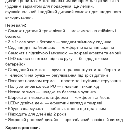
дизайн робить самокат ідеальним вибором для дівчинки та
чудовим варіантом для подарунка. Це легкий,
функціональний і надійний дитячий самокат для щоденного
використання.
Переваги:
• Самокат дитячий триколісний — максимальна стійкість і
безпека
• 2 в 1: самокат + беговел — завдяки знімному сидінню
• Сидіння для найменших — комфортне катання сидячи
• Самокат з підсвіткою і музикою — яскраві ефекти та емоції
• LED колеса світяться під час руху — без додаткових
батарейок
• Складаний самокат — зручно транспортувати та зберігати
• Телескопічна ручка — регулювання під зріст дитини
• Поворот нахилом керма — просте та інтуїтивне керування
• Поліуретанові колеса PU — плавний і тихий хід
• Ножне гальмо — швидка та безпечна зупинка
• Широка антиковзка платформа — комфорт і стійкість
• LED-підсвітка деки — ефектний вигляд у темряві
• Вбудована музика — робить катання ще цікавішим
• Підходить для дітей від 2 років
• Яскравий рожевий дизайн — привабливий зовнішній вигляд
Характеристики: