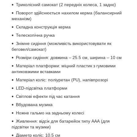
Триколісний самокат (2 передніх колеса, 1 заднє)
Поворот здійснюється нахилом керма (балансирний
механізм)
Складна конструкція керма
Телескопічна ручка
Знімне сидіння (можливість використовувати як
беговел/самокат)
Розміри сидіння: довжина – 25.5 см, ширина – 10 см
Матеріал платформи: міцний пластик з гумовими
антиковзкими вставками
Матеріал коліс: поліуретан (PU), напівпрозорі
LED-підсвітка платформи
Світлові ефекти під час катання
Вбудована музика
Ножне гальмо на задньому колесі
Живлення: відсік для батарейок типу ААА (для
підсвітки та музики)
Діаметр коліс: 10.5 см