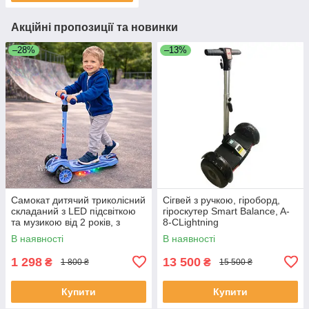
Акційні пропозиції та новинки
–28%
–13%
Самокат дитячий триколісний
Сігвей з ручкою, гіроборд,
складаний з LED підсвіткою
гіроскутер Smart Balance, A-
та музикою від 2 років, з
8-CLightning
телескопічною ручкою
В наявності
В наявності
Блакитний, DSAM-6288-1-
Blue
1 298
13 500
₴
₴
1 800 ₴
15 500 ₴
Купити
Купити