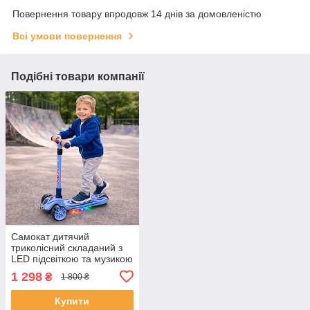
Повернення товару впродовж 14 днів за домовленістю
Всі умови повернення
Подібні товари компанії
Самокат дитячий
триколісний складаний з
LED підсвіткою та музикою
від 2 років, з
1 298
₴
1 800 ₴
телескопічною ручкою
Блакитний, DSAM-6288-1-
Купити
Blue