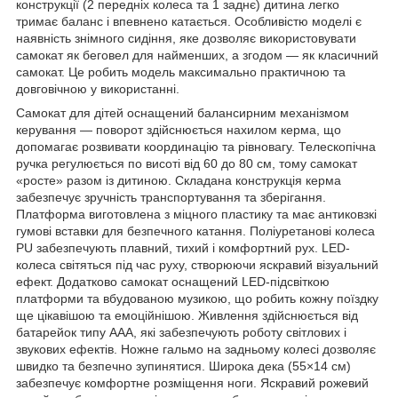
конструкції (2 передніх колеса та 1 заднє) дитина легко
тримає баланс і впевнено катається. Особливістю моделі є
наявність знімного сидіння, яке дозволяє використовувати
самокат як беговел для найменших, а згодом — як класичний
самокат. Це робить модель максимально практичною та
довговічною у використанні.
Самокат для дітей оснащений балансирним механізмом
керування — поворот здійснюється нахилом керма, що
допомагає розвивати координацію та рівновагу. Телескопічна
ручка регулюється по висоті від 60 до 80 см, тому самокат
«росте» разом із дитиною. Складана конструкція керма
забезпечує зручність транспортування та зберігання.
Платформа виготовлена з міцного пластику та має антиковзкі
гумові вставки для безпечного катання. Поліуретанові колеса
PU забезпечують плавний, тихий і комфортний рух. LED-
колеса світяться під час руху, створюючи яскравий візуальний
ефект. Додатково самокат оснащений LED-підсвіткою
платформи та вбудованою музикою, що робить кожну поїздку
ще цікавішою та емоційнішою. Живлення здійснюється від
батарейок типу AAA, які забезпечують роботу світлових і
звукових ефектів. Ножне гальмо на задньому колесі дозволяє
швидко та безпечно зупинятися. Широка дека (55×14 см)
забезпечує комфортне розміщення ноги. Яскравий рожевий