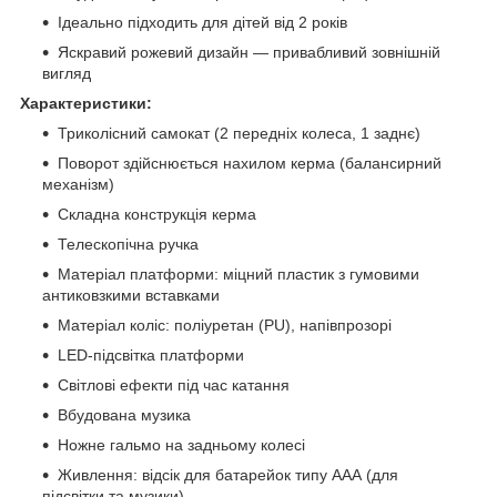
Ідеально підходить для дітей від 2 років
Яскравий рожевий дизайн — привабливий зовнішній
вигляд
Характеристики:
Триколісний самокат (2 передніх колеса, 1 заднє)
Поворот здійснюється нахилом керма (балансирний
механізм)
Складна конструкція керма
Телескопічна ручка
Матеріал платформи: міцний пластик з гумовими
антиковзкими вставками
Матеріал коліс: поліуретан (PU), напівпрозорі
LED-підсвітка платформи
Світлові ефекти під час катання
Вбудована музика
Ножне гальмо на задньому колесі
Живлення: відсік для батарейок типу ААА (для
підсвітки та музики)