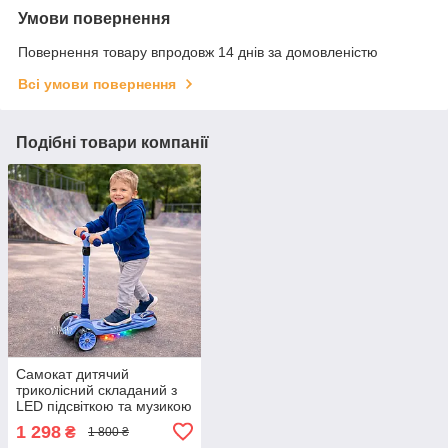
Умови повернення
Повернення товару впродовж 14 днів за домовленістю
Всі умови повернення
Подібні товари компанії
Самокат дитячий
триколісний складаний з
LED підсвіткою та музикою
від 2 років, з
1 298
₴
1 800 ₴
телескопічною ручкою