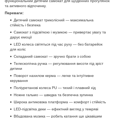
функціональний дитячий самокат для щоденних прогулянок
та активного відпочинку.
Переваги:
Дитячий самокат триколісний — максимальна
стійкість і безпека
Самокат з підсвіткою і музикою — привертає увагу та
дарує емоції
LED колеса світяться під час руху — без батарейок
для коліс
Складаний самокат — зручно брати з собою
Телескопічна ручка — регулювання висоти під зріст
дитини
Поворот нахилом керма — легке та інтуїтивне
керування
Поліуретанові колеса PU — тихий і плавний хід
Ножне гальмо — швидка та безпечна зупинка
Широка антиковзка платформа — комфорт і стійкість
LED-підсвітка деки — ефектний вигляд у темряві
Вбудована музика — робить катання ще цікавішим