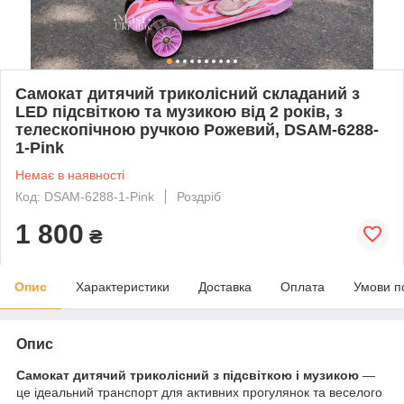
Самокат дитячий триколісний складаний з
LED підсвіткою та музикою від 2 років, з
телескопічною ручкою Рожевий, DSAM-6288-
1-Pink
Немає в наявності
Код: DSAM-6288-1-Pink
Роздріб
1 800
₴
Опис
Характеристики
Доставка
Оплата
Умови п
Опис
Самокат дитячий триколісний з підсвіткою і музикою
—
це ідеальний транспорт для активних прогулянок та веселого