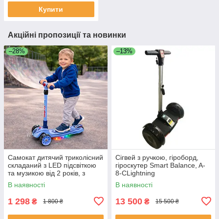
Блакитний, DSAM-6288-1-
Купити
Blue
Акційні пропозиції та новинки
–28%
–13%
Самокат дитячий триколісний
Сігвей з ручкою, гіроборд,
складаний з LED підсвіткою
гіроскутер Smart Balance, A-
та музикою від 2 років, з
8-CLightning
телескопічною ручкою
В наявності
В наявності
Блакитний, DSAM-6288-1-
Blue
1 298
13 500
₴
₴
1 800 ₴
15 500 ₴