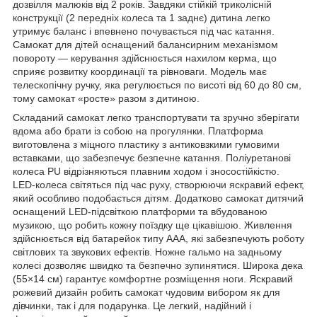
дозвілля малюків від 2 років. Завдяки стійкій триколісній
конструкції (2 передніх колеса та 1 заднє) дитина легко
утримує баланс і впевнено почувається під час катання.
Самокат для дітей оснащений балансирним механізмом
повороту — керування здійснюється нахилом керма, що
сприяє розвитку координації та рівноваги. Модель має
телескопічну ручку, яка регулюється по висоті від 60 до 80 см,
тому самокат «росте» разом з дитиною.
Складаний самокат легко транспортувати та зручно зберігати
вдома або брати із собою на прогулянки. Платформа
виготовлена з міцного пластику з антиковзкими гумовими
вставками, що забезпечує безпечне катання. Поліуретанові
колеса PU відрізняються плавним ходом і зносостійкістю.
LED-колеса світяться під час руху, створюючи яскравий ефект,
який особливо подобається дітям. Додатково самокат дитячий
оснащений LED-підсвіткою платформи та вбудованою
музикою, що робить кожну поїздку ще цікавішою. Живлення
здійснюється від батарейок типу AAA, які забезпечують роботу
світлових та звукових ефектів. Ножне гальмо на задньому
колесі дозволяє швидко та безпечно зупинятися. Широка дека
(55×14 см) гарантує комфортне розміщення ноги. Яскравий
рожевий дизайн робить самокат чудовим вибором як для
дівчинки, так і для подарунка. Це легкий, надійний і