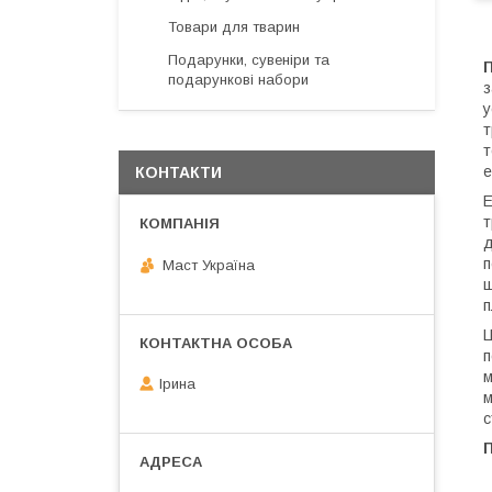
Товари для тварин
Подарунки, сувеніри та
П
подарункові набори
з
у
т
т
е
КОНТАКТИ
Е
т
д
п
Маст Україна
ш
п
Ц
п
м
Ірина
м
с