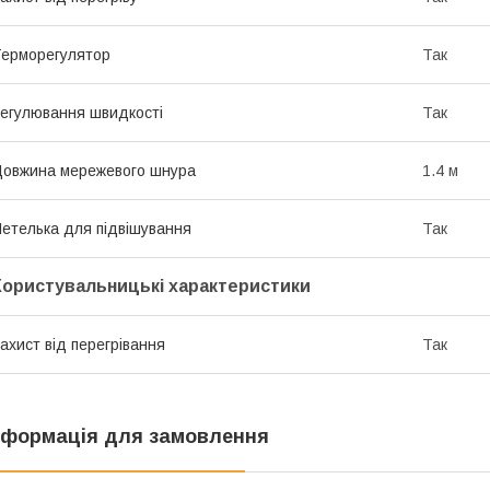
ерморегулятор
Так
егулювання швидкості
Так
овжина мережевого шнура
1.4 м
етелька для підвішування
Так
Користувальницькі характеристики
ахист від перегрівання
Так
нформація для замовлення