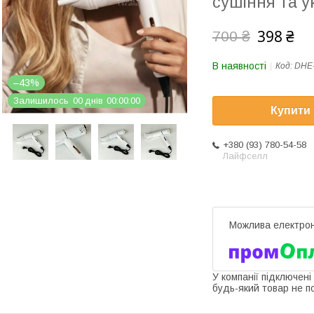
сушіння та у
398 ₴
700 ₴
В наявності
Код:
DHE-
–43%
Залишилось
0
0
днів
0
0
0
0
0
0
Купити
+380 (93) 780-54-58
Лайфселл
У компанії підключені
будь-який товар не п