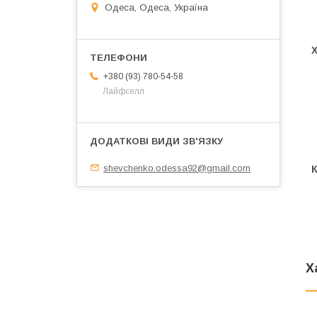
Одеса, Одеса, Україна
+380 (93) 780-54-58
Лайфселл
shevchenko.odessa92@gmail.com
Х