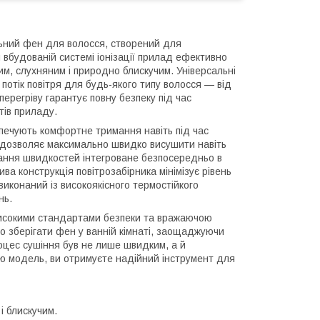
ьний фен для волосся, створений для
 вбудованій системі іонізації прилад ефективно
им, слухняним і природно блискучим. Універсальні
потік повітря для будь-якого типу волосся — від
перегріву гарантує повну безпеку під час
тів приладу.
печують комфортне тримання навіть під час
ю дозволяє максимально швидко висушити навіть
ання швидкостей інтегроване безпосередньо в
а конструкція повітрозабірника мінімізує рівень
иконаний із високоякісного термостійкого
нь.
 високими стандартами безпеки та вражаючою
о зберігати фен у ванній кімнаті, заощаджуючи
оцес сушіння був не лише швидким, а й
 модель, ви отримуєте надійний інструмент для
і блискучим.