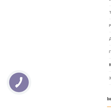
Т
Р
Д
П
З
І