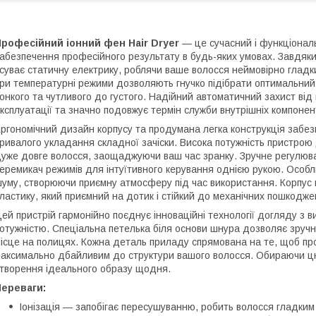
рофесійний іонний фен Hair Dryer
— це сучасний і функціонал
абезпечення професійного результату в будь-яких умовах. Завдяки
суває статичну електрику, роблячи ваше волосся неймовірно гладк
ри температурні режими дозволяють гнучко підібрати оптимальний 
онкого та чутливого до густого. Надійний автоматичний захист від 
ксплуатації та значно подовжує термін служби внутрішніх компонен
ргономічний дизайн корпусу та продумана легка конструкція забез
ривалого укладання складної зачіски. Висока потужність пристро
уже довге волосся, заощаджуючи ваш час зранку. Зручне регулюв
еремикач режимів для інтуїтивного керування однією рукою. Особлив
уму, створюючи приємну атмосферу під час використання. Корпус в
ластику, який приємний на дотик і стійкий до механічних пошкодже
ей пристрій гармонійно поєднує інноваційні технології догляду з
отужністю. Спеціальна петелька біля основи шнура дозволяє зручн
ісце на полицях. Кожна деталь приладу спрямована на те, щоб пр
аксимально дбайливим до структури вашого волосся. Обираючи цю
творення ідеального образу щодня.
Переваги:
Іонізація — запобігає пересушуванню, робить волосся гладким 