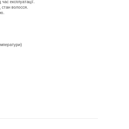
 час експлуатації.
 стан волосся.
ою.
температури)