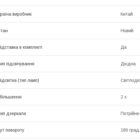
раїна виробник
Китай
Стан
Новий
ідставка в комплекті
Да
ип підсвічування
Діодна
ідсвітка (тип ламп)
Світлоді
більшення
2 х
ип дзеркала
Потрійне
ут повороту
180 град