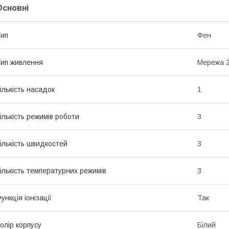
Основні
ип
Фен
ип живлення
Мережа 2
ількість насадок
1
ількість режимів роботи
3
ількість швидкостей
3
ількість температурних режимів
3
ункція іонізації
Так
олір корпусу
Білий