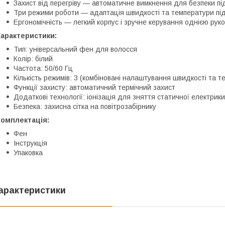
Захист від перегріву — автоматичне вимкнення для безпеки під
Три режими роботи — адаптація швидкості та температури під
Ергономічність — легкий корпус і зручне керування однією рук
Характеристики
:
Тип: універсальний фен для волосся
Колір: білий
Частота: 50/60 Гц
Кількість режимів: 3 (комбіновані налаштування швидкості та 
Функції захисту: автоматичний термічний захист
Додаткові технології: іонізація для зняття статичної електрики
Безпека: захисна сітка на повітрозабірнику
Комплектація
:
Фен
Інструкція
Упаковка
арактеристики