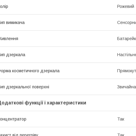
олір
Рожевий
ип вимикача
Сенсорн
Живлення
Батарей
ип дзеркала
Настільн
орма косметичного дзеркала
Прямоку
ип дзеркальної поверхні
Звичайна
Додаткові функції і характеристики
онцентратор
Так
ахист від перегріву
Так