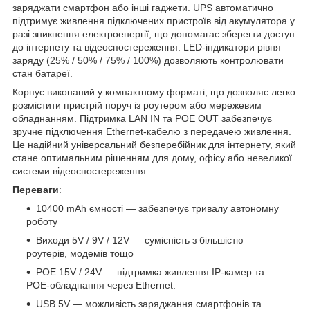
заряджати смартфон або інші гаджети. UPS автоматично
підтримує живлення підключених пристроїв від акумулятора у
разі зникнення електроенергії, що допомагає зберегти доступ
до інтернету та відеоспостереження. LED-індикатори рівня
заряду (25% / 50% / 75% / 100%) дозволяють контролювати
стан батареї.
Корпус виконаний у компактному форматі, що дозволяє легко
розмістити пристрій поруч із роутером або мережевим
обладнанням. Підтримка LAN IN та POE OUT забезпечує
зручне підключення Ethernet-кабелю з передачею живлення.
Це надійний універсальний безперебійник для інтернету, який
стане оптимальним рішенням для дому, офісу або невеликої
системи відеоспостереження.
Переваги
:
10400 mAh ємності — забезпечує тривалу автономну
роботу
Виходи 5V / 9V / 12V — сумісність з більшістю
роутерів, модемів тощо
POE 15V / 24V — підтримка живлення IP-камер та
POE-обладнання через Ethernet.
USB 5V — можливість заряджання смартфонів та