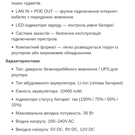
інших гаджетів.
LAN IN + POE OUT — зручне підключення інтернет-
кабелю з передачею живлення.
LED-індикатори заряду — контроль рівня батареї.
Систкма захистів — безпечна експлуатація
підключених пристроїв.
Компактний формат — легко розміщується поруч із
роутером або мережевим обладнанням.
Характеристики
:
Тип: джерело безеперебійного живлення / UPS для
роутера
Тип вбудованого акумулятора: Li-Ion (літієва батарея)
Ємність акумулятора: 10400 mAh
Індикатори статусу батареї: так (100% / 75% / 50% /
25%)
Максимальна вихідна потужність: 36 Вт
Вхідна напруга: 100–240V AC
Вихідна напруга: 5V DC, 9V DC, 12V DC