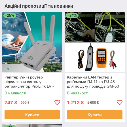
Акційні пропозиції та новинки
–25%
–24%
Репітер Wi-Fi роутер
Кабельний LAN тестер з
підсилювач сигналу
роз'ємами RJ-11 та RJ-45
ретранслятор Pix-Link LV -
для пошуку проводів GM-60
WR09Q
В наявності
В наявності
747
1 212
₴
₴
999 ₴
1 600 ₴
Купити
Купити