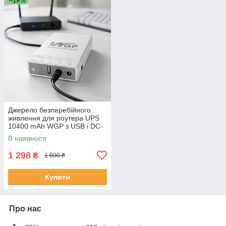
–19%
Джерело безперебійного
живлення для роутера UPS
10400 mAh WGP з USB і DC-
виходами 5V 9V 12V,
В наявності
безперебійник міні ДБЖ,
WGP-104-White
1 298
₴
1 600 ₴
Купити
Про нас