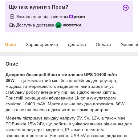
Що таке купити з Пром?
Замовлення під захистом
Доступна доставка
Опис
Характеристики
Доставка
Оплата
Умови п
Опис
Джерело безперебійного живлення UPS 10400 mAh
36W
— це компактний міні безперебійник для роутера,
модема та мережевого обладнання, який забезпечує
стабільну роботу інтернету під час відключення світла.
Пристрій оснащений вбудованим Li-Ion акумулятором
ємністю 10400 mAh. Максимальна вихідна потужність 36W
дозволяє одночасно підключати декілька пристроїв.
Модель підтримує вихідну напругу 5V, 9V, 12V, а також має
POE-вихід 15V/24V, що робить її універсальним рішенням для
живлення роутерів, модемів, IP-камер та систем
відеоспостереження. Наявність USB 5V дозволяє додатково