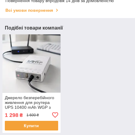
Повернення товару впродовж 14 днів за домовленістю
Всі умови повернення
Подібні товари компанії
Джерело безперебійного
живлення для роутера
UPS 10400 mAh WGP з
USB і DC-виходами 5V 9V
1 298
₴
1 600 ₴
12V, безперебійник міні
ДБЖ, WGP-104-White
Купити