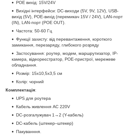
POE вихід: 15V/24V
Вихідні інтерфейси: DC-виходи (5V, 9V, 12V), USB-
вихід (5V), POE-вихід (перемикач 15V / 24V), LAN-порт
(IN), LAN-порт (POE OUT).
Частота: 50-60 Гц
Функції захисту: від перевантаження, короткого
замикання, перезаряду, глибокого розряду
Застосування: роутер, модем, маршрутизатор, IP-
камера, відеореєстратор, POE-пристрої, мережеве
обладнання.
Розмір: 15x10,5x3,5 см
Колір: чорний
Комплектація
:
UPS для роутера
Кабель живлення AC 220V
DC-розгалужувач 1→2 (Y-кабель)
DC-кабель (штекер–штекер)
Пакуванння.