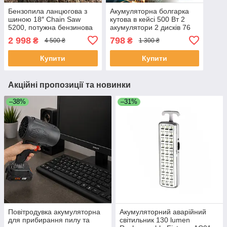
Бензопила ланцюгова з
Акумуляторна болгарка
шиною 18″ Chain Saw
кутова в кейсі 500 Вт 2
5200, потужна бензинова
акумулятори 2 дисків 76
пила для дров, садових та
мм 19500 об./хв 2000
2 998
798
₴
₴
4 500 ₴
1 300 ₴
будівельних робіт, MS-461
мА·год TT-25-Blue
Купити
Купити
Акційні пропозиції та новинки
–38%
–31%
Повітродувка акумуляторна
Акумуляторний аварійний
для прибирання пилу та
світильник 130 lumen