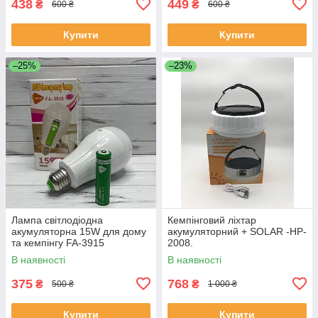
438
449
₴
₴
600 ₴
600 ₴
Купити
Купити
–25%
–23%
Лампа світлодіодна
Кемпінговий ліхтар
акумуляторна 15W для дому
акумуляторний + SOLAR -HP-
та кемпінгу FA-3915
2008.
В наявності
В наявності
375
768
₴
₴
500 ₴
1 000 ₴
Купити
Купити