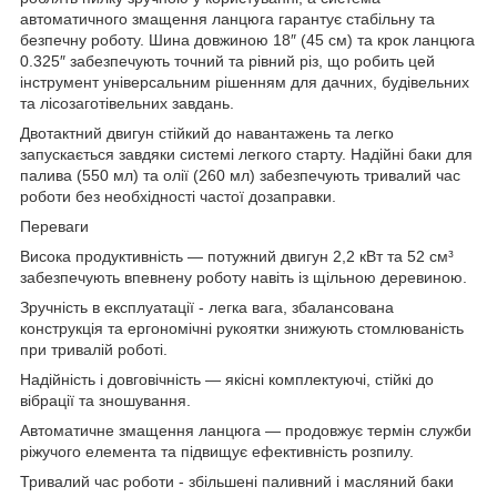
автоматичного змащення ланцюга гарантує стабільну та
безпечну роботу. Шина довжиною 18″ (45 см) та крок ланцюга
0.325″ забезпечують точний та рівний різ, що робить цей
інструмент універсальним рішенням для дачних, будівельних
та лісозаготівельних завдань.
Двотактний двигун стійкий до навантажень та легко
запускається завдяки системі легкого старту. Надійні баки для
палива (550 мл) та олії (260 мл) забезпечують тривалий час
роботи без необхідності частої дозаправки.
Переваги
Висока продуктивність — потужний двигун 2,2 кВт та 52 см³
забезпечують впевнену роботу навіть із щільною деревиною.
Зручність в експлуатації - легка вага, збалансована
конструкція та ергономічні рукоятки знижують стомлюваність
при тривалій роботі.
Надійність і довговічність — якісні комплектуючі, стійкі до
вібрації та зношування.
Автоматичне змащення ланцюга — продовжує термін служби
ріжучого елемента та підвищує ефективність розпилу.
Тривалий час роботи - збільшені паливний і масляний баки