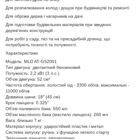
Для розпилювання колод і дощок при будівництві та ремонті.
Для обрізки дерев і чагарників на дачі.
Для підготовки будівельних матеріалів при зведенні
дерев'яних конструкцій.
Для робіт у саду, лісі та на присадибній ділянці, що
потребують точності та потужності.
Характеристики
Модель: MLD AT-GS2001
Тип двигуна: двотактний бензиновий
Потужність: 2,2 кВт (3 л.с.)
Об'єм двигуна: 52 см³
Частота обертання: холостий хід - 3300 об/хв, максимальні -
11000 об/хв
Довжина шини: 18″ (45 см)
Крок ланцюга: 0.325″
Об'єм паливного бака: 550 мл
Об'єм масляного бака (мастило ланцюга): 260 мл
Вага: близько 7 кг
Матеріал корпусу: ударостійкий пластик і метал
Система запуску: ручна, з функцією легкого старту
Змащення ланцюга: автоматична