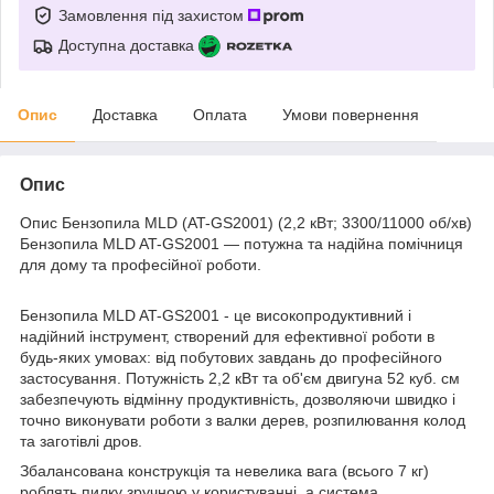
Замовлення під захистом
Доступна доставка
Опис
Доставка
Оплата
Умови повернення
Опис
Опис Бензопила MLD (AT-GS2001) (2,2 кВт; 3300/11000 об/хв)
Бензопила MLD AT-GS2001 — потужна та надійна помічниця
для дому та професійної роботи.
Бензопила MLD AT-GS2001 - це високопродуктивний і
надійний інструмент, створений для ефективної роботи в
будь-яких умовах: від побутових завдань до професійного
застосування. Потужність 2,2 кВт та об'єм двигуна 52 куб. см
забезпечують відмінну продуктивність, дозволяючи швидко і
точно виконувати роботи з валки дерев, розпилювання колод
та заготівлі дров.
Збалансована конструкція та невелика вага (всього 7 кг)
роблять пилку зручною у користуванні, а система