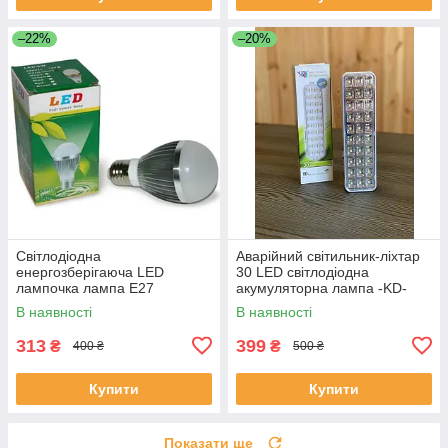
–22%
–20%
Світлодіодна
Аварійний світильник-ліхтар
енергозберігаюча LED
30 LED cвітлодіодна
лампочка лампа E27
акумуляторна лампа -KD-
5Вт/220В -ELM-27.
630.
В наявності
В наявності
313
399
₴
₴
400 ₴
500 ₴
Купити
Купити
Показати ще