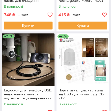
листя, для очищення
Rechargeable Fixture -AC01-
автомобіля та електроніки
00130.
В наявності
В наявності
AND-1014-Black
748
415
₴
₴
1 200 ₴
600 ₴
Купити
Купити
–27%
–25%
Ендоскоп для телефону USB,
Портативна підвісна лампа
ендоскопічна камера
від USB з датчиком руху CB-
підсвіткою, водонепроникний
2129
бороскоп з гнучким кабелем
В наявності
В наявності
2 м, AND-1239