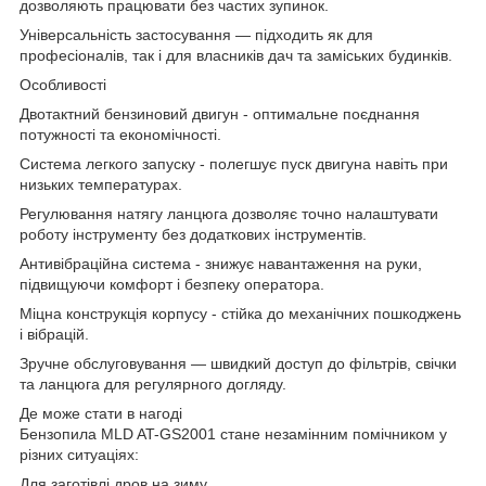
дозволяють працювати без частих зупинок.
Універсальність застосування — підходить як для
професіоналів, так і для власників дач та заміських будинків.
Особливості
Двотактний бензиновий двигун - оптимальне поєднання
потужності та економічності.
Система легкого запуску - полегшує пуск двигуна навіть при
низьких температурах.
Регулювання натягу ланцюга дозволяє точно налаштувати
роботу інструменту без додаткових інструментів.
Антивібраційна система - знижує навантаження на руки,
підвищуючи комфорт і безпеку оператора.
Міцна конструкція корпусу - стійка до механічних пошкоджень
і вібрацій.
Зручне обслуговування — швидкий доступ до фільтрів, свічки
та ланцюга для регулярного догляду.
Де може стати в нагоді
Бензопила MLD AT-GS2001 стане незамінним помічником у
різних ситуаціях:
Для заготівлі дров на зиму.