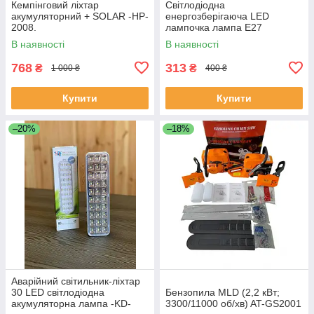
Кемпінговий ліхтар
Світлодіодна
акумуляторний + SOLAR -HP-
енергозберігаюча LED
2008.
лампочка лампа E27
5Вт/220В -ELM-27.
В наявності
В наявності
768
313
₴
₴
1 000 ₴
400 ₴
Купити
Купити
–20%
–18%
Аварійний світильник-ліхтар
30 LED cвітлодіодна
Бензопила MLD (2,2 кВт;
акумуляторна лампа -KD-
3300/11000 об/хв) AT-GS2001