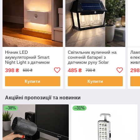
Нічник LED
Світильник вуличний на
Ламп
акумуляторний Smart
сонячній батареї з
елек
Night Light з датчиком
датчиком руху Solar
живл
руху, бездротовий
Interaction Wall Lamp,
ламп
398
485
298
₴
₴
600 ₴
700 ₴
світильник з теплим
настінний автономний
Біли
світлом 2700К Білий, HA-
LED-ліхтар, HW-999-3W
Купити
Купити
182-White
Акційні пропозиції та новинки
–38%
–31%