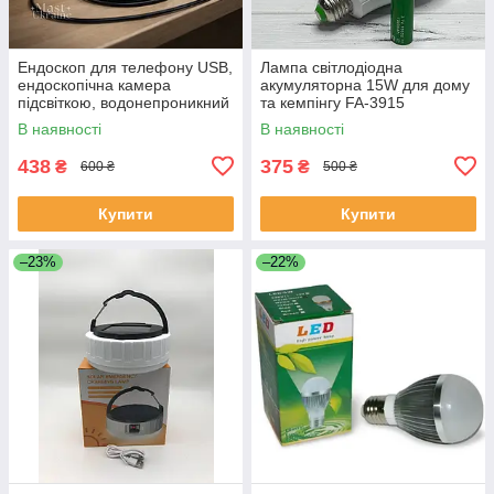
Ендоскоп для телефону USB,
Лампа світлодіодна
ендоскопічна камера
акумуляторна 15W для дому
підсвіткою, водонепроникний
та кемпінгу FA-3915
бороскоп з гнучким кабелем
В наявності
В наявності
2 м, AND-1239
438
375
₴
₴
600 ₴
500 ₴
Купити
Купити
–23%
–22%