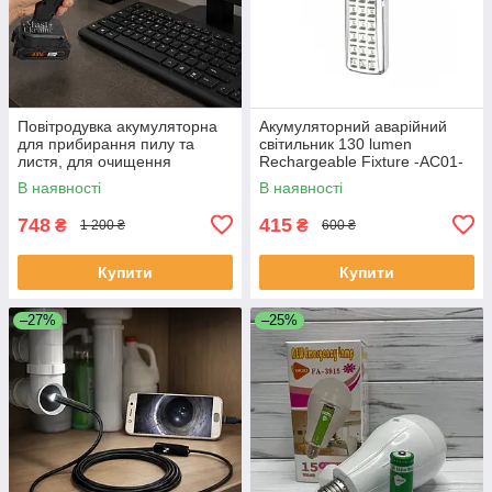
Повітродувка акумуляторна
Акумуляторний аварійний
для прибирання пилу та
світильник 130 lumen
листя, для очищення
Rechargeable Fixture -AC01-
автомобіля та електроніки
00130.
В наявності
В наявності
AND-1014-Black
748
415
₴
₴
1 200 ₴
600 ₴
Купити
Купити
–27%
–25%