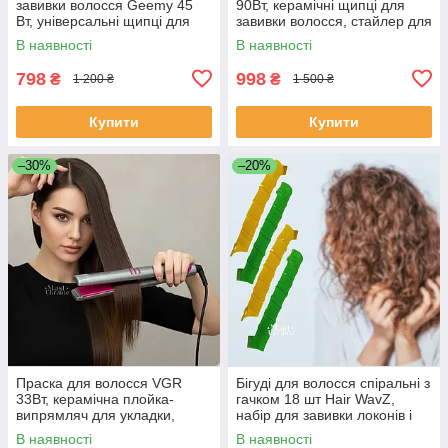
завивки волосся Geemy 45
90Вт, керамічні щипці для
Вт, універсальні щипці для
завивки волосся, стайлер для
локонів з регулюванням
об’ємних хвиль та пляжних
В наявності
В наявності
температури 180/210°C, GM-
локонів, V-599
2933
798
998
₴
₴
1 200 ₴
1 500 ₴
Купити
Купити
–30%
–20%
Праска для волосся VGR
Бігуді для волосся спіральні з
33Вт, керамічна плойка-
гачком 18 шт Hair WavZ,
випрямляч для укладки,
набір для завивки локонів і
створення м’яких локонів та
кучерів, чарівні бігуді, WZ-15
В наявності
В наявності
об'єму, V-580