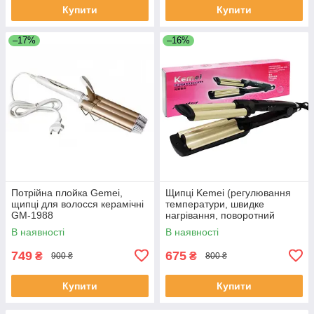
Купити
Купити
–17%
–16%
Потрійна плойка Gemei,
Щипці Kemei (регулювання
щипці для волосся керамічні
температури, швидке
GM-1988
нагрівання, поворотний
шнур) KM-2022
В наявності
В наявності
749
675
₴
₴
900 ₴
800 ₴
Купити
Купити