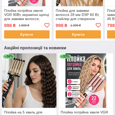
Плойка потрійна хвиля
Плойка для завивки
Плой
VGR 90Вт, керамічні щипці
волосся 28 мм DSP 60 Вт,
зави
для завивки волосся,
стайлер для створення
45 В
стайлер для об’ємних
локонів з керамічним
для 
998
998
798
₴
₴
1 500 ₴
1 200 ₴
хвиль та пляжних локонів,
покриттям, DSP-20109
рег
V-599
темп
Купити
Купити
GM-
Акційні пропозиції та новинки
–34%
–33%
Плойка на 5 хвиль для
Плойка потрійна хвиля VGR