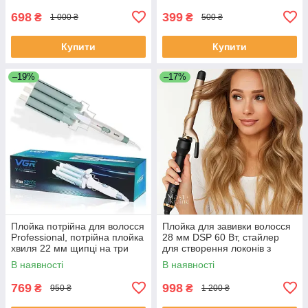
698
399
₴
₴
1 000 ₴
500 ₴
Купити
Купити
–19%
–17%
Плойка потрійна для волосся
Плойка для завивки волосся
Professional, потрійна плойка
28 мм DSP 60 Вт, стайлер
хвиля 22 мм щипці на три
для створення локонів з
хвилі 90 Вт VGR V-595
керамічним покриттям, DSP-
В наявності
В наявності
20109
769
998
₴
₴
950 ₴
1 200 ₴