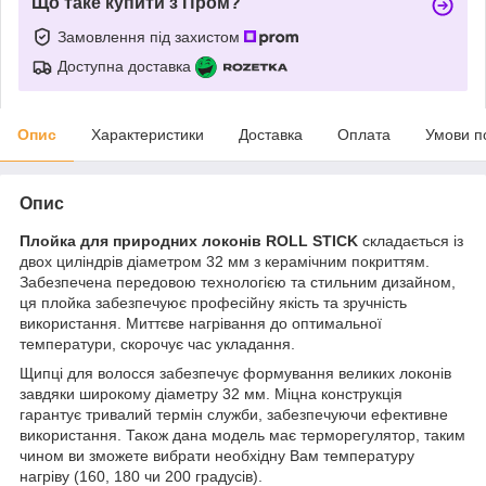
Що таке купити з Пром?
Замовлення під захистом
Доступна доставка
Опис
Характеристики
Доставка
Оплата
Умови п
Опис
Плойка для природних локонів ROLL STICK
складається із
двох циліндрів діаметром 32 мм з керамічним покриттям.
Забезпечена передовою технологією та стильним дизайном,
ця плойка забезпечуює професійну якість та зручність
використання. Миттєве нагрівання до оптимальної
температури, скорочує час укладання.
Щипці для волосся забезпечує формування великих локонів
завдяки широкому діаметру 32 мм. Міцна конструкція
гарантує тривалий термін служби, забезпечуючи ефективне
використання. Також дана модель має терморегулятор, таким
чином ви зможете вибрати необхідну Вам температуру
нагріву (160, 180 чи 200 градусів).