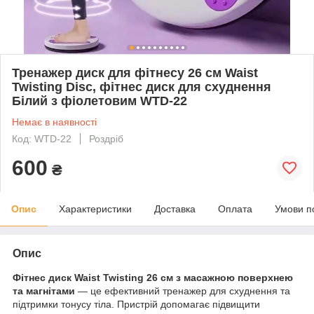
Тренажер диск для фітнесу 26 см Waist
Twisting Disc, фітнес диск для схуднення
Білий з фіолетовим WTD-22
Немає в наявності
Код: WTD-22
Роздріб
600
₴
Опис
Характеристики
Доставка
Оплата
Умови п
Опис
Фітнес диск Waist Twisting 26 см з масажною поверхнею
та магнітами
— це ефективний тренажер для схуднення та
підтримки тонусу тіла. Пристрій допомагає підвищити