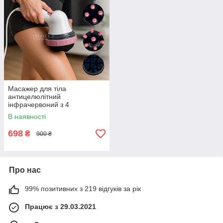
Масажер для тіла
антицелюлітний
інфрачервоний з 4
насадками Body Innovation,
В наявності
Біло-рожевий, YTY-24-
Pink/White
698
₴
900 ₴
Про нас
99% позитивних з 219 відгуків за рік
Працює з 29.03.2021