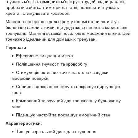
гнучкість м'язів та зміцнити м'язи рук, грудей, сідниць та ніг,
прибрати зайві сантиметри на талії, поліпшити гнучкість
хребта і стимулювати кровообіг.
Масажна поверхня з рельєфом у формі стопи активізує
біологічно важливі точки, що додатково посилює користь від
тренувань. Магнітні вставки посилюють масажний вплив. Цей
тренажер ідеальний для домашніх тренуван.
Переваги
:
Ефективне зміцнення м'язів
Поліпшення гнучкості та кровообігу
Стимуляція активних точок на стопах завдяки
масажній поверхні
Сприяє спалюванню жиру та покращує циркуляцію
крові
Компактний та зручний для тренувань у будь-якому
місці
Підвищує настрій та покращує емоційний стан
Характеристики
:
Тип: універсальний диск для схуднення