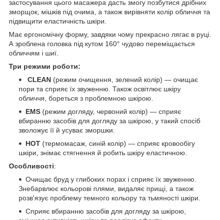
застосування цього масажера дасть змогу позбутися дрібних
зморщок, мішків під очима, а також вирівняти колір обличчя та
підвищити еластичність шкіри.
Має ергономічну форму, завдяки чому прекрасно лягає в руці.
А зроблена головка під кутом 160° чудово переміщається
обличчям і шиї.
Три режими роботи:
CLEAN
(режим очищення, зелений колір) — очищає
пори та сприяє їх звуженню. Також освітлює шкіру
обличчя, бореться з проблемною шкірою.
EMS
(режим догляду, червоний колір) — сприяє
вбиранню засобів для догляду за шкірою, у такий спосіб
зволожує її й усуває зморшки.
HOT
(термомасаж, синій колір) — сприяє кровообігу
шкіри, знімає стягнення й робить шкіру еластичною.
Особливості
:
Очищає бруд у глибоких порах і сприяє їх звуженню.
Знебарвлює кольорові плями, видаляє прищі, а також
розв'язує проблему темного кольору та тьмяності шкіри.
Сприяє вбиранню засобів для догляду за шкірою,