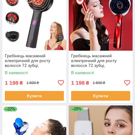
Гребінець масажний
Гребінець масажний
електричний для росту
електричний для росту
волосся 72 зубці,
волосся 72 зубці,
інфрачервоний масажер для
інфрачервоний масажер для
В наявності
В наявності
шкіри голови Чорний, MNS-
шкіри голови Червоний, MNS-
54-Black
54-Red
1 198
1 198
₴
₴
1 600 ₴
1 600 ₴
Купити
Купити
–22%
–20%