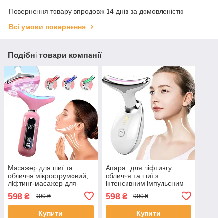
Повернення товару впродовж 14 днів за домовленістю
Всі умови повернення
Подібні товари компанії
Масажер для шиї та
Апарат для ліфтингу
обличчя мікрострумовий,
обличчя та шиї з
ліфтинг-масажер для
інтенсивним імпульсним
підтяжки обличчя Рожевий
світлом 5в1,
598
598
₴
₴
900 ₴
900 ₴
XH-010-Pink
мікрострумовий масажер
Білий ES-1081-White
Купити
Купити