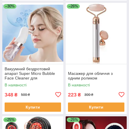
–30%
–26%
Вакуумний бездротовий
апарат Super Micro Bubble
Масажер для обличчя з
Face Cleaner для
одним роликом
гідроочищення шкіри та пор
В наявності
В наявності
SS-55
348
223
₴
₴
500 ₴
300 ₴
Купити
Купити
–25%
–25%