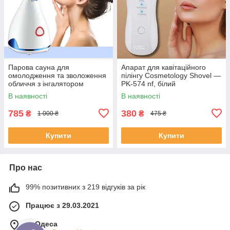
Парова сауна для
Апарат для кавітаційного
омолодження та зволоження
пілінгу Cosmetology Shovel —
обличчя з інгалятором
PK-574 nf, білий
Phyopus 2в1 CL-5358
В наявності
В наявності
785
380
₴
₴
1 000 ₴
475 ₴
Купити
Купити
Про нас
99% позитивних з 219 відгуків за рік
Працює з 29.03.2021
м. Одеса