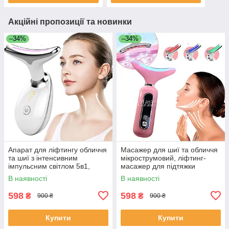
Акційні пропозиції та новинки
–34%
–34%
Апарат для ліфтингу обличчя
Масажер для шиї та обличчя
та шиї з інтенсивним
мікрострумовий, ліфтинг-
імпульсним світлом 5в1,
масажер для підтяжки
мікрострумовий масажер
обличчя Рожевий XH-010-
В наявності
В наявності
Білий ES-1081-White
Pink
598
598
₴
₴
900 ₴
900 ₴
Купити
Купити