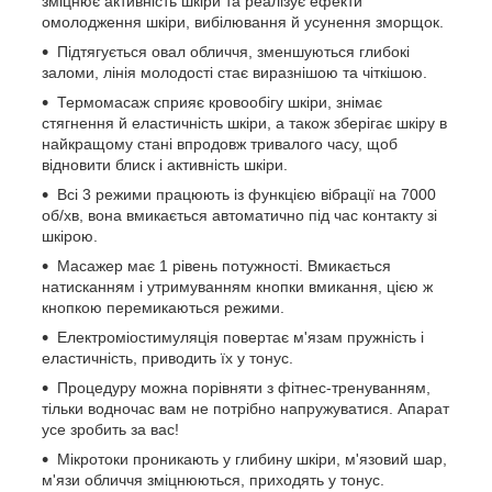
зміцнює активність шкіри та реалізує ефекти
омолодження шкіри, вибілювання й усунення зморщок.
Підтягується овал обличчя, зменшуються глибокі
заломи, лінія молодості стає виразнішою та чіткішою.
Термомасаж сприяє кровообігу шкіри, знімає
стягнення й еластичність шкіри, а також зберігає шкіру в
найкращому стані впродовж тривалого часу, щоб
відновити блиск і активність шкіри.
Всі 3 режими працюють із функцією вібрації на 7000
об/хв, вона вмикається автоматично під час контакту зі
шкірою.
Масажер має 1 рівень потужності. Вмикається
натисканням і утримуванням кнопки вмикання, цією ж
кнопкою перемикаються режими.
Електроміостимуляція повертає м'язам пружність і
еластичність, приводить їх у тонус.
Процедуру можна порівняти з фітнес-тренуванням,
тільки водночас вам не потрібно напружуватися. Апарат
усе зробить за вас!
Мікротоки проникають у глибину шкіри, м'язовий шар,
м'язи обличчя зміцнюються, приходять у тонус.