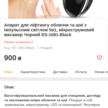
Апарат для ліфтингу обличчя та шиї з
імпульсним світлом 5в1, мікрострумовий
масажер Чорний ES-1081-Black
Немає в наявності
Код: ES-1081-Black
Роздріб
900
₴
Опис
Характеристики
Доставка
Оплата
Умови п
Опис
Багатофункціональний масажер для очищення, догляду
та зволоження шкіри обличчя та шиї
. Поєднує в собі
термомасаж, мікрострумову, LED та іоннотерапії. Регулярне