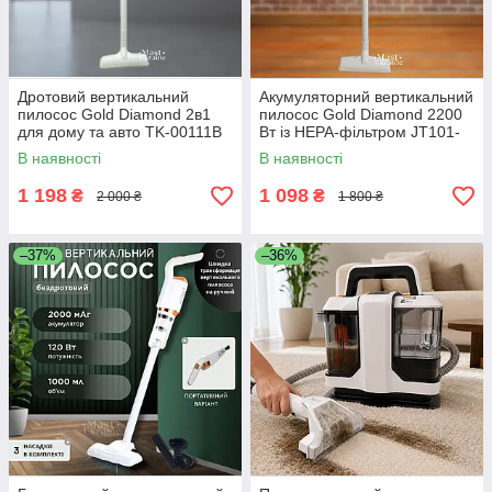
Дротовий вертикальний
Акумуляторний вертикальний
пилосос Gold Diamond 2в1
пилосос Gold Diamond 2200
для дому та авто TK-00111B
Вт із HEPA-фільтром JT101-
D1
В наявності
В наявності
1 198
1 098
₴
₴
2 000 ₴
1 800 ₴
–37%
–36%