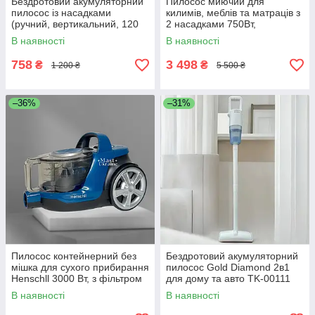
Бездротовий акумуляторний
Пилосос миючий для
пилосос із насадками
килимів, меблів та матраців з
(ручний, вертикальний, 120
2 насадками 750Вт,
Вт) YY-100
портативний екстрактор з
В наявності
В наявності
розпиленням води, MHC-
555-White
758
3 498
₴
₴
1 200 ₴
5 500 ₴
–36%
–31%
Пилосос контейнерний без
Бездротовий акумуляторний
мішка для сухого прибирання
пилосос Gold Diamond 2в1
Henschll 3000 Вт, з фільтром
для дому та авто TK-00111
HEPA та телескопічною
В наявності
В наявності
трубою, XN19-89