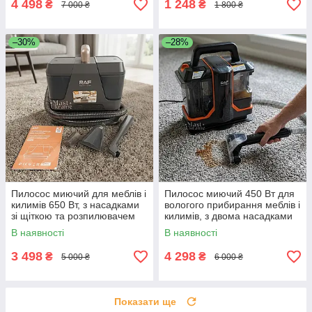
4 498
1 248
₴
₴
7 000 ₴
1 800 ₴
–30%
–28%
Пилосос миючий для меблів і
Пилосос миючий 450 Вт для
килимів 650 Вт, з насадками
вологого прибирання меблів і
зі щіткою та розпилювачем
килимів, з двома насадками
Чорний, R-8704-Black
та циклонною системою, R-
В наявності
В наявності
8776-Black
3 498
4 298
₴
₴
5 000 ₴
6 000 ₴
Показати ще