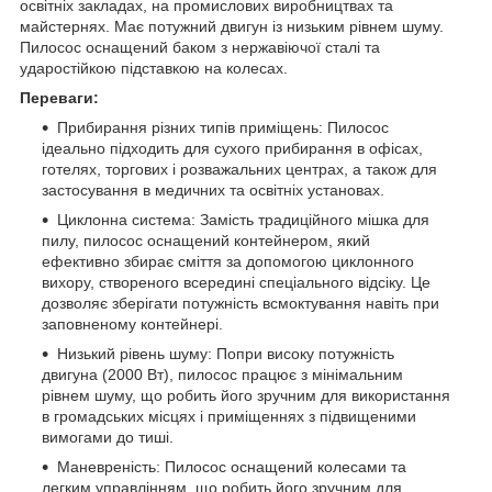
освітніх закладах, на промислових виробництвах та
майстернях. Має потужний двигун із низьким рівнем шуму.
Пилосос оснащений баком з нержавіючої сталі та
ударостійкою підставкою на колесах.
Переваги:
Прибирання різних типів приміщень: Пилосос
ідеально підходить для сухого прибирання в офісах,
готелях, торгових і розважальних центрах, а також для
застосування в медичних та освітніх установах.
Циклонна система: Замість традиційного мішка для
пилу, пилосос оснащений контейнером, який
ефективно збирає сміття за допомогою циклонного
вихору, створеного всередині спеціального відсіку. Це
дозволяє зберігати потужність всмоктування навіть при
заповненому контейнері.
Низький рівень шуму: Попри високу потужність
двигуна (2000 Вт), пилосос працює з мінімальним
рівнем шуму, що робить його зручним для використання
в громадських місцях і приміщеннях з підвищеними
вимогами до тиші.
Маневреність: Пилосос оснащений колесами та
легким управлінням, що робить його зручним для