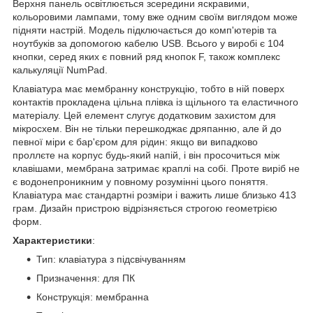
Верхня панель освітлюється зсередини яскравими,
кольоровими лампами, тому вже одним своїм виглядом може
підняти настрій. Модель підключається до комп'ютерів та
ноутбуків за допомогою кабелю USB. Всього у виробі є 104
кнопки, серед яких є повний ряд кнопок F, також комплекс
калькуляції NumPad.
Клавіатура має мембранну конструкцію, тобто в ній поверх
контактів прокладена цільна плівка із щільного та еластичного
матеріалу. Цей елемент слугує додатковим захистом для
мікросхем. Він не тільки перешкоджає дряпанню, але й до
певної міри є бар'єром для рідин: якщо ви випадково
проллєте на корпус будь-який напій, і він просочиться між
клавішами, мембрана затримає краплі на собі. Проте виріб не
є водонепроникним у повному розумінні цього поняття.
Клавіатура має стандартні розміри і важить лише близько 413
грам. Дизайн пристрою відрізняється строгою геометрією
форм.
Характеристики
:
Тип: клавіатура з підсвічуванням
Призначення: для ПК
Конструкція: мембранна