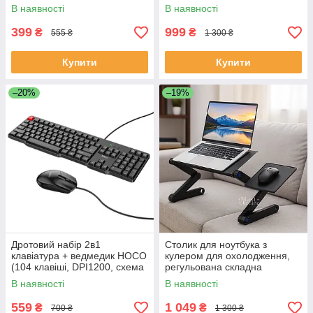
ноутбука, планшета,
підставка-трансформер
В наявності
В наявності
смартфона Чорна, UKC-8M
Чорна, TN-2262
399
999
₴
₴
555 ₴
1 300 ₴
Купити
Купити
–20%
–19%
Дротовий набір 2в1
Столик для ноутбука з
клавіатура + ведмедик HOCO
кулером для охолодження,
(104 клавіші, DPI1200, схема
регульована складна
HCT SXY) GM16
підставка на ліжко, диван,
В наявності
В наявності
стіл, TN-2340
559
1 049
₴
₴
700 ₴
1 300 ₴