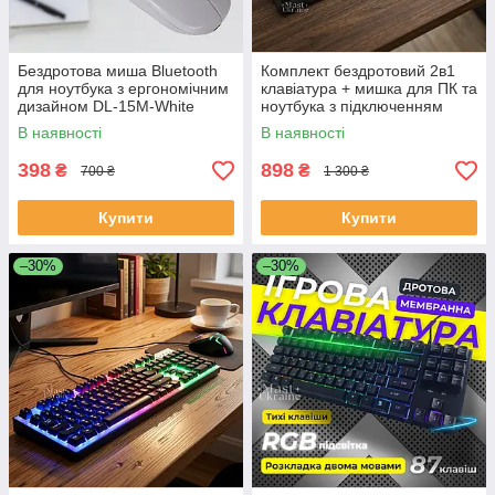
Бездротова миша Bluetooth
Комплект бездротовий 2в1
для ноутбука з ергономічним
клавіатура + мишка для ПК та
дизайном DL-15M-White
ноутбука з підключенням
через USB-ресивер Чорний,
В наявності
В наявності
CMK-329-Black
398
898
₴
₴
700 ₴
1 300 ₴
Купити
Купити
–30%
–30%