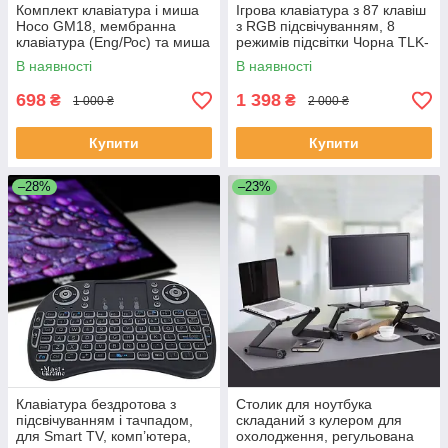
Комплект клавіатура і миша
Ігрова клавіатура з 87 клавіш
Hoco GM18, мембранна
з RGB підсвічуванням, 8
клавіатура (Eng/Рос) та миша
режимів підсвітки Чорна TLK-
з RGB підсвічуванням, набір
87-Black
В наявності
В наявності
для геймерів, GM-18
698
1 398
₴
₴
1 000 ₴
2 000 ₴
Купити
Купити
–28%
–23%
Клавіатура бездротова з
Столик для ноутбука
підсвічуванням і тачпадом,
складаний з кулером для
для Smart TV, комп’ютера,
охолодження, регульована