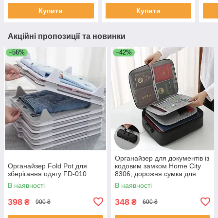
White/Black
кош
Купити
Купити
Акційні пропозиції та новинки
–56%
–42%
Органайзер для документів із
Органайзер Fold Pot для
кодовим замком Home City
зберігання одягу FD-010
8306, дорожня сумка для
документів, HC-8306-Black
В наявності
В наявності
398
348
₴
₴
900 ₴
600 ₴