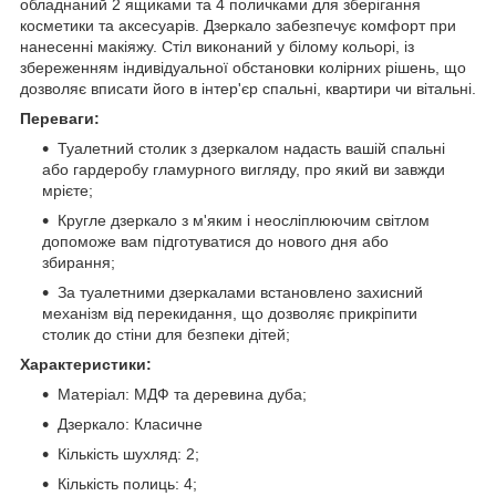
обладнаний 2 ящиками та 4 поличками для зберігання
косметики та аксесуарів. Дзеркало забезпечує комфорт при
нанесенні макіяжу. Стіл виконаний у білому кольорі, із
збереженням індивідуальної обстановки колірних рішень, що
дозволяє вписати його в інтер'єр спальні, квартири чи вітальні.
Переваги:
Туалетний столик з дзеркалом надасть вашій спальні
або гардеробу гламурного вигляду, про який ви завжди
мрієте;
Кругле дзеркало з м'яким і неосліплюючим світлом
допоможе вам підготуватися до нового дня або
збирання;
За туалетними дзеркалами встановлено захисний
механізм від перекидання, що дозволяє прикріпити
столик до стіни для безпеки дітей;
Характеристики:
Матеріал: МДФ та деревина дуба;
Дзеркало: Класичне
Кількість шухляд: 2;
Кількість полиць: 4;