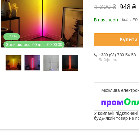
948 ₴
1 300 ₴
В наявності
Код:
LED-
–27%
Купити
Залишилось
0
0
днів
0
0
0
0
0
0
+380 (93) 780-54-58
Лайфселл
У компанії підключені
будь-який товар не п