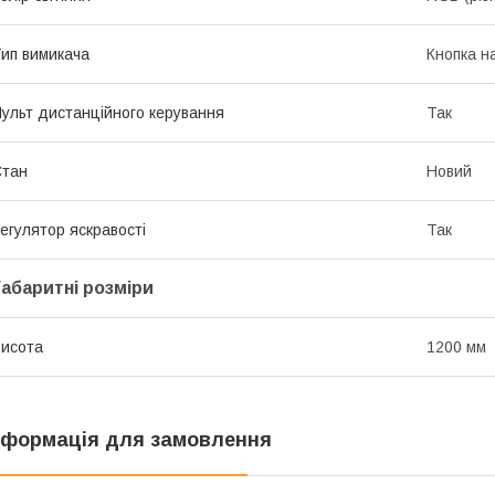
ип вимикача
Кнопка н
ульт дистанційного керування
Так
Стан
Новий
егулятор яскравості
Так
Габаритні розміри
исота
1200 мм
нформація для замовлення