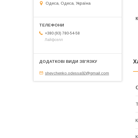
Одеса, Одеса, Україна
+380 (93) 780-54-58
Лайфселл
Х
shevchenko.odessa92@gmail.com
Т
К
К