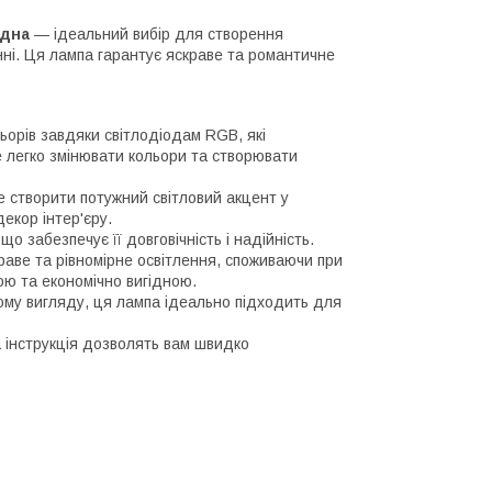
одна
— ідеальний вибір для створення
ні. Ця лампа гарантує яскраве та романтичне
ьорів завдяки світлодіодам RGB, які
 легко змінювати кольори та створювати
е створити потужний світловий акцент у
екор інтер'єру.
що забезпечує її довговічність і надійність.
краве та рівномірне освітлення, споживаючи при
ою та економічно вигідною.
ому вигляду, ця лампа ідеально підходить для
ла інструкція дозволять вам швидко