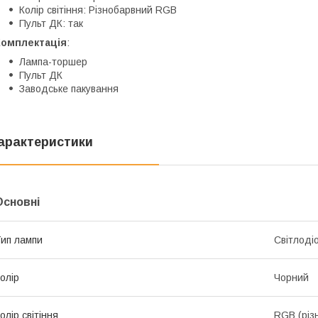
Колір світіння: Різнобарвний RGB
Пульт ДК: так
Комплектація
:
Лампа-торшер
Пульт ДК
Заводське пакування
арактеристики
Основні
ип лампи
Світлоді
олір
Чорний
олір світіння
RGB (різ