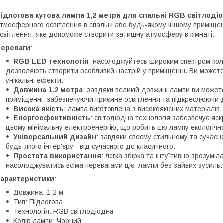
ідлогова кутова лампа 1,2 метра для спальні RGB світлоді
тмосферного освітлення в спальні або будь-якому іншому приміщен
світлення, яке допоможе створити затишну атмосферу в кімнаті.
Переваги
:
RGB LED технологія
: насолоджуйтесь широким спектром кол
дозволяють створити особливий настрій у приміщенні. Ви можете
унікальні ефекти.
Довжина 1.2 метра
: завдяки великій довжині лампи ви может
приміщенні, забезпечуючи приємне освітлення та підкреслюючи д
Висока якість
: лампа виготовлена з високоякісних матеріалів, 
Енергоефективність
: світодіодна технологія забезпечує яс
цьому мінімальну електроенергію, що робить цю лампу екологічн
Універсальний дизайн
: завдяки своєму стильному та сучасн
будь-якого інтер'єру - від сучасного до класичного.
Простота використання
: легка збірка та інтуїтивно зрозумі
насолоджуватись всіма перевагами цієї лампи без зайвих зусиль.
Характеристики
:
Довжина: 1,2 м
Тип: Підлогова
Технологія: RGB світлодіодна
Колір лампи: Чорний