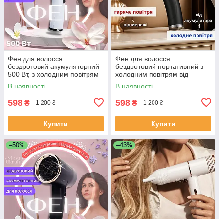
Фен для волосся
Фен для волосся
бездротовий акумуляторний
бездротовий портативний з
500 Вт, з холодним повітрям
холодним повітрям від
від акумулятора та теплим
акумулятора та теплим від
В наявності
В наявності
від мережі Білий, WHD-01-
мережі Чорний, BDF-1-B
White
598
598
₴
₴
1 200 ₴
1 200 ₴
Купити
Купити
–50%
–43%