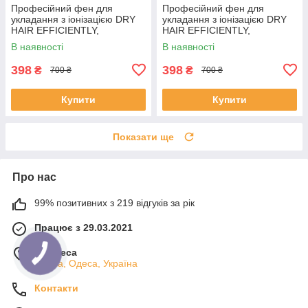
Професійний фен для
Професійний фен для
укладання з іонізацією DRY
укладання з іонізацією DRY
HAIR EFFICIENTLY,
HAIR EFFICIENTLY,
компактний та потужний фен
компактний та потужний фен
В наявності
В наявності
для сушіння та укладки, DHE-
для сушіння та укладки, DHE-
026-Green
026-Black
398
398
₴
₴
700 ₴
700 ₴
Купити
Купити
Показати ще
Про нас
99% позитивних з 219 відгуків за рік
Працює з 29.03.2021
м. Одеса
Одеса, Одеса, Україна
Контакти