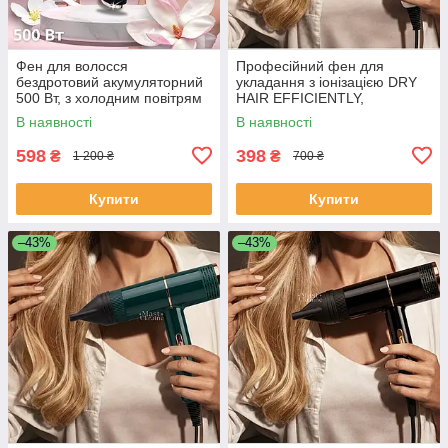
Фен для волосся
Професійний фен для
бездротовий акумуляторний
укладання з іонізацією DRY
500 Вт, з холодним повітрям
HAIR EFFICIENTLY,
від акумулятора та теплим
компактний та потужний фен
В наявності
В наявності
від мережі Чорний, WHD-01-
для сушіння та укладки, DHE-
Black
026-White
598
398
₴
₴
1 200 ₴
700 ₴
Купити
Купити
–43%
–43%