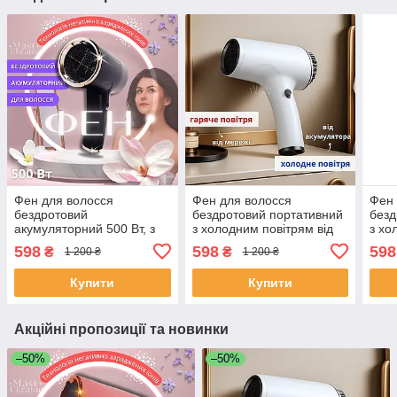
Фен для волосся
Фен для волосся
Фен 
бездротовий
бездротовий портативний
безд
акумуляторний 500 Вт, з
з холодним повітрям від
з хо
холодним повітрям від
акумулятора та теплим від
акум
598
598
598
₴
₴
1 200 ₴
1 200 ₴
акумулятора та теплим від
мережі Білий, BDF-1-W
мере
мережі Чорний, WHD-01-
Купити
Купити
Black
Акційні пропозиції та новинки
–50%
–50%