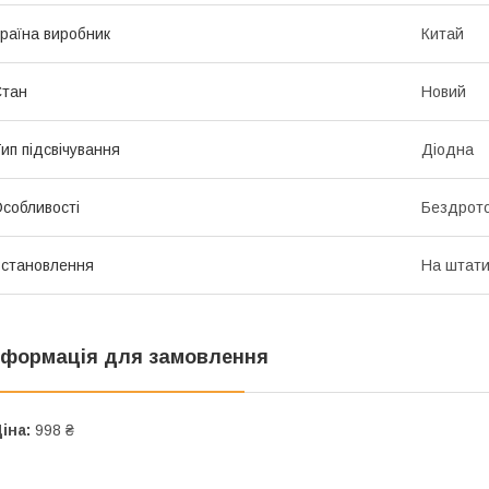
раїна виробник
Китай
Стан
Новий
ип підсвічування
Діодна
собливості
Бездрото
становлення
На штат
нформація для замовлення
іна:
998 ₴