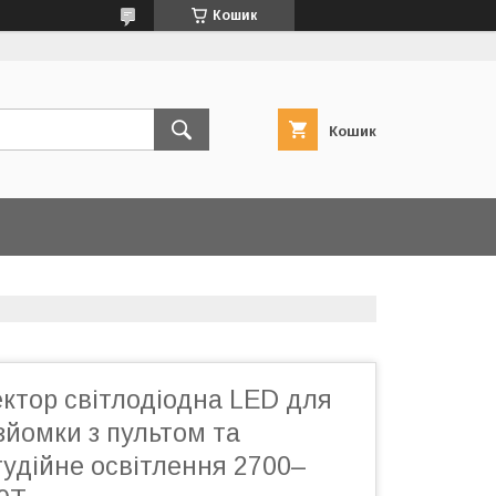
Кошик
Кошик
ктор світлодіодна LED для
 зйомки з пультом та
удійне освітлення 2700–