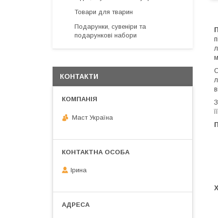
Товари для тварин
Подарунки, сувеніри та
подарункові набори
п
л
м
С
КОНТАКТИ
л
в
З
ї
Маст Україна
Ірина