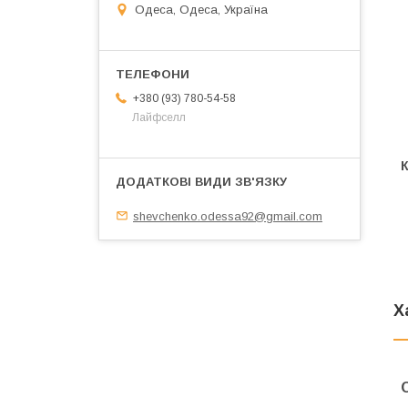
Одеса, Одеса, Україна
+380 (93) 780-54-58
Лайфселл
shevchenko.odessa92@gmail.com
Х