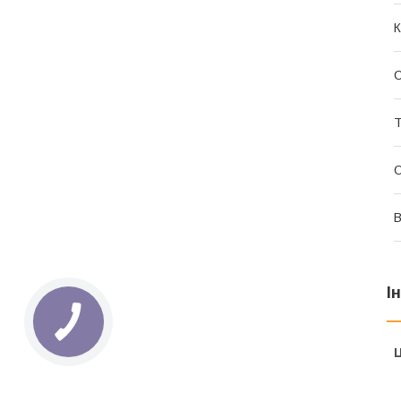
К
Т
О
В
І
Ц