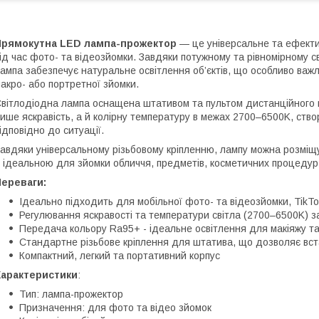
Прямокутна LED лампа-прожектор
— це універсальне та ефектив
ід час фото- та відеозйомки. Завдяки потужному та рівномірному с
ампа забезпечує натуральне освітлення об’єктів, що особливо важл
акро- або портретної зйомки.
вітлодіодна лампа оснащена штативом та пультом дистанційного 
ише яскравість, а й колірну температуру в межах 2700–6500K, ство
ідповідно до ситуації.
авдяки універсальному різьбовому кріпленню, лампу можна розміщ
ї ідеальною для зйомки обличчя, предметів, косметичних процедур
Переваги:
Ідеально підходить для мобільної фото- та відеозйомки, TikTok
Регулювання яскравості та температури світла (2700–6500K) з
Передача кольору Ra95+ - ідеальне освітлення для макіяжу та
Стандартне різьбове кріплення для штатива, що дозволяє вст
Компактний, легкий та портативний корпус
Характеристики
:
Тип: лампа-прожектор
Призначення: для фото та відео зйомок