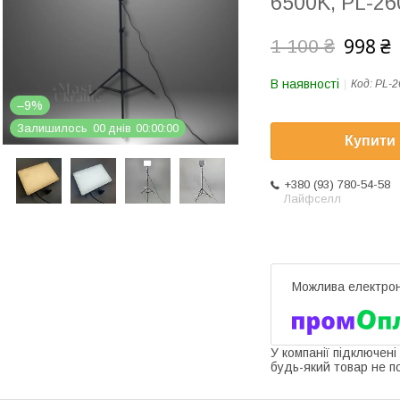
6500K, PL-26
998 ₴
1 100 ₴
В наявності
Код:
PL-2
–9%
Залишилось
0
0
днів
0
0
0
0
0
0
Купити
+380 (93) 780-54-58
Лайфселл
У компанії підключені
будь-який товар не п