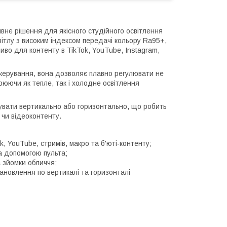
не рішення для якісного студійного освітлення
вітлу з високим індексом передачі кольору Ra95+,
иво для контенту в TikTok, YouTube, Instagram,
керування, вона дозволяє плавно регулювати не
рюючи як тепле, так і холодне освітлення
увати вертикально або горизонтально, що робить
 чи відеоконтенту.
, YouTube, стримів, макро та б'юті-контенту;
а допомогою пульта;
 зйомки обличчя;
ановлення по вертикалі та горизонталі