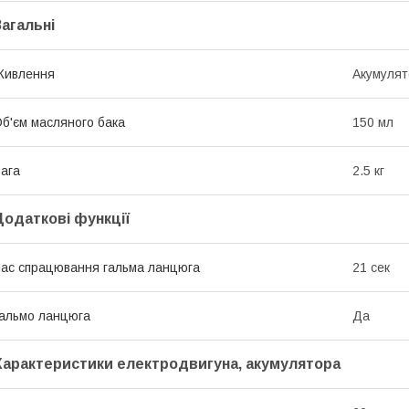
Загальні
Живлення
Акумулят
б'єм масляного бака
150 мл
ага
2.5 кг
Додаткові функції
ас спрацювання гальма ланцюга
21 сек
альмо ланцюга
Да
Характеристики електродвигуна, акумулятора