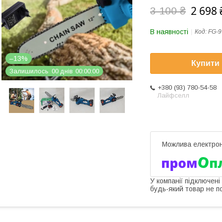
2 698 
3 100 ₴
В наявності
Код:
FG-9
–13%
Купити
Залишилось
0
0
днів
0
0
0
0
0
0
+380 (93) 780-54-58
Лайфселл
У компанії підключені
будь-який товар не п