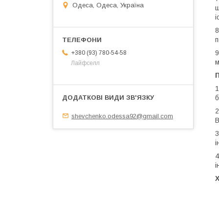
Одеса, Одеса, Україна
ш
і
8
п
9
+380 (93) 780-54-58
м
Лайфселл
П
1
б
2
shevchenko.odessa92@gmail.com
В
3
і
4
і
Х