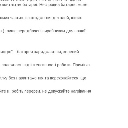
гти контактам батареї. Несправна батарея може
хомих частин, пошкодження деталей, інших
ін.), лише передбачені виробником для вашої
ристрої – батарея заряджається, зелений –
 залежності від інтенсивності роботи. Примітка:
пилку без навантаження та переконайтеся, що
те її, робіть перерви, не допускайте нагрівання