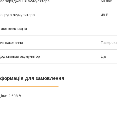
ас заряджання акумулятора
60 час
апруга акумулятора
48 В
Комплектація
ип паковання
Паперова
одатковий акумулятор
Да
нформація для замовлення
іна:
2 698 ₴