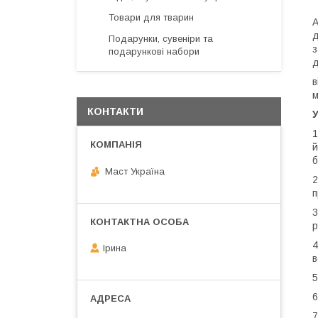
Товари для тварин
А
д
Подарунки, сувеніри та
з
подарункові набори
д
в
м
КОНТАКТИ
У
1
й
б
Маст Україна
2
п
3
р
4
Ірина
в
5
6
7