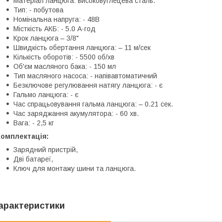
Матеріал ланцюга: високовуглецева сталь.
Тип: - побутова
Номінальна напруга: - 48В
Місткість АКБ: - 5.0 А·год
Крок ланцюга – 3/8"
Швидкість обертання ланцюга: – 11 м/сек
Кількість оборотів: - 5500 об/хв
Об'єм масляного бака: - 150 мл
Тип масляного насоса: - напівавтоматичний
Безключове регулювання натягу ланцюга: - є
Гальмо ланцюга: - є
Час спрацьовування гальма ланцюга: – 0.21 сек.
Час заряджання акумулятора: - 60 хв.
Вага: - 2,5 кг
Комплектація:
Зарядний пристрій,
Дві батареї,
Ключ для монтажу шини та ланцюга.
арактеристики