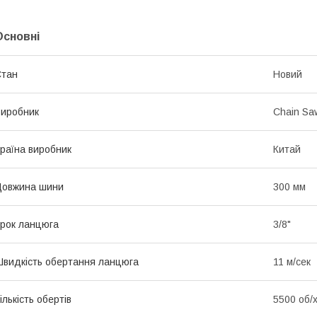
Основні
Стан
Новий
иробник
Chain Sa
раїна виробник
Китай
Довжина шини
300 мм
рок ланцюга
3/8"
видкість обертання ланцюга
11 м/сек
ількість обертів
5500 об/