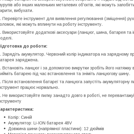
урупів або інших маленьких металевих об'єктів, які можуть запобі
скрити, вибухати.
. Перевірте інструмент для виявлення регулювання (зміщення) ру
оломок, які можуть вплинути на роботу інструменту.
. Використовуйте додаткові аксесуари (ланцюг, шина, батарея та 
оделі.
ідготовка до роботи:
. Зарядіть акумулятор. Червоний колір індикатора на зарядному п
атарея заряджена.
. Встановіть ланцюг і за допомогою викрутки зробіть його натяжку в
ийміть батарею під час встановлення та зніміть ланцюгову шину.
. Після встановлення батареї та ланцюга запустіть акумуляторну 
нструмент працює нормально.
. Не використовуйте пилку занадто довго в роботі, не перевантажуй
нструменту
арактеристика:
Колір: Синій
Акумулятор: Li-ION батарея 48V
Довжина шини (напрямної пластини): 12 дюймів