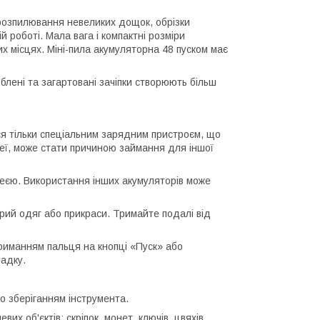
розпилювання невеликих дощок, обрізки
й роботі. Мала вага і компактні розміри
х місцях. Міні-пила акумуляторна 48 пуском має
облені та загартовані зачіпки створюють більш
я тільки спеціальним зарядним пристроєм, що
реї, може стати причиною займання для іншої
реєю. Використання інших акумуляторів може
рий одяг або прикраси. Тримайте подалі від
риманням пальця на кнопці «Пуск» або
адку.
 зберіганням інструмента.
их об'єктів: скріпок, монет, ключів, цвяхів,