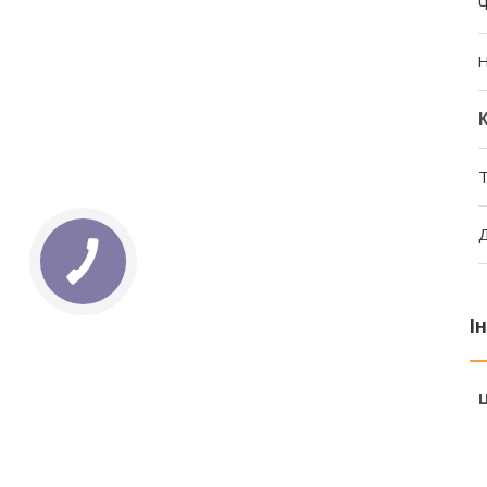
Ч
Н
Т
Д
І
Ц