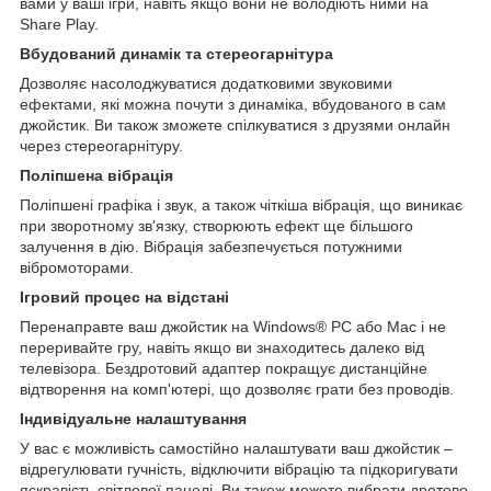
вами у ваші ігри, навіть якщо вони не володіють ними на
Share Play.
Вбудований динамік та стереогарнітура
Дозволяє насолоджуватися додатковими звуковими
ефектами, які можна почути з динаміка, вбудованого в сам
джойстик. Ви також зможете спілкуватися з друзями онлайн
через стереогарнітуру.
Поліпшена вібрація
Поліпшені графіка і звук, а також чіткіша вібрація, що виникає
при зворотному зв'язку, створюють ефект ще більшого
залучення в дію. Вібрація забезпечується потужними
вібромоторами.
Ігровий процес на відстані
Перенаправте ваш джойстик на Windows® PC або Mac і не
переривайте гру, навіть якщо ви знаходитесь далеко від
телевізора. Бездротовий адаптер покращує дистанційне
відтворення на комп'ютері, що дозволяє грати без проводів.
Індивідуальне налаштування
У вас є можливість самостійно налаштувати ваш джойстик –
відрегулювати гучність, відключити вібрацію та підкоригувати
яскравість світлової панелі. Ви також можете вибрати дротове