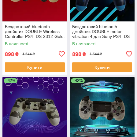
Бездротовий bluetooth
Бездротовий bluetooth
джойстик DOUBLE Wireless
джойстик DOUBLE motor
Controller PS4 -DS-2312-Gold.
vibration 4 для Sony PS4 -DS-
Золото
2312-CBlue. Прозоро-Синій
В наявності
В наявності
898
898
₴
₴
1 544 ₴
1 544 ₴
Купити
Купити
–42%
–42%