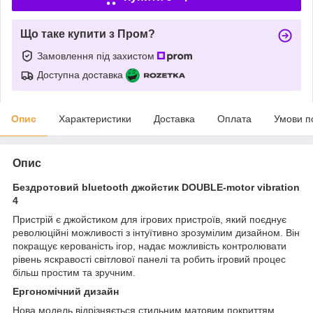
Що таке купити з Пром?
Замовлення під захистом
Доступна доставка
Опис
Характеристики
Доставка
Оплата
Умови п
Опис
Бездротовий
bluetooth
джойстик
DOUBLE-motor vibration
4
Пристрій є джойстиком для ігрових пристроїв, який поєднує
революційні можливості з інтуїтивно зрозумілим дизайном. Він
покращує керованість ігор, надає можливість контролювати
рівень яскравості світлової панелі та робить ігровий процес
більш простим та зручним.
Ергономічний
дизайн
Нова модель відрізняється стильним матовим покриттям,