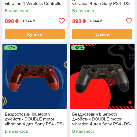
vibration 4 Wireless Controller
vibration 4 для Sony PS4 -DS-
для Sony PS4 DS-2312,
2312-Red
В наявності
В наявності
Чорний
898
898
₴
₴
1 544 ₴
1 544 ₴
Купити
Купити
–42%
–42%
Бездротовий bluetooth
Бездротовий bluetooth
джойстик DOUBLE motor
джойстик DOUBLE motor
vibration 4 для Sony PS4 -DS-
vibration 4 для Sony PS4 -DS-
2312-CRed. Прозоро-
2312-DGray. Темно-Сірий
В наявності
В наявності
Червоний