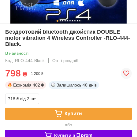
Бездротовий bluetooth джойстик DOUBLE
motor vibration 4 Wireless Controller -RLO-444-
Black.
В наявності
Код: RLO-444-Black
Опт і роздріб
798
₴
1 200 ₴
Економія
402 ₴
Залишилось
40 днів
718 ₴
від 2 шт.
Купити
або
Купити з