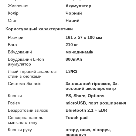
Живлення
Акумулятор
Колір
Чорний
Стан
Новий
Користувацькі характеристики
Розміри
161 x 57 x 100 мм
Вага
210 кг
Вбудований
монодинамік
Вбудований Li-Ion
800mAh
акумулятор
Лівий і правий аналогові
L3/R3
стики з кнопками
Система Six-asis
3x-осьовий гіроскоп, 3x-
осьовий акселерометр
Кнопки
PS, Share, Options
Роз'єм
microUSB, порт розширення
Бездротовий зв'язок
Bluetooth 2.1 + EDR
Сенсорна панель
Touch pad
ємнісного типу
Кнопки руху
вгору, вниз, ліворуч,
праворуч