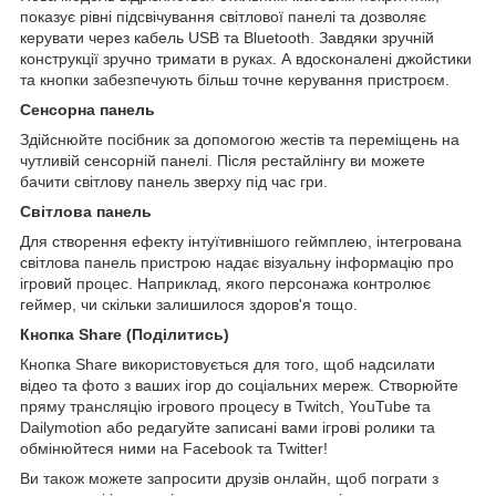
показує рівні підсвічування світлової панелі та дозволяє
керувати через кабель USB та Bluetooth. Завдяки зручній
конструкції зручно тримати в руках. А вдосконалені джойстики
та кнопки забезпечують більш точне керування пристроєм.
Сенсорна панель
Здійснюйте посібник за допомогою жестів та переміщень на
чутливій сенсорній панелі. Після рестайлінгу ви можете
бачити світлову панель зверху під час гри.
Світлова панель
Для створення ефекту інтуїтивнішого геймплею, інтегрована
світлова панель пристрою надає візуальну інформацію про
ігровий процес. Наприклад, якого персонажа контролює
геймер, чи скільки залишилося здоров'я тощо.
Кнопка Share (Поділитись)
Кнопка Share використовується для того, щоб надсилати
відео та фото з ваших ігор до соціальних мереж. Створюйте
пряму трансляцію ігрового процесу в Twitch, YouTube та
Dailymotion або редагуйте записані вами ігрові ролики та
обмінюйтеся ними на Facebook та Twitter!
Ви також можете запросити друзів онлайн, щоб пограти з