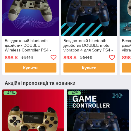
Бездротовий bluetooth
Бездротовий bluetooth
Безд
джойстик DOUBLE
джойстик DOUBLE motor
джо
Wireless Controller PS4 -
vibration 4 для Sony PS4 -
vibr
DS-2312-Khaki. Хакі
DS-2312-CBlue. Прозоро-
DS-2
898
898
898
₴
₴
1 544 ₴
1 544 ₴
Синій
Купити
Купити
Акційні пропозиції та новинки
–42%
–42%