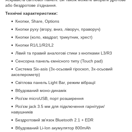
або бездротове з'єднання.
Технічні характеристики:
Кнопки, Share, Options
Кнопки руху (вгору, вниз, ліворуч, праворуч)
Кнопки (коло, квадрат, трикутник, хрест)
Кнопки R1/L1/R2/L2
Лівий та правий аналогові стики з кнопками L3/R3
Сенсорна панель ємнісного типу (Touch pad)
Система Six-asis (3х-осьовий гіроскоп, 3х-осьовий
акселерометр)
Світлова панель Light Bar, режим вібрації
Вбудований моно-динамік
Роз'єм microUSB, порт розширення
Роз'єм jack 3.5 мм для підключення гарнітури/
навушників
Бездротовий зв'язок Bluetooth 2.1 + EDR
Вбудований Li-Ion акумулятор 800mAh