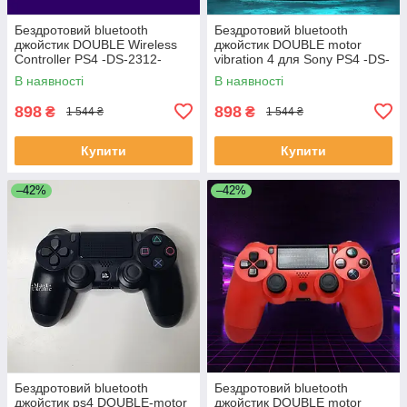
Бездротовий bluetooth
Бездротовий bluetooth
джойстик DOUBLE Wireless
джойстик DOUBLE motor
Controller PS4 -DS-2312-
vibration 4 для Sony PS4 -DS-
Khaki. Хакі
2312-CWhite
В наявності
В наявності
898
898
₴
₴
1 544 ₴
1 544 ₴
Купити
Купити
–42%
–42%
Бездротовий bluetooth
Бездротовий bluetooth
джойстик ps4 DOUBLE-motor
джойстик DOUBLE motor