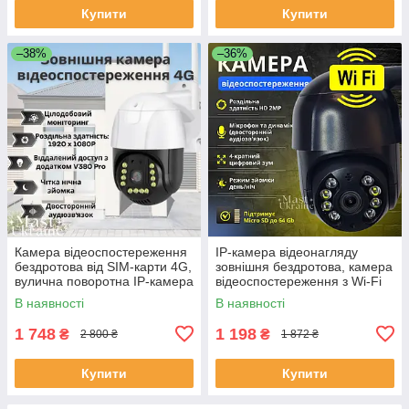
Купити
Купити
–38%
–36%
Камера відеоспостереження
IP-камера відеонагляду
бездротова від SIM-карти 4G,
зовнішня бездротова, камера
вулична поворотна IP-камера
відеоспостереження з Wi-Fi
Full HD 1080p, 4G-2024
та 4-кратним зумом -A8B-
В наявності
В наявності
4MP-Black.
1 748
1 198
₴
₴
2 800 ₴
1 872 ₴
Купити
Купити