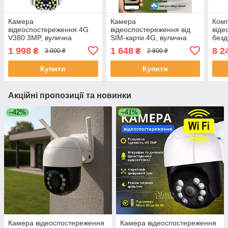
Камера
Камера
Комп
відеоспостереження 4G
відеоспостереження від
віде
V380 3MP, вулична
SIM-карти 4G, вулична
безд
поворотна з підтримкою
поворотна IP-камера зі
1080
1 998
1 648
8 2
₴
₴
3 000 ₴
2 800 ₴
нічного бачення P32
звуком, зовнішня
набо
бездротова камера, C15X-
Купити
Купити
H-4G
Акційні пропозиції та новинки
–42%
–41%
Камера відеоспостереження
Камера відеоспостереження