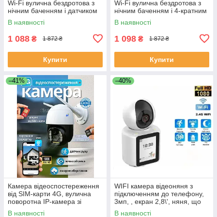
Wi-Fi вулична бездротова з
Wi-Fi вулична бездротова з
нічним баченням і датчиком
нічним баченням і 4-кратним
руху, A8B-4MP-D1-
зумом, A8B-4MP-Black/Whitе
В наявності
В наявності
Black/Whitе
1 088
1 098
₴
₴
1 872 ₴
1 872 ₴
Купити
Купити
–41%
–40%
Камера відеоспостереження
WIFI камера відеоняня з
від SIM-карти 4G, вулична
підключенням до телефону,
поворотна IP-камера зі
3мп, , екран 2,8\', няня, що
звуком, зовнішня бездротова
говорить, ICSEE -V1-20C.
В наявності
В наявності
камера, C15X-H-4G