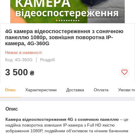
4G камера відеоспостереження з сонячною
панеллю 1080p, зовнішня поворотна IP-
камера, 4G-360G
Немає в наявності
Код: 4G-360G
Роздріб
3 500
₴
Опис
Характеристики
Доставка
Оплата
Умови п
Опис
Камера відеоспостереження
4G
з сонячною панеллю
– це
надійна поворотна зовнішня IP-камера з Full HD якістю
зображення 1080P, подвійним об'єктивом та нічним баченням