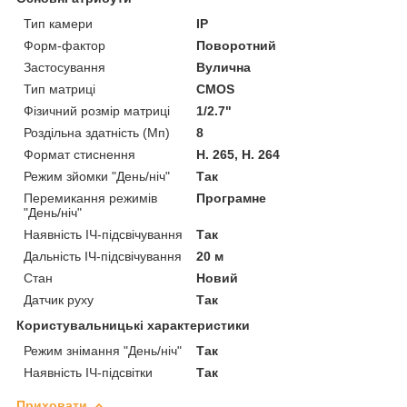
Тип камери
IP
Форм-фактор
Поворотний
Застосування
Вулична
Тип матриці
CMOS
Фізичний розмір матриці
1/2.7"
Роздільна здатність (Мп)
8
Формат стиснення
H. 265, H. 264
Режим зйомки "День/ніч"
Так
Перемикання режимів
Програмне
"День/ніч"
Наявність ІЧ-підсвічування
Так
Дальність ІЧ-підсвічування
20 м
Стан
Новий
Датчик руху
Так
Користувальницькі характеристики
Режим знімання "День/ніч"
Так
Наявність ІЧ-підсвітки
Так
Приховати