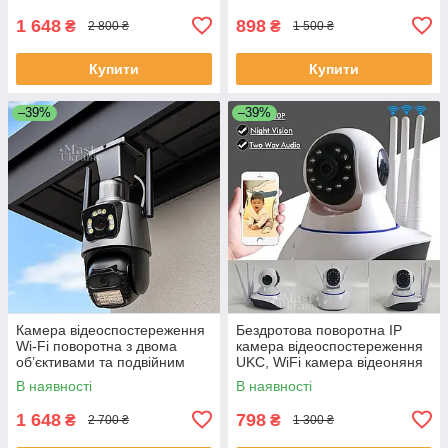
1 648
898
₴
₴
2 800 ₴
1 500 ₴
Купити
Купити
–39%
–39%
Камера відеоспостереження
Бездротова поворотна IP
Wi-Fi поворотна з двома
камера відеоспостереження
об’єктивами та подвійним
UKC, WiFi камера відеоняня
екраном, з настінним та
з датчиком руху UK-23
В наявності
В наявності
стельовим кріпленням, 4K-
360
1 648
798
₴
₴
2 700 ₴
1 300 ₴