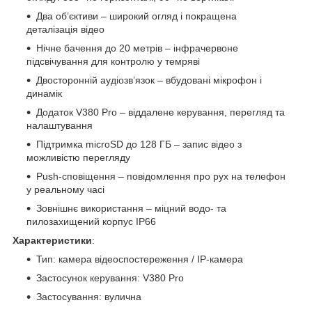
Два об’єктиви – широкий огляд і покращена
деталізація відео
Нічне бачення до 20 метрів – інфрачервоне
підсвічування для контролю у темряві
Двосторонній аудіозв’язок – вбудовані мікрофон і
динамік
Додаток V380 Pro – віддалене керування, перегляд та
налаштування
Підтримка microSD до 128 ГБ – запис відео з
можливістю перегляду
Push-сповіщення – повідомлення про рух на телефон
у реальному часі
Зовнішнє використання – міцний водо- та
пилозахищений корпус IP66
Характеристики
:
Тип: камера відеоспостереження / IP-камера
Застосунок керування: V380 Pro
Застосування: вулична