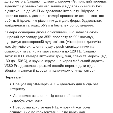
до 20 метрів. Завдяки підтримці мережі 4G, пристрій передає
відеопотік у реальному часі навіть у віддалених місцях без
підключення до Wi-Fi чи дротового інтернету. Вбудована
сонячна панель дозволяє камері працювати автономно, що
робить її ідеальним рішенням для дач, ферм, будівельних
майданчиків та інших об’єктів без електропостачання.
Камера оснащена двома об'єктивами, що забезпечують
широкий кут огляду (до 355° повороту та 90° нахилу),
підтримує двосторонній аудіозв’язок (мікрофон + динамік),
має функцію виявлення руху з push-сповіщеннями на
смартфон та запис на карту пам’яті до 128 ГБ. Завдяки
захисту IP66 камера витримує дощ, пил, спеку та морози (від
-30 до +50°C), а зручне керування через мобільний додаток
V380 Pro дозволяє в режимі онлайн переглядати відео,
зберігати записи й керувати напрямком огляду камери.
Переваги:
Працює від SIM-карти 4G – ідеально для місць без
інтернету
Автономне живлення від сонячної панелі – не
потребує електрики
Поворотна конструкція PTZ – повний контроль
огляду: 355° по горизонталі, 90° по вертикалі