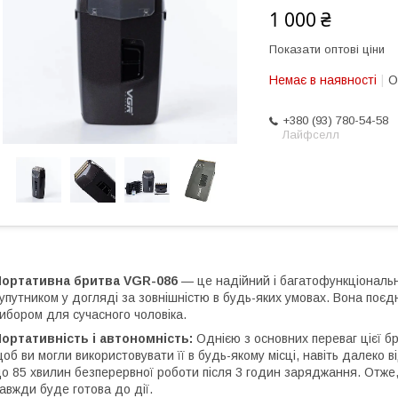
1 000 ₴
Показати оптові ціни
Немає в наявності
О
+380 (93) 780-54-58
Лайфселл
Портативна бритва VGR-086
— це надійний і багатофункціональн
упутником у догляді за зовнішністю в будь-яких умовах. Вона поєдну
ибором для сучасного чоловіка.
ортативність і автономність:
Однією з основних переваг цієї бр
об ви могли використовувати її в будь-якому місці, навіть далеко
о 85 хвилин безперервної роботи після 3 годин заряджання. Отже,
авжди буде готова до дії.