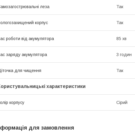
амозагострювальні леза
Так
ологозахищений корпус
Так
ас роботи від акумулятора
85 хв
ас заряду акумулятора
3 годин
іточка для чищення
Так
Користувальницькі характеристики
олір корпусу
Сірий
нформація для замовлення