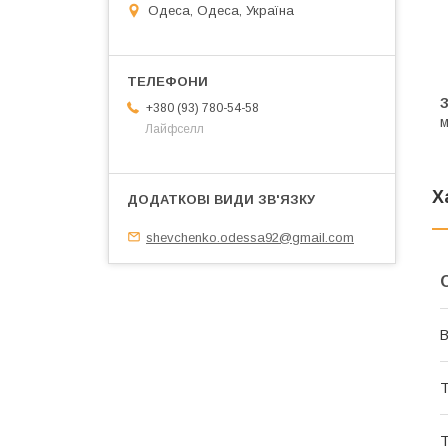
Одеса, Одеса, Україна
+380 (93) 780-54-58
м
Лайфселл
Х
shevchenko.odessa92@gmail.com
В
Т
Т