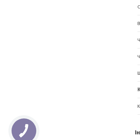
С
В
Ч
Ч
Щ
К
І