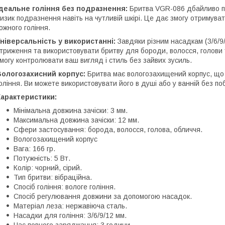
деальне гоління без подразнення:
Бритва VGR-086 дбайливо по
изик подразнення навіть на чутливій шкірі. Це дає змогу отримува
ожного гоління.
ніверсальність у використанні:
Завдяки різним насадкам (3/6/9
триження та використовувати бритву для бороди, волосся, голови 
могу контролювати ваш вигляд і стиль без зайвих зусиль.
Вологозахисний корпус:
Бритва має вологозахищений корпус, що 
оління. Ви можете використовувати його в душі або у ванній без 
Характеристики:
Мінімальна довжина зачіски: 3 мм.
Максимальна довжина зачіски: 12 мм.
Сфери застосування: борода, волосся, голова, обличчя.
Вологозахищений корпус
Вага: 166 гр.
Потужність: 5 Вт.
Колір: чорний, сірий.
Тип бритви: вібраційна.
Спосіб гоління: вологе гоління.
Спосіб регулювання довжини за допомогою насадок.
Матеріал леза: нержавіюча сталь.
Насадки для гоління: 3/6/9/12 мм.