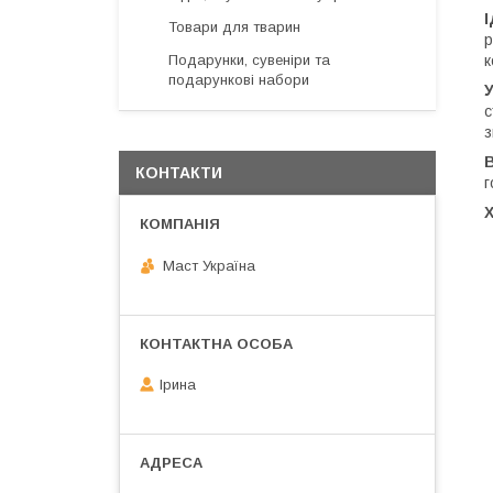
І
Товари для тварин
р
Подарунки, сувеніри та
к
подарункові набори
У
с
з
КОНТАКТИ
г
Маст Україна
Ірина