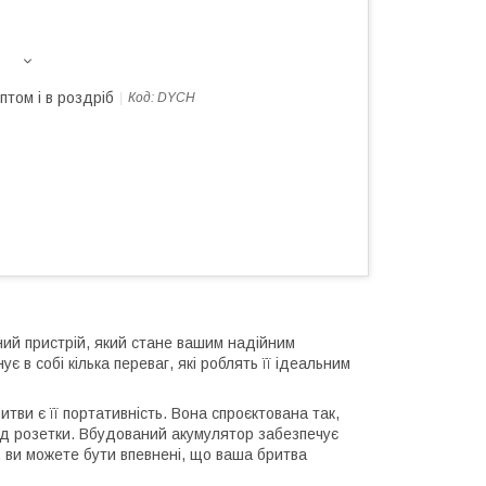
птом і в роздріб
Код:
DYCH
ий пристрій, який стане вашим надійним
є в собі кілька переваг, які роблять її ідеальним
итви є її портативність. Вона спроєктована так,
 від розетки. Вбудований акумулятор забезпечує
 ви можете бути впевнені, що ваша бритва