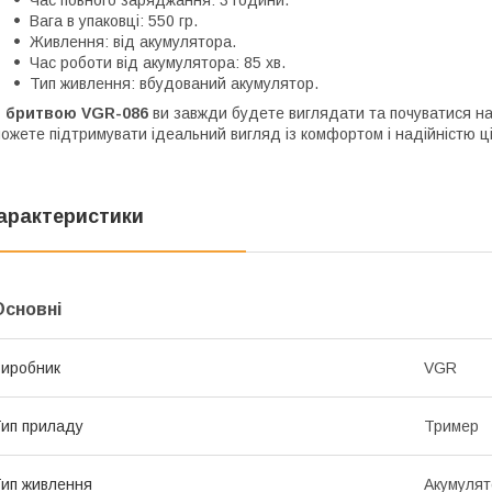
Час повного заряджання: 3 години.
Вага в упаковці: 550 гр.
Живлення: від акумулятора.
Час роботи від акумулятора: 85 хв.
Тип живлення: вбудований акумулятор.
З бритвою VGR-086
ви завжди будете виглядати та почуватися на 
ожете підтримувати ідеальний вигляд із комфортом і надійністю ці
арактеристики
Основні
иробник
VGR
ип приладу
Тример
ип живлення
Акумулят