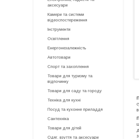
аксесуари
Камери та системи
відеоспостереження
Інструменти
Освітлення
Енергонезалежність
Автотовари
Спорт та захоплення
Товари для туризму та
відпочинку
Товари для саду та городу
Техніка для кухні
с
Посуд та кухонне приладдя
в
П
Сантехніка
щ
Товари для дітей
д
з
Одяг, взуття та аксесуари