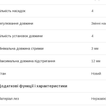
ількість насадок
4
егулювання довжини
Змінні н
ількість установок довжини
4
інімальна довжина стрижки
3 мм
аксимальна довжина підстригання
12 мм
Стан
Новий
Додаткові функції і характеристики
атеріал лез
Нержавію