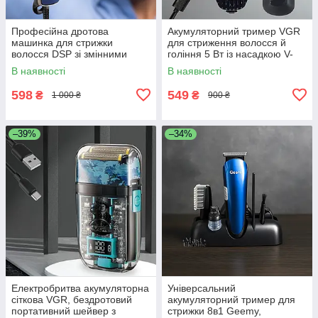
Професійна дротова
Акумуляторний тример VGR
машинка для стрижки
для стриження волосся й
волосся DSP зі змінними
гоління 5 Вт із насадкою V-
насадками Синя DSP-90152-
928
В наявності
В наявності
Blue
598
549
₴
₴
1 000 ₴
900 ₴
–39%
–34%
Електробритва акумуляторна
Універсальний
сіткова VGR, бездротовий
акумуляторний тример для
портативний шейвер з
стрижки 8в1 Geemy,