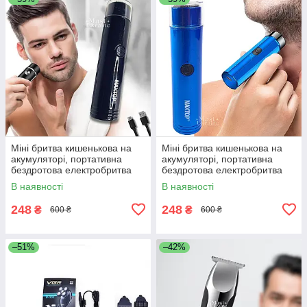
Міні бритва кишенькова на
Міні бритва кишенькова на
акумуляторі, портативна
акумуляторі, портативна
бездротова електробритва
бездротова електробритва
Чорна MNSH-21-Black
Синя MNSH-21-Blue
В наявності
В наявності
248
248
₴
₴
600 ₴
600 ₴
–51%
–42%