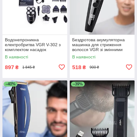
Водонепроникна
Бездротова акумуляторна
електробритва VGR V-302 з
машинка для стриження
комплектом насадок
волосся VGR зі змінними
насадками V-059
В наявності
В наявності
897
518
₴
₴
1 845 ₴
900 ₴
–40%
–39%