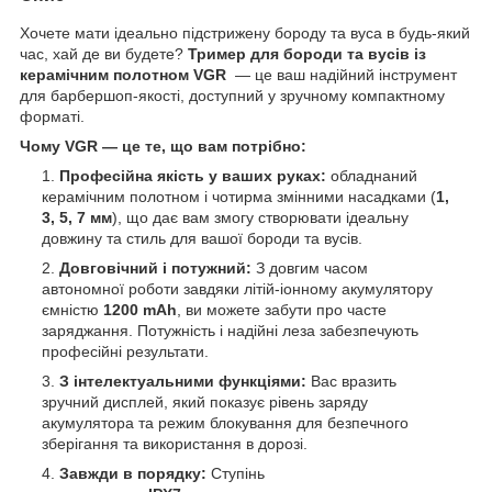
Хочете мати ідеально підстрижену бороду та вуса в будь-який
час, хай де ви будете?
Тример для бороди та вусів із
керамічним полотном VGR
— це ваш надійний інструмент
для барбершоп-якості, доступний у зручному компактному
форматі.
Чому VGR — це те, що вам потрібно:
Професійна якість у ваших руках:
обладнаний
керамічним полотном і чотирма змінними насадками (
1,
3, 5, 7 мм
), що дає вам змогу створювати ідеальну
довжину та стиль для вашої бороди та вусів.
Довговічний і потужний:
З довгим часом
автономної роботи завдяки літій-іонному акумулятору
ємністю
1200 mAh
, ви можете забути про часте
заряджання. Потужність і надійні леза забезпечують
професійні результати.
З інтелектуальними функціями:
Вас вразить
зручний дисплей, який показує рівень заряду
акумулятора та режим блокування для безпечного
зберігання та використання в дорозі.
Завжди в порядку:
Ступінь