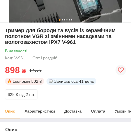
Тример для бороди та вусів із керамічним
полотном VGR зі змінними насадками та
вологозахистом IPX7 V-961
В наявності
Код: V-961
Опт і роздріб
898
₴
1 400 ₴
Економія
502 ₴
Залишилось
41 день
628 ₴
від 2 шт.
Опис
Характеристики
Доставка
Оплата
Умови п
Опис