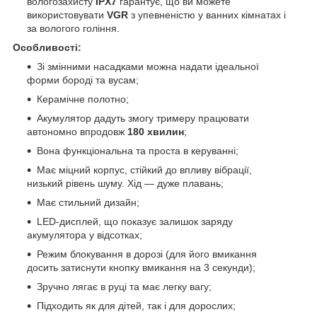
вологозахисту
IPX7
гарантує, що ви можете
використовувати
VGR
з упевненістю у ванних кімнатах і
за вологого гоління.
Особливості:
Зі змінними насадками можна надати ідеальної
форми бороді та вусам;
Керамічне полотно;
Акумулятор дадуть змогу тримеру працювати
автономно впродовж
180 хвилин
;
Вона функціональна та проста в керуванні;
Має міцний корпус, стійкий до впливу вібрації,
низький рівень шуму. Хід — дуже плавань;
Має стильний дизайн;
LED-дисплей, що показує залишок заряду
акумулятора у відсотках;
Режим блокування в дорозі (для його вмикання
досить затиснути кнопку вмикання на 3 секунди);
Зручно лягає в руці та має легку вагу;
Підходить як для дітей, так і для дорослих;