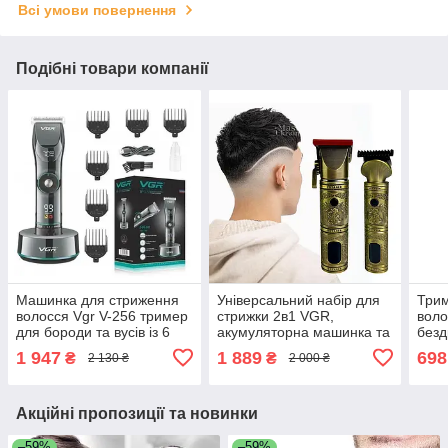
Всі умови повернення
Подібні товари компанії
Машинка для стриження
Універсальний набір для
Трим
волосся Vgr V-256 тример
стрижки 2в1 VGR,
воло
для бороди та вусів із 6
акумуляторна машинка та
безд
насадками в комплекті
триммер для волосся з
акум
1 947
1 889
698
₴
₴
2 130 ₴
2 000 ₴
LDX16C
комплектом насадок G-
наса
670
Чорн
Акційні пропозиції та новинки
–59%
–59%