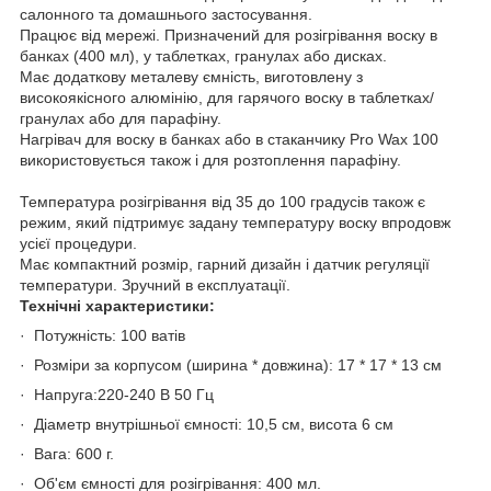
салонного та домашнього застосування.
Працює від мережі. Призначений для розігрівання воску в
банках (400 мл), у таблетках, гранулах або дисках.
Має додаткову металеву ємність, виготовлену з
високоякісного алюмінію, для гарячого воску в таблетках/
гранулах або для парафіну.
Нагрівач для воску в банках або в стаканчику Pro Wax 100
використовується також і для розтоплення парафіну.
Температура розігрівання від 35 до 100 градусів також є
режим, який підтримує задану температуру воску впродовж
усієї процедури.
Має компактний розмір, гарний дизайн і датчик регуляції
температури. Зручний в експлуатації.
Технічні характеристики:
· Потужність: 100 ватів
· Розміри за корпусом (ширина * довжина): 17 * 17 * 13 см
· Напруга:220-240 В 50 Гц
· Діаметр внутрішньої ємності: 10,5 см, висота 6 см
· Вага: 600 г.
· Об'єм ємності для розігрівання: 400 мл.