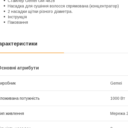
Стайлер Gemei GM-4828
Насадка для сушіння волосся спрямована (концентратор)
2 насадки щітки різного діаметра.
Інструкція
Паковання
арактеристики
Основні атрибути
иробник
Gemei
поживана потужність
1000 Вт
ип живлення
Мережа 2