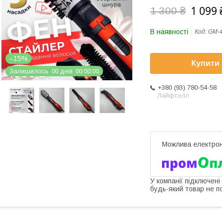
1 099 
1 300 ₴
В наявності
Код:
GM-
–15%
Купити
Залишилось
0
0
днів
0
0
0
0
0
0
+380 (93) 780-54-58
Лайфселл
У компанії підключені
будь-який товар не п