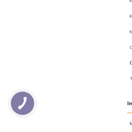
К
К
К
Т
І
Ц