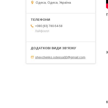
Одеса, Одеса, Україна
+380 (93) 780-54-58
Лайфселл
shevchenko.odessa92@gmail.com