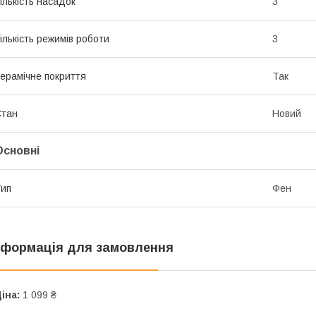
ількість насадок
3
ількість режимів роботи
3
ерамічне покриття
Так
Стан
Новий
Основні
ип
Фен
нформація для замовлення
іна:
1 099 ₴