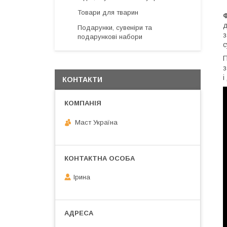
Товари для тварин
Ф
д
Подарунки, сувеніри та
з
подарункові набори
с
П
з
і
КОНТАКТИ
Маст Україна
Ірина