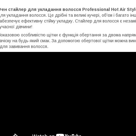
ен стайлер для укладання волосся Professional Hot Air Sty
ля укладання волосся. Це дрібні та великі кучері, об'єм і багато
абезпечує ефективну стійку укладку. Стайлер для волосся є неза
учасної дівчини!
оказовою особливістю щітки є функція обертання за двома напрям
ачіску на будь-який смак. За допомогою обертової щітки можна ви
 для завивання волосся.