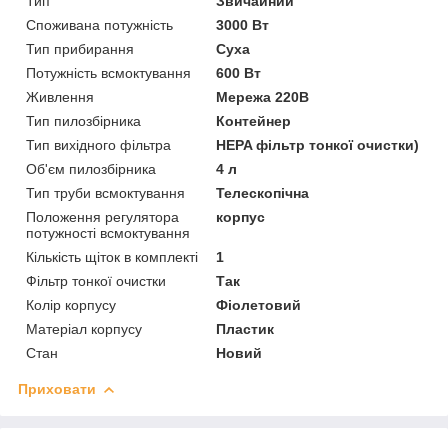
Тип
Звичайний
Споживана потужність
3000 Вт
Тип прибирання
Суха
Потужність всмоктування
600 Вт
Живлення
Мережа 220В
Тип пилозбірника
Контейнер
Тип вихідного фільтра
HEPA фільтр тонкої очистки)
Об'єм пилозбірника
4 л
Тип труби всмоктування
Телескопічна
Положення регулятора
корпус
потужності всмоктування
Кількість щіток в комплекті
1
Фільтр тонкої очистки
Так
Колір корпусу
Фіолетовий
Матеріал корпусу
Пластик
Стан
Новий
Приховати