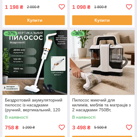
1 198
1 098
₴
₴
2 000 ₴
1 800 ₴
Купити
Купити
–37%
–36%
Бездротовий акумуляторний
Пилосос миючий для
пилосос із насадками
килимів, меблів та матраців з
(ручний, вертикальний, 120
2 насадками 750Вт,
Вт) YY-100
портативний екстрактор з
В наявності
В наявності
розпиленням води, MHC-
555-White
758
3 498
₴
₴
1 200 ₴
5 500 ₴