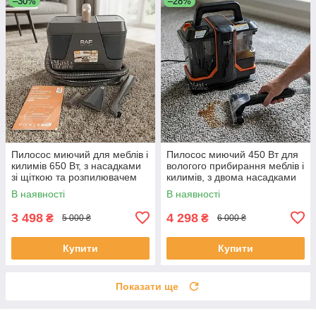
–30%
–28%
Пилосос миючий для меблів і
Пилосос миючий 450 Вт для
килимів 650 Вт, з насадками
вологого прибирання меблів і
зі щіткою та розпилювачем
килимів, з двома насадками
Чорний, R-8704-Black
та циклонною системою, R-
В наявності
В наявності
8776-Black
3 498
4 298
₴
₴
5 000 ₴
6 000 ₴
Купити
Купити
Показати ще