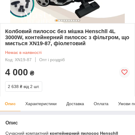
Колбовий пилосос без мішка Henschll 4L
3000W, контейнерний пилосос з фільтром, що
миється XN19-87, фіолетовий
Немає в наявності
Код: XN19-87
Опт і роздріб
4 000
₴
2 638 ₴
від 2 шт.
Опис
Характеристики
Доставка
Оплата
Умови п
Опис
Сучасний компактний
контейнерний пилосос Henschll