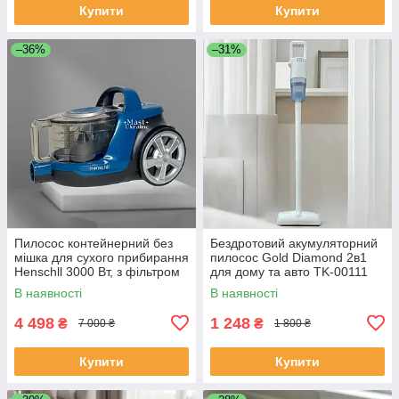
Купити
Купити
–36%
–31%
Пилосос контейнерний без
Бездротовий акумуляторний
мішка для сухого прибирання
пилосос Gold Diamond 2в1
Henschll 3000 Вт, з фільтром
для дому та авто TK-00111
HEPA та телескопічною
В наявності
В наявності
трубою, XN19-89
4 498
1 248
₴
₴
7 000 ₴
1 800 ₴
Купити
Купити