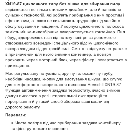
XN19-87 циклонного типу без мішка для збирання пилу
вирізняється не тільки стильним дизайном, але й наявністю
сучасних технологій, які роблять прибирання з ним простим і
ефективним, а також не викликають труднощів під час його
обслуговування й чищення. У корпусі циклонічного пилососа
замість мішка-пилозбірника використовується контейнер. Пил
і бруд відокремлюються від потоку повітря за допомогою
створюваного всередині спеціального відсіку циклонічного
вихора завдяки відцентровій силі. Сміття в підсумку потрапляє
в призначений для нього знімний контейнер, а повітря
проходить через моторний блок, через фільтр і повертається в
приміщення.
Має регульовану потужність, зручну телескопічну трубу,
необхідні насадки, кнопку для змотування шнура, що слугує
для комфортного використання пилососа Henschll XN19-87.
Функція автовимкнення завдяки термостату, вчасно вимкне
двигун пилососа в разі неправильної експлуатації та
перегрівання й у такий спосіб збереже ваші кошти від
дорогого ремонту.
Переваги:
Чисте повітря під час прибирання завдяки контейнеру
та фільтру тонкого очищення.