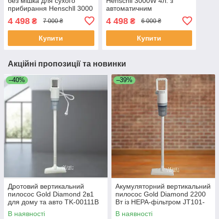
без мішка для сухого
Henschll 3000W 4л. з
прибирання Henschll 3000
автоматичним
Вт, з фільтром HEPA та
змотуванням шнура XN19-
4 498
4 498
₴
₴
7 000 ₴
6 000 ₴
телескопічною трубою,
88
XN19-89
Купити
Купити
Акційні пропозиції та новинки
–40%
–39%
Дротовий вертикальний
Акумуляторний вертикальний
пилосос Gold Diamond 2в1
пилосос Gold Diamond 2200
для дому та авто TK-00111B
Вт із HEPA-фільтром JT101-
D1
В наявності
В наявності