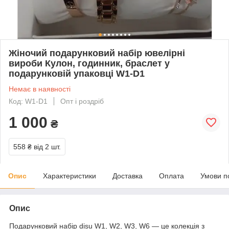
Жіночий подарунковий набір ювелірні
вироби Кулон, годинник, браслет у
подарунковій упаковці W1-D1
Немає в наявності
Код: W1-D1
Опт і роздріб
1 000
₴
558 ₴
від 2 шт.
Опис
Характеристики
Доставка
Оплата
Умови п
Опис
Подарунковий набір disu W1, W2, W3, W6 — це колекція з