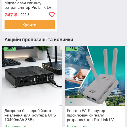
підсилювач сигналу
ретранслятор Pix-Link LV -
WR09Q
747
₴
999 ₴
Купити
Акційні пропозиції та новинки
–35%
–25%
Джерело безперебійного
Репітер Wi-Fi роутер
живлення для роутера UPS
підсилювач сигналу
10400mAh 36Вт,
ретранслятор Pix-Link LV -
безперебійник ДБЖ 5V 9V
WR09Q
В наявності
В наявності