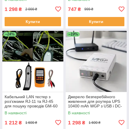
12V для мережевого
обладнання, NET-36-Black
1 298
747
₴
₴
2 000 ₴
999 ₴
Купити
Купити
–24%
–19%
Кабельний LAN тестер з
Джерело безперебійного
роз'ємами RJ-11 та RJ-45
живлення для роутера UPS
для пошуку проводів GM-60
10400 mAh WGP з USB і DC-
виходами 5V 9V 12V,
В наявності
В наявності
безперебійник міні ДБЖ,
WGP-104-White
1 212
1 298
₴
₴
1 600 ₴
1 600 ₴