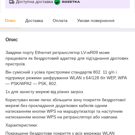
Доступна доставка
Опис
Доставка
Оплата
Умови повернення
Опис
Завдяки порту Ethernet ретранслятор LV-wR09 може
працювати як бездротовий адаптер для під'єднання дротових
пристроїв.
Він сумісний з усіма пристроями стандартів 802. 11 g/n і
підтримує режими шифрування WLAN з 64/128 біт WEP, WPA
— PSK/WPA2 — PSK, 802.
1x для захисту мережі від різних загроз.
Користувач може легко збільшити зону покриття бездротової
мережі без прокладання додаткових кабелів одним
натисканням кнопки WPS на маршрутизаторі та наступним
натисканням кнопки WPS на ретрансляторі або навпаки.
Характеристики:
Покращене бездротове покриття у всіх мережах WLAN