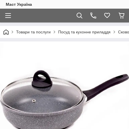
Маст Україна
Товари та послуги
Посуд та кухонне приладдя
Сково