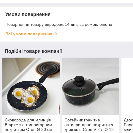
Умови повернення
Повернення товару впродовж 14 днів за домовленістю
Всі умови повернення
Подібні товари компанії
Сковорода для млинців
Сотейник гранітне
Двос
Empire з антипригарним
антипригарне покриття з
Panc
покриттям Cтон Ø 20 см
кришкою Стон V 2 л Ø 18
млин