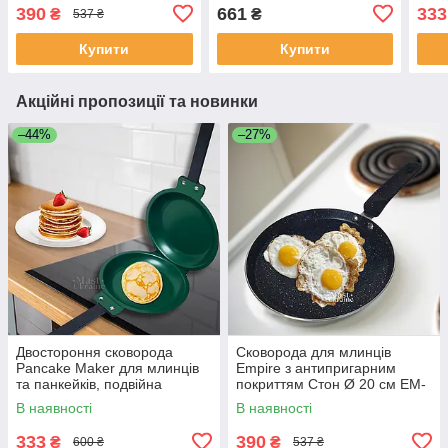
EM-7564
см ( шт.)
подв
390
661
333
₴
₴
537 ₴
2-Gr
Купити
Купити
Акційні пропозиції та новинки
–44%
–27%
Двостороння сковорода
Сковорода для млинців
Pancake Maker для млинців
Empire з антипригарним
та панкейків, подвійна
покриттям Cтон Ø 20 см EM-
сковорода PCM-2-
7564
В наявності
В наявності
Green/Black
333
390
₴
₴
600 ₴
537 ₴