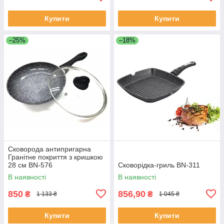
Купити
Купити
–25%
–18%
Сковорода антипригарна
Гранітне покриття з кришкою
28 см BN-576
Сковорідка-гриль BN-311
В наявності
В наявності
850
856,90
₴
₴
1 133 ₴
1 045 ₴
Купити
Купити