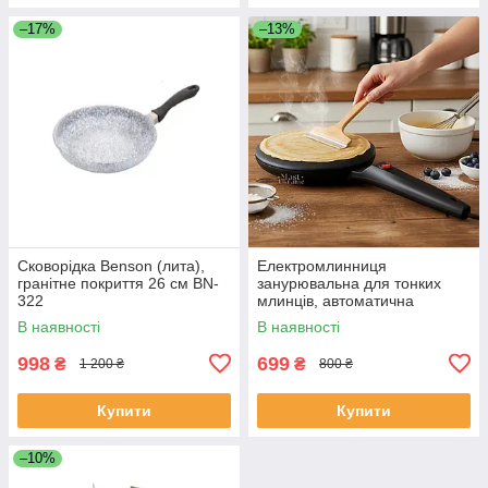
–17%
–13%
Сковорідка Benson (лита),
Електромлинниця
гранітне покриття 26 см BN-
занурювальна для тонких
322
млинців, автоматична
млинниця з антипригарним
В наявності
В наявності
покриттям, тарілка + вінчик,
LY-456-Black
998
699
₴
₴
1 200 ₴
800 ₴
Купити
Купити
–10%