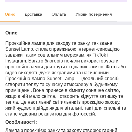
Опис
Доставка
Оплата
Умови повернення
Опис
Проєкційна лампа для заходу та ранку, так звана
Sunset Lamp, стала справжньою інтернет-сенсацією
завдяки таким соціальним мережам, як TikTok і
Instagram. Багато блогерів почали використовувати
проєкційні лампи для крутих і цікавих знімків. Фото або
відео виходять дуже яскравими та насиченими.
Проєкційна лампа Sunset Lamp — ідеальний спосіб
створити теплу та сучасну атмосферу в будь-якому
приміщенні. Вона принесе в кімнату сонячне світло,
якщо в ній мало світла, і створить відчуття затишку та
тепла. Це настільний світильник із проєкцією заходу,
який чудово підійде як для вітальні, так і для спальні та
стане чудовим реквізитом для фотосесій.
Особливості:
Лампа з проєкцією ранку та заходу створює гарний