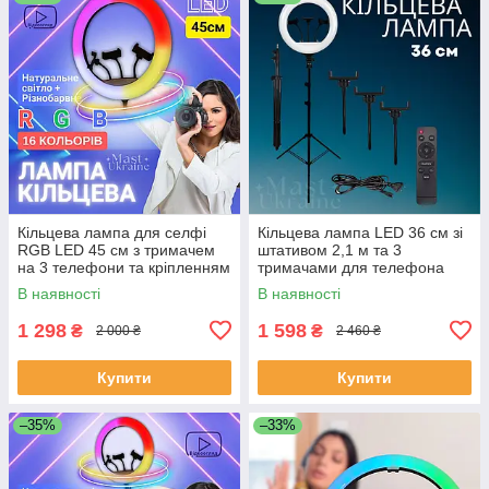
Кільцева лампа для селфі
Кільцева лампа LED 36 см зі
RGB LED 45 см з тримачем
штативом 2,1 м та 3
на 3 телефони та кріпленням
тримачами для телефона
під штатив, 16 кольорів, MJ-
Soft Ring, HG-14A
В наявності
В наявності
45
1 298
1 598
₴
₴
2 000 ₴
2 460 ₴
Купити
Купити
–35%
–33%