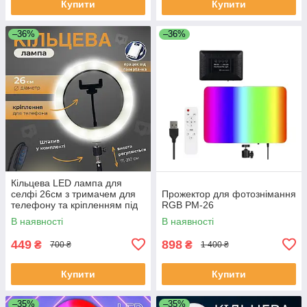
Купити
Купити
–36%
–36%
Кільцева LED лампа для
селфі 26см з тримачем для
Прожектор для фотознімання
телефону та кріпленням під
RGB PM-26
штатив Ring Fill Light -QX-
В наявності
В наявності
260.
449
898
₴
₴
700 ₴
1 400 ₴
Купити
Купити
–35%
–35%