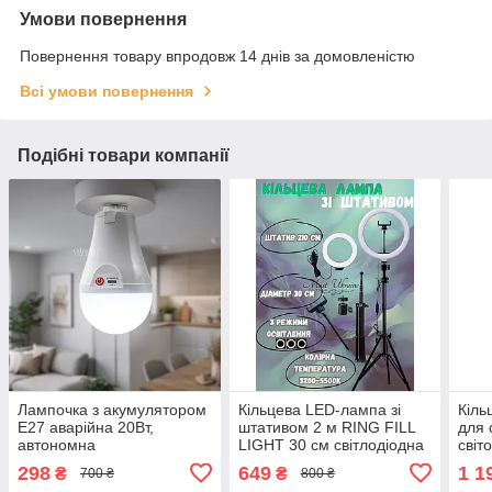
Умови повернення
Повернення товару впродовж 14 днів за домовленістю
Всі умови повернення
Подібні товари компанії
Лампочка з акумулятором
Кільцева LED-лампа зі
Кіль
E27 аварійна 20Вт,
штативом 2 м RING FILL
для 
автономна
LIGHT 30 см світлодіодна
світ
енергозберігаюча LED-
від USB селфі кільце —
для 
298
649
1 1
₴
₴
700 ₴
800 ₴
лампочка з гачком,
QX-300T
кріп