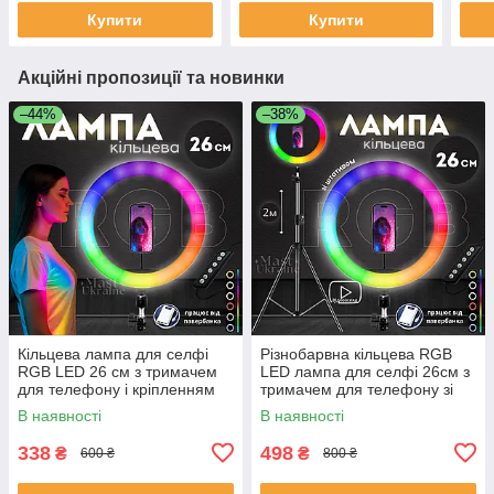
холодне біле світло, SS-
24
Купити
Купити
6920
Акційні пропозиції та новинки
–44%
–38%
Кільцева лампа для селфі
Різнобарвна кільцева RGB
RGB LED 26 см з тримачем
LED лампа для селфі 26см з
для телефону і кріпленням
тримачем для телефону зі
під штатив, MJ26
штативом, MJ26T
В наявності
В наявності
338
498
₴
₴
600 ₴
800 ₴