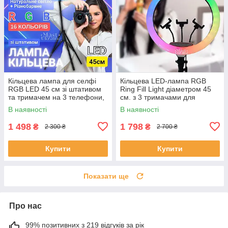
Кільцева лампа для селфі
Кільцева LED-лампа RGB
RGB LED 45 см зі штативом
Ring Fill Light діаметром 45
та тримачем на 3 телефони,
см. з 3 тримачами для
16 кольорів, MJ-45T
телефону VEN-149
В наявності
В наявності
1 498
1 798
₴
₴
2 300 ₴
2 700 ₴
Купити
Купити
Показати ще
Про нас
99% позитивних з 219 відгуків за рік