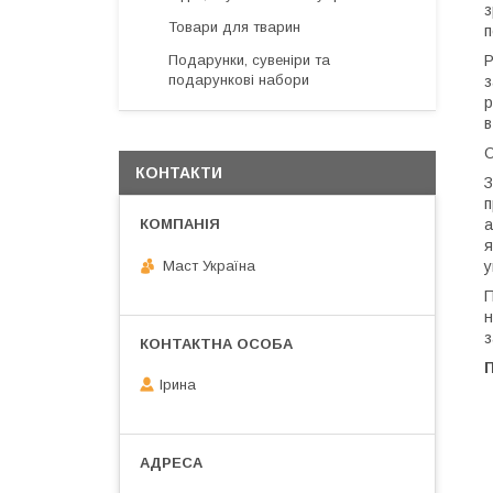
з
Товари для тварин
п
Подарунки, сувеніри та
Р
подарункові набори
з
р
в
О
КОНТАКТИ
З
п
а
я
Маст Україна
у
П
н
з
Ірина