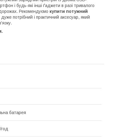
тфон і будь-які інші ґаджети в разі тривалого
подорожах. Рекомендуємо
купити потужний
дуже потрібний і практичний аксесуар, який
'язку.
м.
льна батарея
/год