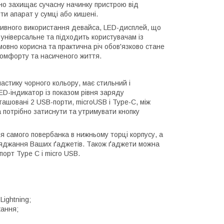
но захищає сучасну начинку пристрою від
ти апарат у сумці або кишені.
тивного використання девайса, LED-дисплей, що
універсальне та підходить користувачам із
мовно корисна та практична річ обов'язково стане
 комфорту та насиченого життя.
астику чорного кольору, має стильний і
ED-індикатор із показом рівня заряду
ашовані 2 USB-порти, microUSB і Type-C, між
 потрібно затиснути та утримувати кнопку
 самого повербанка в нижньому торці корпусу, а
заряджання Ваших ґаджетів. Також ґаджети можна
орт Type C і micro USB.
ightning;
жання;