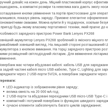
ручний девайс на кожен день. Міцний пластиковий корпус ефектив
ошкоджень, а компактні розміри та невелика вага дають змогу носи
озташування кнопки увімкнення та портів пристосоване для опера
алишився, показує рівень заряду. Приємне елегантне оформлення 
ізноманітними смаками. Можна купити й у подарунок, оскільки безу
 пригоді будь-якому власнику портативної техніки, який прагне до
собливості зарядного пристрою Power Bank Lenyes PX268
овнішній акумулятор Lenyes PX268 зроблений із якісного міцного пл
ривабливий зовнішній вигляд. На лицьовій стороні розташований L
кумулятора з кнопкою вмикання. На торці зарядного пристрою розт
кими розміщений світлодіодний ліхтарик. Для ввімкнення ліхтарика
вімкнення.
овербанк має чотири вбудовані кабелі: кабель USB для заряджання
а задній частині кабелі micro USB-кабелю, Type C, Lighting для 
аряджати через 2 USB-порти 5V/2A, а повербанк заряджати через п
Переваги:
LED-індикатор із зображенням рівня заряду;
велика ємність на 20 000 мА·год;
2 USB-порти та вбудовані перехідники USB micro-USB Type-C і L
компактний і потужний повербанк із функцією швидкого заряд
сучасні елементи забезпечують багато циклів заряджання;