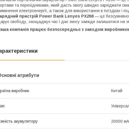
ортами та перехідниками, який дасть змогу швидко заряджати смар
имкнення електроенергії, а також для використання в поїздках і 
зарядний пристрій Power Bank Lenyes PX268
— це безсумнівно 
арує свободу, заощаджує час і дає змогу завжди залишатися на зв
Наша компанія працює безпосередньо з заводом виробнико
арактеристики
Основні атрибути
раїна виробник
Китай
ип
Універса
мність акумулятору
20000 мА