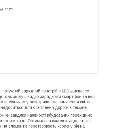
од:
3279
і потужний зарядний пристрій з LED-дисплеєм,
 що дає змогу швидко заряджати смартфон та інші
м помічником у разі тривалого вимкнення світла,
 знадобиться для освітлення дороги в темряві.
ехніки завдяки наявності вбудованих перехідних
ні книги та ін. Оптимальна комплектація літієво-
ення елементів перетворюють корисну річ на