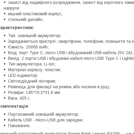
захист від надмірного розряджання, захист від короткого зами
напруги;
міцний пластиковий корпус;
стильний дизайн.
Характеристики:
Тип: зовнішній акумулятор;
Заряджаються пристрої: смартфони, телефони, планшети та і
Ємність: 20000 mAh;
Вхід: порт Type C, micro USB і вбудований USB-кабель (5V 2A);
Вихід: 2 порти USB і вбудовані кабелі micro-USB Type C і Lightin
Тип акумулятора: Li-Ion;
Матеріал корпусу: пластик;
LED-індикатор;
Світлодіодний ліхтарик;
Ремінець для фіксації на ремінь або носіння в руці;
Розміри: 145*70,5*31,6 мм;
Вага: 425 г.
Комплектація
Портативний зовнішній акумулятор;
Кабель USB - micro-USB для зарядки;
Паковання.
овнішній портативний акумулятор Power Bank Lenyes PX268 — це 