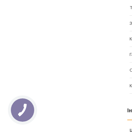
Т
З
К
Г
К
І
Ц