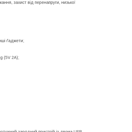
кання, захист від перенапруги, низької
нші ґаджети;
g (5V 2A);
потужний зарядний пристрій із двома USB-