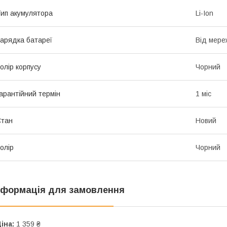
ип акумулятора
Li-Ion
арядка батареї
Від мере
олір корпусу
Чорний
арантійний термін
1 міс
Стан
Новий
олір
Чорний
нформація для замовлення
іна:
1 359 ₴