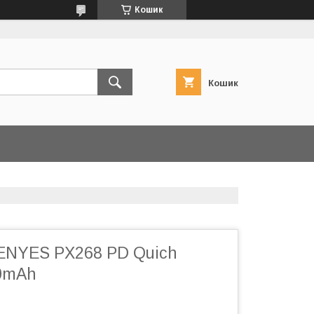
Кошик
Кошик
ENYES PX268 PD Quich
0mAh