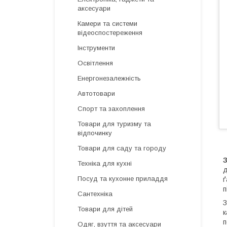
аксесуари
Камери та системи
відеоспостереження
Інструменти
Освітлення
Енергонезалежність
Автотовари
Спорт та захоплення
Товари для туризму та
відпочинку
Товари для саду та городу
Техніка для кухні
д
Посуд та кухонне приладдя
ґ
п
Сантехніка
З
Товари для дітей
к
п
Одяг, взуття та аксесуари