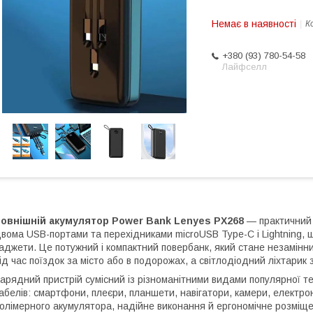
Немає в наявності
К
+380 (93) 780-54-58
Лайфселл
Зовнішній акумулятор Power Bank Lenyes PX268
— практичний 
вома USB-портами та перехідниками microUSB Type-C і Lightning,
аджети. Це потужний і компактний повербанк, який стане незамінни
ід час поїздок за місто або в подорожах, а світлодіодний ліхтарик
арядний пристрій сумісний із різноманітними видами популярної т
абелів: смартфони, плеєри, планшети, навігатори, камери, електрон
олімерного акумулятора, надійне виконання й ергономічне розміщ