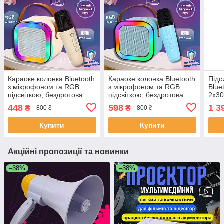
Караоке колонка Bluetooth
Караоке колонка Bluetooth
Підс
з мікрофоном та RGB
з мікрофоном та RGB
Blue
підсвіткою, бездротова
підсвіткою, бездротова
2x30
міні акустика з USB, TF,
міні акустика з USB, TF,
стер
448
598
1 3
₴
₴
800 ₴
800 ₴
AUX Бежева, K12-Beige
AUX Блакитна, K12-Blue
коло
688
Купити
Купити
Акційні пропозиції та новинки
–38%
–38%