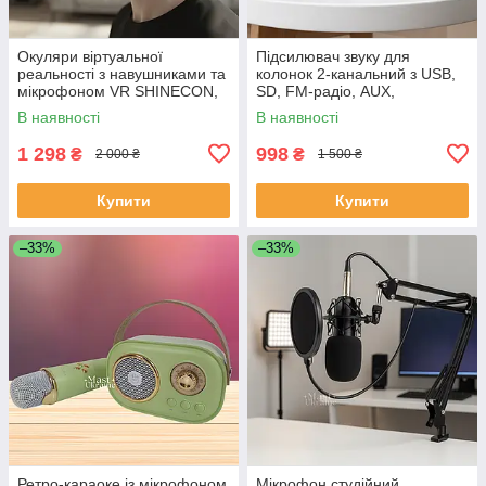
Окуляри віртуальної
Підсилювач звуку для
реальності з навушниками та
колонок 2-канальний з USB,
мікрофоном VR SHINECON,
SD, FM-радіо, AUX,
для ігор та відео 360°, JBV-
портативний
В наявності
В наявності
12-Black
стереопідсилювач для
акустики, BM-699BT
1 298
998
₴
₴
2 000 ₴
1 500 ₴
Купити
Купити
–33%
–33%
Ретро-караоке із мікрофоном
Мікрофон студійний