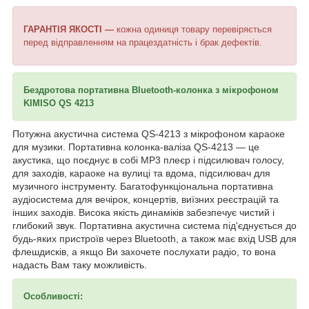
ГАРАНТІЯ ЯКОСТІ —
кожна одиниця товару перевіряється
перед відправленням на працездатність і брак дефектів.
Бездротова портативна Bluetooth-колонка з мікрофоном
KIMISO QS 4213
Потужна акустична система QS-4213 з мікрофоном караоке
для музики. Портативна колонка-валіза QS-4213 — це
акустика, що поєднує в собі MP3 плеєр і підсилювач голосу,
для заходів, караоке на вулиці та вдома, підсилювач для
музичного інструменту. Багатофункціональна портативна
аудіосистема для вечірок, концертів, виїзних реєстрацій та
інших заходів. Висока якість динаміків забезпечує чистий і
глибокий звук. Портативна акустична система під'єднується до
будь-яких пристроїв через Bluetooth, а також має вхід USB для
флешдисків, а якщо Ви захочете послухати радіо, то вона
надасть Вам таку можливість.
Особливості: