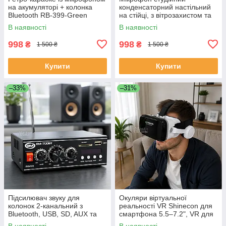
на акумуляторі + колонка
конденсаторний настільний
Bluetooth RB-399-Green
на стійці, з вітрозахистом та
поп-фільтром для запису
В наявності
В наявності
голосу, M-800U
998
998
₴
₴
1 500 ₴
1 500 ₴
Купити
Купити
–33%
–31%
Підсилювач звуку для
Окуляри віртуальної
колонок 2-канальний з
реальності VR Shinecon для
Bluetooth, USB, SD, AUX та
смартфона 5.5–7.2", VR для
FM-радіо, портативний
ігор і відео з навушниками,
В наявності
В наявності