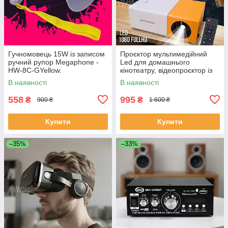
Гучномовець 15W із записом
Проєктор мультимедійний
ручний рупор Megaphone -
Led для домашнього
HW-8C-GYellow.
кінотеатру, відеопроєктор із
динаміком і пультом, YG-300-
В наявності
В наявності
WYellow
558
995
₴
₴
900 ₴
1 600 ₴
Купити
Купити
–35%
–33%