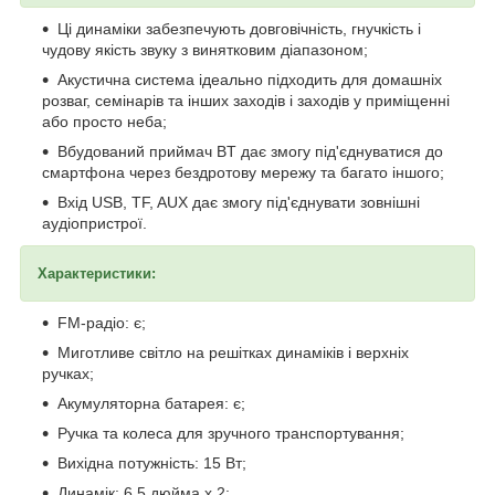
Ці динаміки забезпечують довговічність, гнучкість і
чудову якість звуку з винятковим діапазоном;
Акустична система ідеально підходить для домашніх
розваг, семінарів та інших заходів і заходів у приміщенні
або просто неба;
Вбудований приймач BT дає змогу під'єднуватися до
смартфона через бездротову мережу та багато іншого;
Вхід USB, TF, AUX дає змогу під'єднувати зовнішні
аудіопристрої.
Характеристики:
FM-радіо: є;
Миготливе світло на решітках динаміків і верхніх
ручках;
Акумуляторна батарея: є;
Ручка та колеса для зручного транспортування;
Вихідна потужність: 15 Вт;
Динамік: 6.5 дюйма x 2;