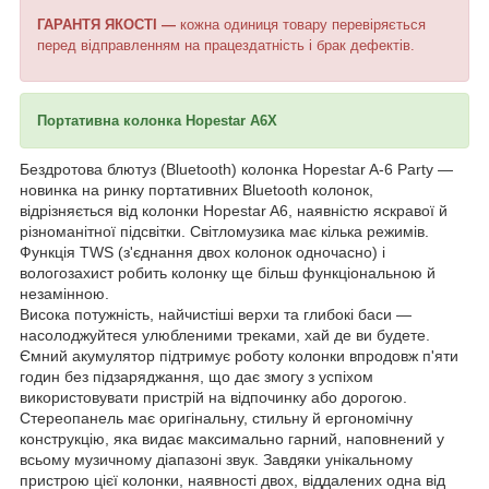
ГАРАНТЯ ЯКОСТІ —
кожна одиниця товару перевіряється
перед відправленням на працездатність і брак дефектів.
Портативна колонка Hopestar A6X
Бездротова блютуз (Bluetooth) колонка Hopestar A-6 Party —
новинка на ринку портативних Bluetooth колонок,
відрізняється від колонки Hopestar A6, наявністю яскравої й
різноманітної підсвітки. Світломузика має кілька режимів.
Функція TWS (з'єднання двох колонок одночасно) і
вологозахист робить колонку ще більш функціональною й
незамінною.
Висока потужність, найчистіші верхи та глибокі баси —
насолоджуйтеся улюбленими треками, хай де ви будете.
Ємний акумулятор підтримує роботу колонки впродовж п'яти
годин без підзаряджання, що дає змогу з успіхом
використовувати пристрій на відпочинку або дорогою.
Стереопанель має оригінальну, стильну й ергономічну
конструкцію, яка видає максимально гарний, наповнений у
всьому музичному діапазоні звук. Завдяки унікальному
пристрою цієї колонки, наявності двох, віддалених одна від