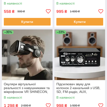
динаміком і пультом, YG-300-
В наявності
В наявності
WYellow
558
995
₴
₴
900 ₴
1 600 ₴
Купити
Купити
–35%
–33%
Окуляри віртуальної
Підсилювач звуку для
реальності з навушниками та
колонок 2-канальний з USB,
мікрофоном VR SHINECON,
SD, FM-радіо, AUX,
для ігор та відео 360°, JBV-
портативний
В наявності
В наявності
12-Black
стереопідсилювач для
акустики, BM-699BT
1 298
998
₴
₴
2 000 ₴
1 500 ₴