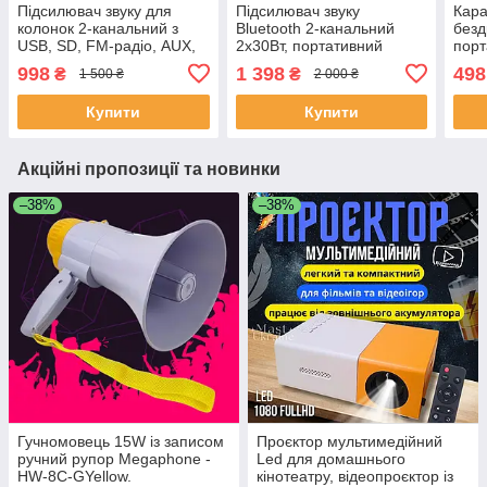
Підсилювач звуку для
Підсилювач звуку
Кара
колонок 2-канальний з
Bluetooth 2-канальний
безд
USB, SD, FM-радіо, AUX,
2x30Вт, портативний
порт
портативний
стереопідсилювач для
акус
998
1 398
498
₴
₴
1 500 ₴
2 000 ₴
стереопідсилювач для
колонок з пультом, AK-
та R
акустики, BM-699BT
688-BT
2024
Купити
Купити
Акційні пропозиції та новинки
–38%
–38%
Гучномовець 15W із записом
Проєктор мультимедійний
ручний рупор Megaphone -
Led для домашнього
HW-8C-GYellow.
кінотеатру, відеопроєктор із