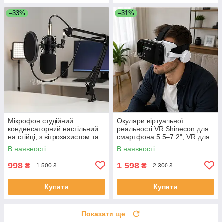
–33%
–31%
Мікрофон студійний
Окуляри віртуальної
конденсаторний настільний
реальності VR Shinecon для
на стійці, з вітрозахистом та
смартфона 5.5–7.2", VR для
поп-фільтром для запису
ігор і відео з навушниками,
В наявності
В наявності
голосу, M-800U
JBV-15-White
998
1 598
₴
₴
1 500 ₴
2 300 ₴
Купити
Купити
Показати ще