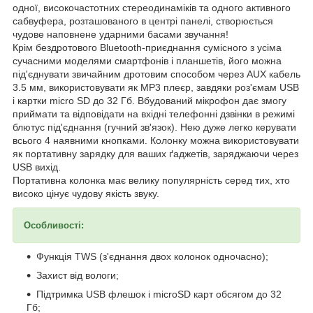
одної, високочастотних стереодинаміків та одного активного
сабвуфера, розташованого в центрі панелі, створюється
чудове наповнене ударними басами звучання!
Крім бездротового Bluetooth-приєднання сумісного з усіма
сучасними моделями смартфонів і планшетів, його можна
під'єднувати звичайним дротовим способом через AUX кабель
3.5 мм, використовувати як MP3 плеєр, завдяки роз'ємам USB
і картки micro SD до 32 Гб. Вбудований мікрофон дає змогу
приймати та відповідати на вхідні телефонні дзвінки в режимі
блютус під'єднання (гучний зв'язок). Нею дуже легко керувати
всього 4 наявними кнопками. Колонку можна використовувати
як портативну зарядку для ваших ґаджетів, заряджаючи через
USB вихід.
Портативна колонка має велику популярність серед тих, хто
високо цінує чудову якість звуку.
Особливості:
Функція TWS (з'єднання двох колонок одночасно);
Захист від вологи;
Підтримка USB флешок і microSD карт обсягом до 32
Гб;