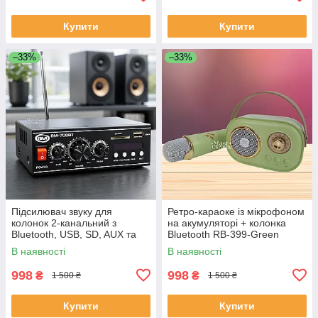
Купити
Купити
–33%
–33%
Підсилювач звуку для
Ретро-караоке із мікрофоном
колонок 2-канальний з
на акумуляторі + колонка
Bluetooth, USB, SD, AUX та
Bluetooth RB-399-Green
FM-радіо, портативний
В наявності
В наявності
стереопідсилювач для
акустики, BM-700B
998
998
₴
₴
1 500 ₴
1 500 ₴
Купити
Купити