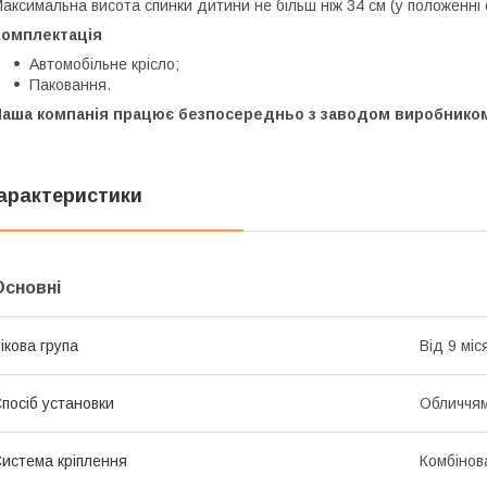
аксимальна висота спинки дитини не більш ніж 34 см (у положенні 
Комплектація
Автомобільне крісло;
Паковання.
Наша компанія працює безпосередньо з заводом виробнико
арактеристики
Основні
ікова група
Від 9 міс
посіб установки
Обличчя
истема кріплення
Комбінов