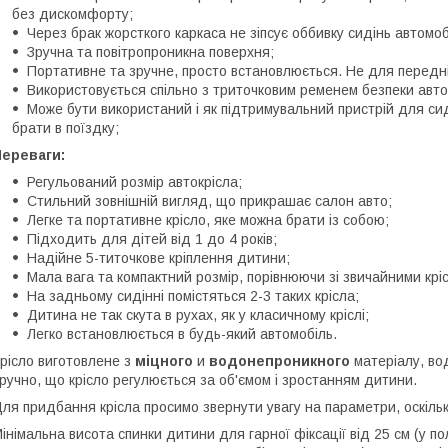
без дискомфорту;
Через брак жорсткого каркаса не зіпсує оббивку сидінь автомоб
Зручна та повітропроникна поверхня;
Портативне та зручне, просто встановлюється. Не для передні
Використовується спільно з триточковим ременем безпеки авто
Може бути використаний і як підтримувальний пристрій для си
брати в поїздку;
Переваги:
Регульований розмір автокрісла;
Стильний зовнішній вигляд, що прикрашає салон авто;
Легке та портативне крісло, яке можна брати із собою;
Підходить для дітей від 1 до 4 років;
Надійне 5-титочкове кріплення дитини;
Мала вага та компактний розмір, порівнюючи зі звичайними крі
На задньому сидінні помістяться 2-3 таких крісла;
Дитина не так скута в рухах, як у класичному кріслі;
Легко встановлюється в будь-який автомобіль.
рісло виготовлене з
міцного
и
водонепроникного
матеріалу, во
ручно, що крісло регулюється за об'ємом і зростанням дитини.
ля придбання крісла просимо звернути увагу на параметри, оскіль
інімальна висота спинки дитини для гарної фіксації від 25 см (у п