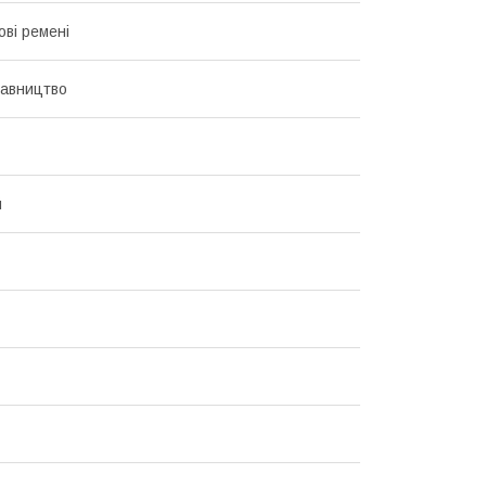
ові ремені
авництво
й