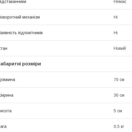
ідстаканники
Немає
оворотний механізм
Ні
аявність підлокітників
Ні
Стан
Новий
Габаритні розміри
Довжина
70 см
Ширина
30 см
исота
5 см
ага
0.5 кг