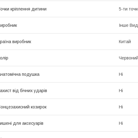
очки кріплення дитини
5-ти точк
иробник
Інше Вид
раїна виробник
Китай
олір
Червони
натомічна подушка
Ні
ахист від бічних ударів
Ні
онцезахисний козирок
Ні
ишені для аксесуарів
Ні