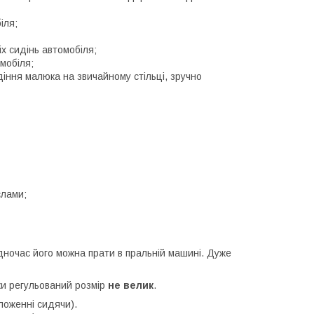
іля;
х сидінь автомобіля;
мобіля;
діння малюка на звичайному стільці, зручно
слами;
дночас його можна прати в пральній машині. Дуже
ки регульований розмір
не велик
.
оложенні сидячи).