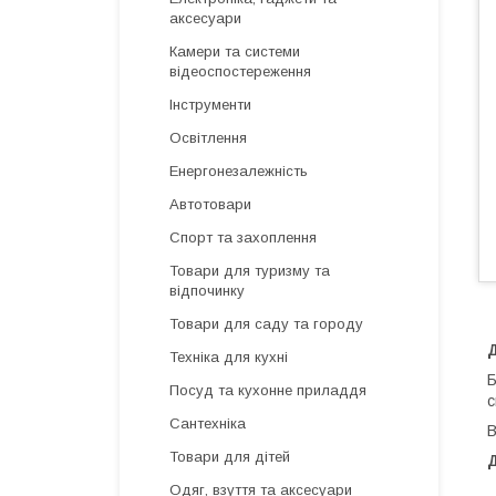
аксесуари
Камери та системи
відеоспостереження
Інструменти
Освітлення
Енергонезалежність
Автотовари
Спорт та захоплення
Товари для туризму та
відпочинку
Товари для саду та городу
Техніка для кухні
Б
Посуд та кухонне приладдя
с
Сантехніка
В
Товари для дітей
Д
Одяг, взуття та аксесуари