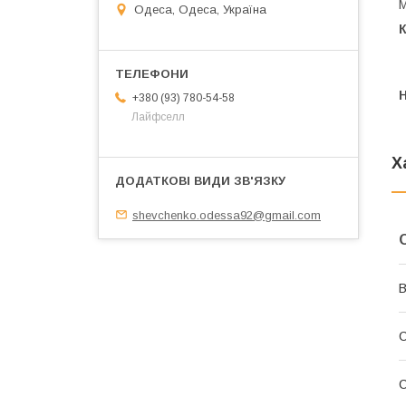
М
Одеса, Одеса, Україна
+380 (93) 780-54-58
Лайфселл
Х
shevchenko.odessa92@gmail.com
В
С
С