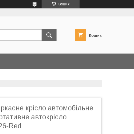
Кошик
Кошик
ркасне крісло автомобільне
ортативне автокрісло
26-Red