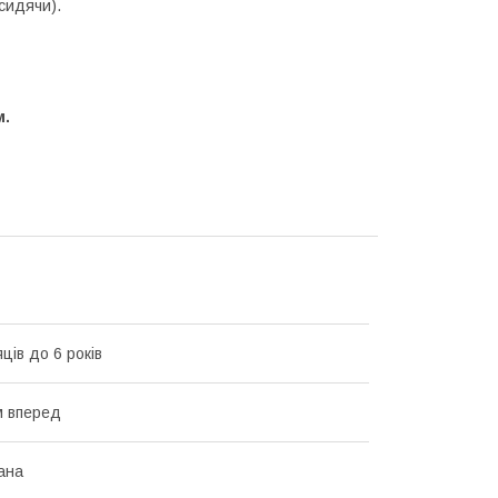
сидячи).
м.
яців до 6 років
м вперед
ана