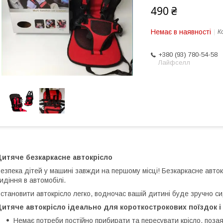
490 ₴
Немає в наявності
К
+380 (93) 780-54-58
Лайфселл
Дитяче безкаркасне автокрісло
езпека дітей у машині завжди на першому місці! Безкаркасне авт
идіння в автомобілі.
становити автокрісло легко, водночас вашій дитині буде зручно сиді
итяче автокрісло ідеально для короткострокових поїздок і
Немає потреби постійно прибирати та пересувати крісло, позая