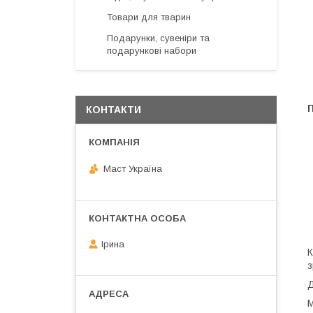
Товари для тварин
Подарунки, сувеніри та
подарункові набори
КОНТАКТИ
Маст Україна
Ірина
К
з
Д
М