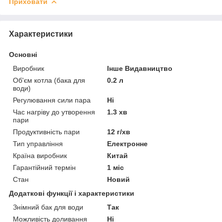
Приховати
Характеристики
Основні
Виробник
Інше Видавництво
Об'єм котла (бака для
0.2 л
води)
Регулювання сили пара
Ні
Час нагріву до утворення
1.3 хв
пари
Продуктивність пари
12 г/хв
Тип управління
Електронне
Країна виробник
Китай
Гарантійний термін
1 міс
Стан
Новий
Додаткові функції і характеристики
Знімний бак для води
Так
Можливість доливання
Ні