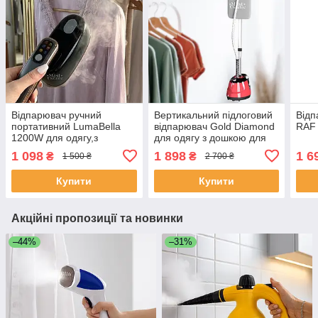
Відпарювач ручний
Вертикальний підлоговий
Відп
портативний LumaBella
відпарювач Gold Diamond
RAF
1200W для одягу,з
для одягу з дошкою для
функцією очищення та 5
прасування TK-00089
1 098
1 898
1 6
₴
₴
1 500 ₴
2 700 ₴
режимами подачі пари
Чорно-золотий, LB-62029
Купити
Купити
Акційні пропозиції та новинки
–44%
–31%