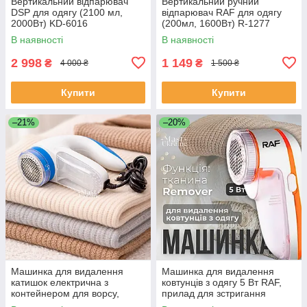
Вертикальний відпарювач
Вертикальний ручний
DSP для одягу (2100 мл,
відпарювач RAF для одягу
2000Вт) KD-6016
(200мл, 1600Вт) R-1277
В наявності
В наявності
2 998
1 149
₴
₴
4 000 ₴
1 500 ₴
Купити
Купити
–21%
–20%
Машинка для видалення
Машинка для видалення
катишок електрична з
ковтунців з одягу 5 Вт RAF,
контейнером для ворсу,
прилад для зстригання
живлення від мережі Біла,
ковтунців R-450