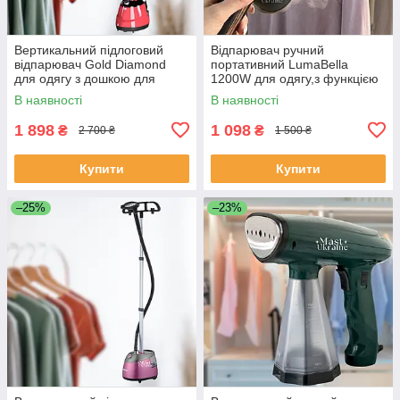
Вертикальний підлоговий
Відпарювач ручний
відпарювач Gold Diamond
портативний LumaBella
для одягу з дошкою для
1200W для одягу,з функцією
прасування TK-00089
очищення та 5 режимами
В наявності
В наявності
подачі пари Чорно-золотий,
LB-62029
1 898
1 098
₴
₴
2 700 ₴
1 500 ₴
Купити
Купити
–25%
–23%