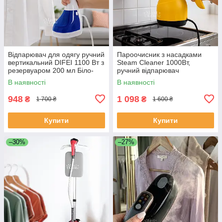
Відпарювач для одягу ручний
Пароочисник з насадками
вертикальний DIFEI 1100 Вт з
Steam Cleaner 1000Вт,
резервуаром 200 мл Біло-
ручний відпарювач
синій, VT-70
парогенератор для
В наявності
В наявності
прибирання Жовтий, DF-
A001
948
1 098
₴
₴
1 700 ₴
1 600 ₴
Купити
Купити
–30%
–27%