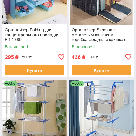
Органайзер Folding для
Органайзер Stenson із
концентрального приладдя
металевим каркасом,
FB-1990
коробка складна з кришкою
50х40х32см Синій TD-00560
В наявності
В наявності
295
426
₴
₴
500 ₴
700 ₴
Купити
Купити
–38%
–38%