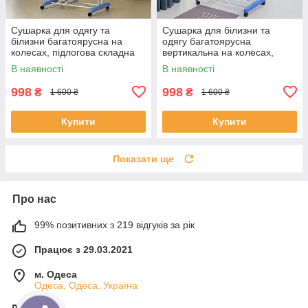
Сушарка для одягу та
Сушарка для білизни та
білизни багатоярусна на
одягу багатоярусна
колесах, підлогова складна
вертикальна на колесах,
компактна стійка для сушіння
підлогова складна сушарка-
В наявності
В наявності
речей, MD-971
стійка, SH-1000
998
998
₴
₴
1 600 ₴
1 600 ₴
Купити
Купити
Показати ще
Про нас
99% позитивних з 219 відгуків за рік
Працює з 29.03.2021
м. Одеса
Одеса, Одеса, Україна