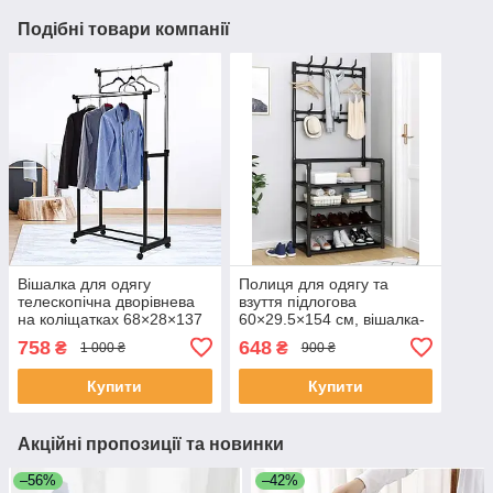
Подібні товари компанії
Вішалка для одягу
Полиця для одягу та
телескопічна дворівнева
взуття підлогова
на коліщатках 68×28×137
60×29.5×154 см, вішалка-
см, підлогова пересувна
стійка з полицями та
758
648
₴
₴
1 000 ₴
900 ₴
вішалка-стійка, DP-15
гачками для зберігання
речей Чорна, RD-7
Купити
Купити
Акційні пропозиції та новинки
–56%
–42%