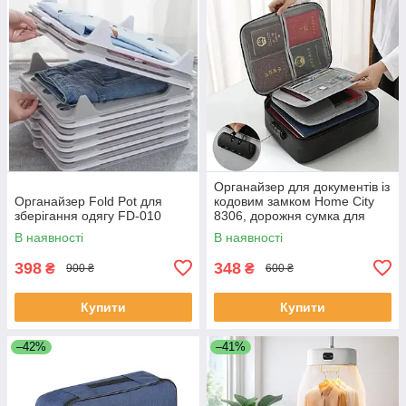
Органайзер для документів із
Органайзер Fold Pot для
кодовим замком Home City
зберігання одягу FD-010
8306, дорожня сумка для
документів, HC-8306-Black
В наявності
В наявності
398
348
₴
₴
900 ₴
600 ₴
Купити
Купити
–42%
–41%