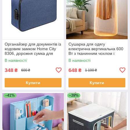
Органайзер для документів із
Сушарка для одягу
кодовим замком Home City
електрична вертикальна 600
8306, дорожня сумка для
Вт з тканинним чохлом і
документів, HC-8306-Blue
таймером, портативна
В наявності
В наявності
електросушарка для білизни,
GRE-652
348
648
₴
₴
600 ₴
1 100 ₴
Купити
Купити
–41%
–39%