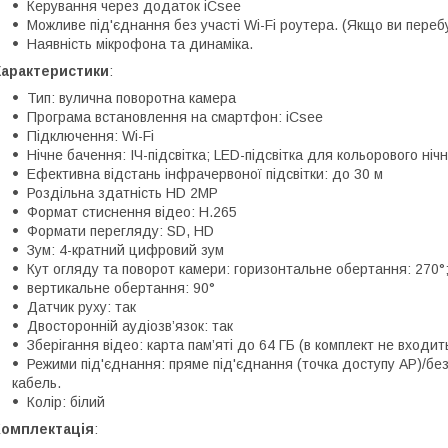
Керування через додаток iCsee
Можливе під'єднання без участі Wi-Fi роутера. (Якщо ви перебу
Наявність мікрофона та динаміка.
Характеристики
:
Тип: вулична поворотна камера
Програма встановлення на смартфон: iCsee
Підключення: Wi-Fi
Нічне бачення: ІЧ-підсвітка; LED-підсвітка для кольорового ніч
Ефективна відстань інфрачервоної підсвітки: до 30 м
Роздільна здатність HD 2MP
Формат стиснення відео: H.265
Формати перегляду: SD, HD
Зум: 4-кратний цифровий зум
Кут огляду та поворот камери: горизонтальне обертання: 270°
вертикальне обертання: 90°
Датчик руху: так
Двосторонній аудіозв’язок: так
Зберігання відео: карта пам’яті до 64 ГБ (в комплект не входит
Режими під'єднання: пряме під'єднання (точка доступу AP)/бе
кабель.
Колір: білий
Комплектація
: