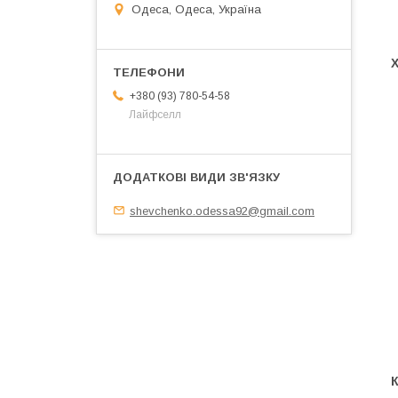
Одеса, Одеса, Україна
+380 (93) 780-54-58
Лайфселл
shevchenko.odessa92@gmail.com