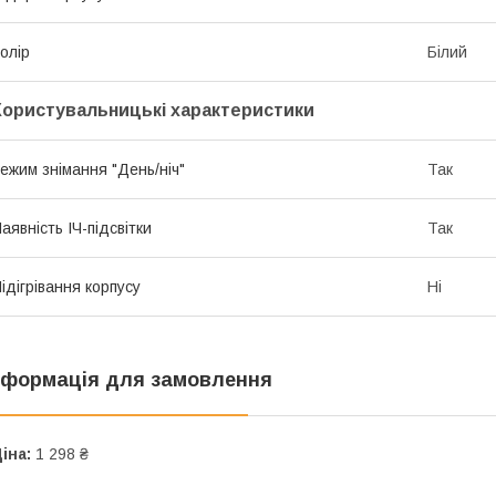
олір
Білий
Користувальницькі характеристики
ежим знімання "День/ніч"
Так
аявність ІЧ-підсвітки
Так
ідігрівання корпусу
Ні
нформація для замовлення
іна:
1 298 ₴