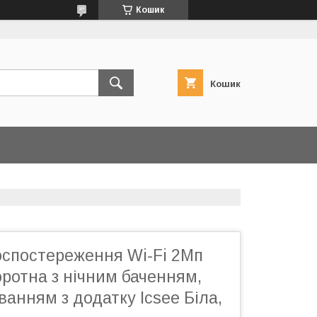
Кошик
Кошик
оспостереження Wi-Fi 2Мп
ротна з нічним баченням,
уванням з додатку Icsee Біла,