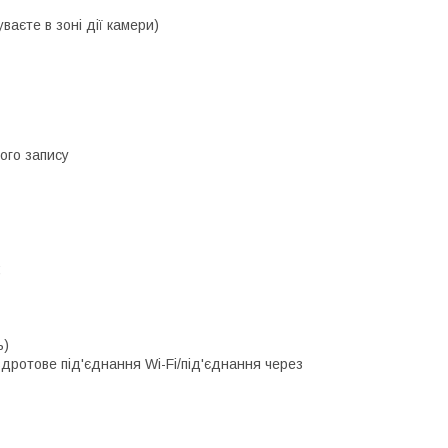
ваєте в зоні дії камери)
ного запису
;
ь)
здротове під'єднання Wi-Fi/під'єднання через