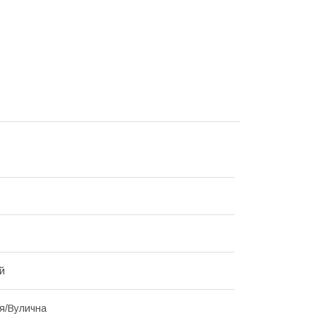
й
я/Вулична