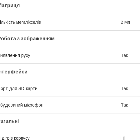
Матриця
ількість мегапікселів
2 Мп
Робота з зображенням
иявлення руху
Так
Інтерфейси
орт для SD-карти
Так
будований мікрофон
Так
Загальні
ідігрів корпусу
Ні