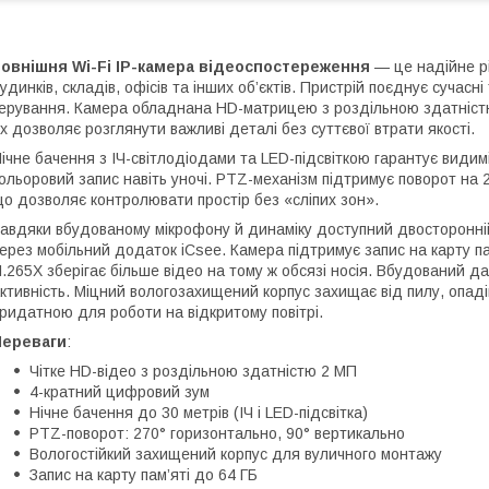
Зовнішня Wi-Fi IP-камера відеоспостереження
— це надійне р
удинків, складів, офісів та інших об’єктів. Пристрій поєднує сучасн
ерування. Камера обладнана HD-матрицею з роздільною здатністю
x дозволяє розглянути важливі деталі без суттєвої втрати якості.
ічне бачення з ІЧ-світлодіодами та LED-підсвіткою гарантує видимі
ольоровий запис навіть уночі. PTZ-механізм підтримує поворот на 2
о дозволяє контролювати простір без «сліпих зон».
авдяки вбудованому мікрофону й динаміку доступний двосторонній
ерез мобільний додаток iCsee. Камера підтримує запис на карту п
.265X зберігає більше відео на тому ж обсязі носія. Вбудований д
ктивність. Міцний вологозахищений корпус захищає від пилу, опаді
ридатною для роботи на відкритому повітрі.
Переваги
:
Чітке HD-відео з роздільною здатністю 2 МП
4-кратний цифровий зум
Нічне бачення до 30 метрів (ІЧ і LED-підсвітка)
PTZ-поворот: 270° горизонтально, 90° вертикально
Вологостійкий захищений корпус для вуличного монтажу
Запис на карту пам’яті до 64 ГБ