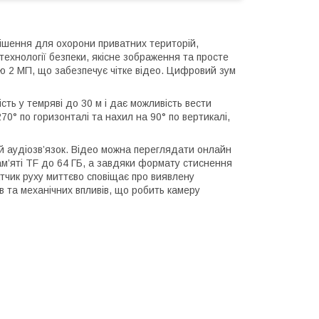
ішення для охорони приватних територій,
і технології безпеки, якісне зображення та просте
 2 МП, що забезпечує чітке відео. Цифровий зум
сть у темряві до 30 м і дає можливість вести
70° по горизонталі та нахил на 90° по вертикалі,
 аудіозв’язок. Відео можна переглядати онлайн
ам’яті TF до 64 ГБ, а завдяки формату стиснення
атчик руху миттєво сповіщає про виявлену
в та механічних впливів, що робить камеру