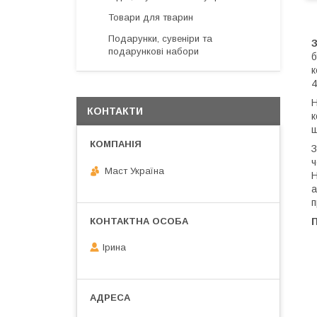
Товари для тварин
Подарунки, сувеніри та
подарункові набори
б
к
4
Н
КОНТАКТИ
к
щ
З
ч
Маст Україна
H
а
п
Ірина