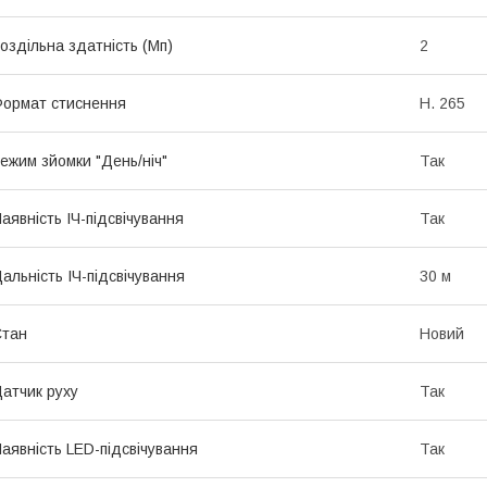
оздільна здатність (Мп)
2
ормат стиснення
H. 265
ежим зйомки "День/ніч"
Так
аявність ІЧ-підсвічування
Так
альність ІЧ-підсвічування
30 м
Стан
Новий
атчик руху
Так
аявність LED-підсвічування
Так