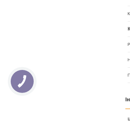
К
Р
Н
П
І
Ц