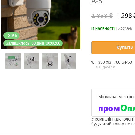
A-8
1 298 
1 853 ₴
В наявності
Код:
A-8
–30%
Залишилось
0
0
днів
0
0
0
0
0
0
Купити
+380 (93) 780-54-58
Лайфселл
У компанії підключені
будь-який товар не п