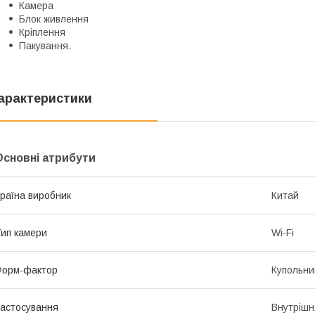
Камера
Блок живлення
Кріплення
Пакування.
арактеристики
Основні атрибути
раїна виробник
Китай
ип камери
Wi-Fi
Форм-фактор
Купольни
астосування
Внутрішн