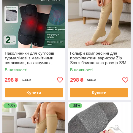
Наколінники для суглобів
Гольфи компресійні для
турмалінові з магнітними
профілактики варикозу Zip
вставками, на липучках,
Sox з блискавкою розмір S/M
універсальний розмір 2 шт
2 шт Бежевий, LY-105-S/M-
В наявності
В наявності
Чорні XL-332
Beige
298
298
₴
₴
500 ₴
500 ₴
Купити
Купити
–40%
–38%