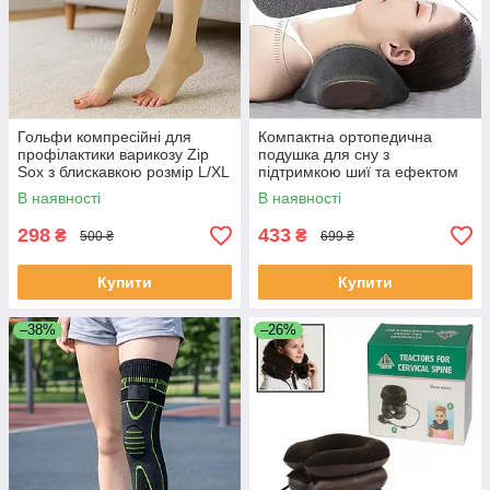
Гольфи компресійні для
Компактна ортопедична
профілактики варикозу Zip
подушка для cну з
Sox з блискавкою розмір L/XL
підтримкою шиї та ефектом
2 шт Бежевий, LY-105-L/XL-
пам' яті Сіра LY-91
В наявності
В наявності
Beige
298
433
₴
₴
500 ₴
699 ₴
Купити
Купити
–38%
–26%