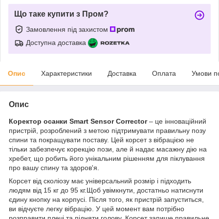
Що таке купити з Пром?
Замовлення під захистом
Доступна доставка
Опис
Характеристики
Доставка
Оплата
Умови п
Опис
Коректор осанки Smart Sensor Corrector
– це інноваційний
пристрій, розроблений з метою підтримувати правильну позу
спини та покращувати поставу. Цей корсет з вібрацією не
тільки забезпечує корекцію пози, але й надає масажну дію на
хребет, що робить його унікальним рішенням для піклування
про вашу спину та здоров'я.
Корсет від сколіозу має універсальний розмір і підходить
людям від 15 кг до 95 кг.Щоб увімкнути, достатньо натиснути
єдину кнопку на корпусі. Після того, як пристрій запуститься,
ви відчуєте легку вібрацію. У цей момент вам потрібно
розправити плечі та підняти голову. Корсет запише правильне