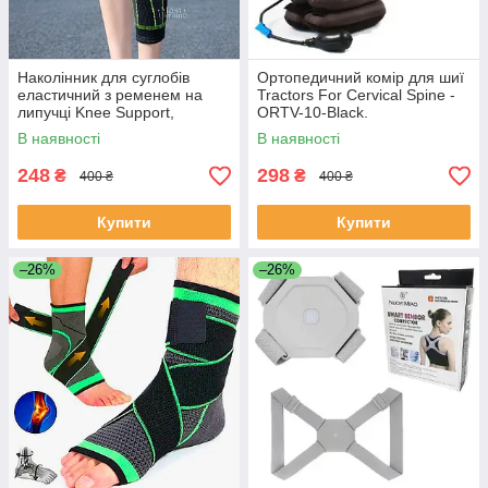
Наколінник для суглобів
Ортопедичний комір для шиї
еластичний з ременем на
Tractors For Cervical Spine -
липучці Knee Support,
ORTV-10-Black.
спортивний бандаж фіксатор
В наявності
В наявності
колінного суглоба, SH-2028
248
298
₴
₴
400 ₴
400 ₴
Купити
Купити
–26%
–26%