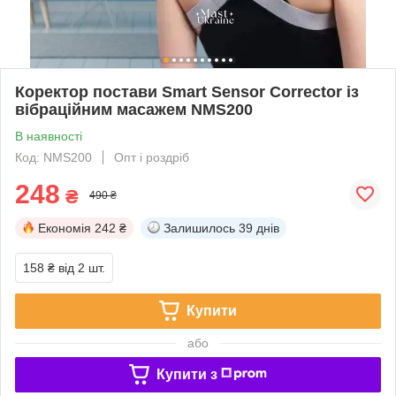
Коректор постави Smart Sensor Corrector із
вібраційним масажем NMS200
В наявності
Код: NMS200
Опт і роздріб
248
₴
490 ₴
Економія
242 ₴
Залишилось
39 днів
158 ₴
від 2 шт.
Купити
або
Купити з