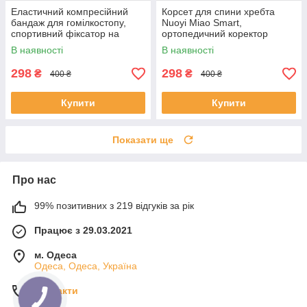
Еластичний компресійний
Корсет для спини хребта
бандаж для гомілкостопу,
Nuoyi Miao Smart,
спортивний фіксатор на
ортопедичний коректор
гомілкостоп Сірий с зеленим
постави — K-49, сірий
В наявності
В наявності
SU-01267
298
298
₴
₴
400 ₴
400 ₴
Купити
Купити
Показати ще
Про нас
99% позитивних з 219 відгуків за рік
Працює з 29.03.2021
м. Одеса
Одеса, Одеса, Україна
Контакти