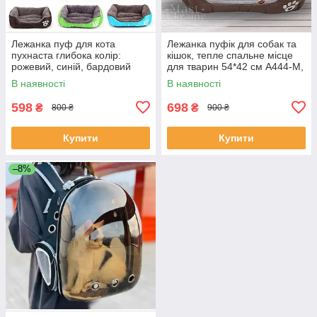
Лежанка пуф для кота
Лежанка пуфік для собак та
пухнаста глибока колір:
кішок, тепле спальне місце
рожевий, синій, бардовий
для тварин 54*42 см A444-M,
53х47 см
коричневий
В наявності
В наявності
598
698
₴
₴
800 ₴
900 ₴
Купити
Купити
–8%