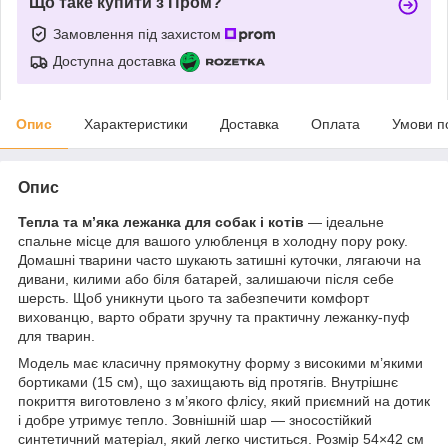
Що таке купити з Пром?
Замовлення під захистом
Доступна доставка
Опис
Характеристики
Доставка
Оплата
Умови п
Опис
Тепла та м’яка лежанка для собак і котів
— ідеальне
спальне місце для вашого улюбленця в холодну пору року.
Домашні тварини часто шукають затишні куточки, лягаючи на
дивани, килими або біля батарей, залишаючи після себе
шерсть. Щоб уникнути цього та забезпечити комфорт
вихованцю, варто обрати зручну та практичну лежанку-пуф
для тварин.
Модель має класичну прямокутну форму з високими м’якими
бортиками (15 см), що захищають від протягів. Внутрішнє
покриття виготовлено з м’якого флісу, який приємний на дотик
і добре утримує тепло. Зовнішній шар — зносостійкий
синтетичний матеріал, який легко чиститься. Розмір 54×42 см