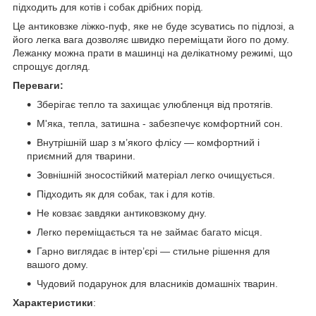
підходить для котів і собак дрібних порід.
Це антиковзке ліжко-пуф, яке не буде зсуватись по підлозі, а
його легка вага дозволяє швидко переміщати його по дому.
Лежанку можна прати в машинці на делікатному режимі, що
спрощує догляд.
Переваги:
Зберігає тепло та захищає улюбленця від протягів.
М'яка, тепла, затишна - забезпечує комфортний сон.
Внутрішній шар з м’якого флісу — комфортний і
приємний для тварини.
Зовнішній зносостійкий матеріал легко очищується.
Підходить як для собак, так і для котів.
Не ковзає завдяки антиковзкому дну.
Легко переміщається та не займає багато місця.
Гарно виглядає в інтер’єрі — стильне рішення для
вашого дому.
Чудовий подарунок для власників домашніх тварин.
Характеристики
: