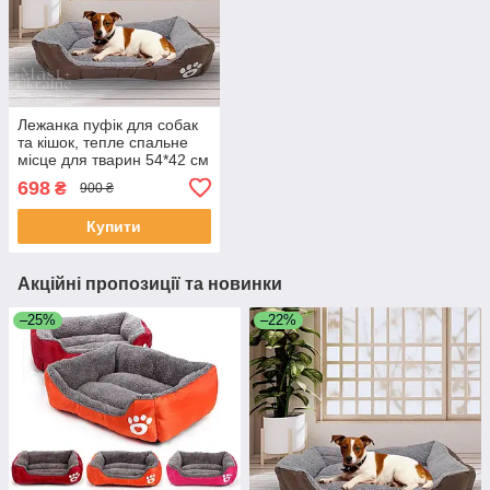
Лежанка пуфік для собак
та кішок, тепле спальне
місце для тварин 54*42 см
A444-M, коричневий
698
₴
900 ₴
Купити
Акційні пропозиції та новинки
–25%
–22%