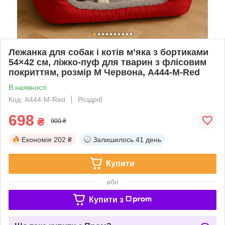
Лежанка для собак і котів м’яка з бортиками
54×42 см, ліжко-пуф для тварин з флісовим
покриттям, розмір M Червона, A444-M-Red
В наявності
Код: A444-M-Red
Роздріб
698
₴
900 ₴
Економія
202 ₴
Залишилось
41 день
Купити
або
Купити з