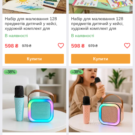
Набір для малювання 128
Набір для малювання 128
предметів дитячий у кейсі,
предметів дитячий у кейсі,
художній комплект для
художній комплект для
творчості Космонавт Синій,
творчості Єдиноріг Рожевий,
В наявності
В наявності
ML-16926-Blue
ML-16926-Pink
598
598
₴
₴
979 ₴
979 ₴
Купити
Купити
–38%
–38%