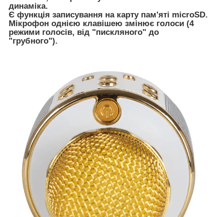
динаміка.
Є функція записування на карту пам'яті microSD.
Мікрофон однією клавішею змінює голоси (4
режими голосів, від "пискляного" до
"грубного").