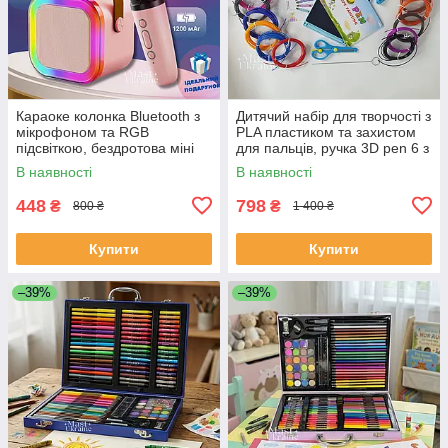
Караоке колонка Bluetooth з
Дитячий набір для творчості з
мікрофоном та RGB
PLA пластиком та захистом
підсвіткою, бездротова міні
для пальців, ручка 3D pen 6 з
акустика з USB, TF, AUX
Lеd дисплеєм, ML-6-Blue
В наявності
В наявності
Рожева, K12-Pink
448
798
₴
₴
800 ₴
1 400 ₴
Купити
Купити
–39%
–39%