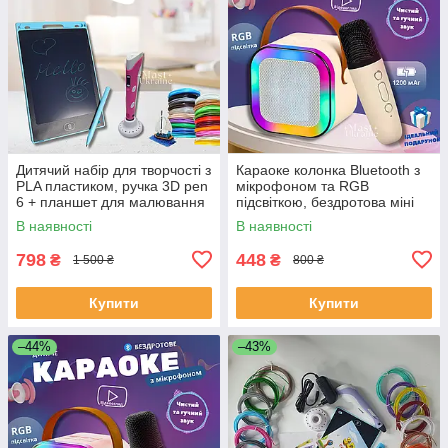
Дитячий набір для творчості з
Караоке колонка Bluetooth з
PLA пластиком, ручка 3D pen
мікрофоном та RGB
6 + планшет для малювання
підсвіткою, бездротова міні
Рожевий ML-6-Pink
акустика з USB, TF, AUX
В наявності
В наявності
Бежева, K12-Beige
798
448
₴
₴
1 500 ₴
800 ₴
Купити
Купити
–44%
–43%