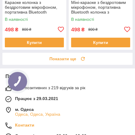
Караоке колонка з
Міні-караоке з бездротовим
бездротовим мікрофоном,
мікрофоном, портативна
портативна Bluetooth
Bluetooth колонка з
акустика з USB, AUX, TF та
підсвіткою RGB, USB, TF, AUX
В наявності
В наявності
RGB підсвіткою, K12-2024-
Рожева, Mikr-K12-Pink
Blue
498
498
₴
₴
800 ₴
800 ₴
Купити
Купити
Показати ще
Про нас
99% позитивних з 219 відгуків за рік
Працює з 29.03.2021
м. Одеса
Одеса, Одеса, Україна
Контакти