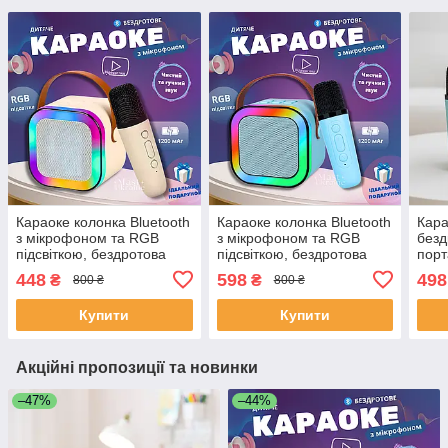
Караоке колонка Bluetooth
Караоке колонка Bluetooth
Кара
з мікрофоном та RGB
з мікрофоном та RGB
безд
підсвіткою, бездротова
підсвіткою, бездротова
порт
міні акустика з USB, TF,
міні акустика з USB, TF,
акус
448
598
498
₴
₴
800 ₴
800 ₴
AUX Бежева, K12-Beige
AUX Блакитна, K12-Blue
та R
2024
Купити
Купити
Акційні пропозиції та новинки
–47%
–44%