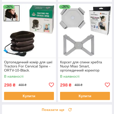
–26%
–26%
Ортопедичний комір для шиї
Корсет для спини хребта
Tractors For Cervical Spine -
Nuoyi Miao Smart,
ORTV-10-Black.
ортопедичний коректор
постави — K-49, сірий
В наявності
В наявності
298
298
₴
₴
400 ₴
400 ₴
Купити
Купити
Показати ще