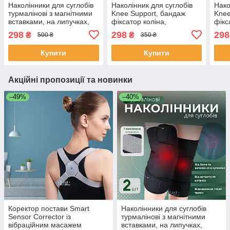
Наколінники для суглобів
Наколінник для суглобів
Нако
турмалінові з магнітними
Knee Support, бандаж
Knee
вставками, на липучках,
фіксатор коліна,
фікс
універсальний розмір 2 шт
спортивний наколінник
спор
298
298
298
₴
₴
500 ₴
350 ₴
Чорні XL-332
(М) KS-001-M
(XXL
Купити
Купити
Акційні пропозиції та новинки
–49%
–40%
Коректор постави Smart
Наколінники для суглобів
Sensor Corrector із
турмалінові з магнітними
вібраційним масажем
вставками, на липучках,