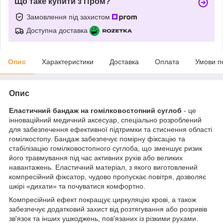
Що таке купити з Пром?
Замовлення під захистом
Доступна доставка
Опис
Характеристики
Доставка
Оплата
Умови п
Опис
Еластичний бандаж на гомілковостопний суглоб
- це
інноваційний медичний аксесуар, спеціально розроблений
для забезпечення ефективної підтримки та стиснення області
гомілкостопу. Бандаж забезпечує помірну фіксацію та
стабілізацію гомілковостопного суглоба, що зменшує ризик
його травмування під час активних рухів або великих
навантажень. Еластичний матеріал, з якого виготовлений
компресійний фіксатор, чудово пропускає повітря, дозволяє
шкірі «дихати» та почуватися комфортно.
Компресійний ефект покращує циркуляцію крові, а також
забезпечує додатковий захист від розтягування або розривів
зв'язок та інших ушкоджень, пов'язаних із різкими рухами.