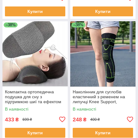
Купити
Купити
–38%
–38%
Компактна ортопедична
Наколінник для суглобів
подушка для cну з
еластичний з ременем на
підтримкою шиї та ефектом
липучці Knee Support,
пам' яті Сіра LY-91
спортивний бандаж фіксатор
В наявності
В наявності
колінного суглоба, SH-2028
433
248
₴
₴
699 ₴
400 ₴
Купити
Купити