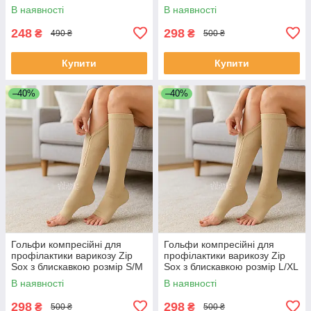
NMS200
універсальний розмір 2 шт
В наявності
В наявності
Чорні XL-332
248
298
₴
₴
490 ₴
500 ₴
Купити
Купити
–40%
–40%
Гольфи компресійні для
Гольфи компресійні для
профілактики варикозу Zip
профілактики варикозу Zip
Sox з блискавкою розмір S/M
Sox з блискавкою розмір L/XL
2 шт Бежевий, LY-105-S/M-
2 шт Бежевий, LY-105-L/XL-
В наявності
В наявності
Beige
Beige
298
298
₴
₴
500 ₴
500 ₴