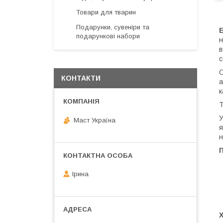
Товари для тварин
Подарунки, сувеніри та
подарункові набори
н
в
с
О
КОНТАКТИ
а
к
Т
У
Маст Україна
я
н
Ірина