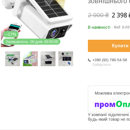
зовнішнього
2 398 
2 900 ₴
В наявності
Код:
S-03
–17%
Залишилось
0
0
днів
0
0
0
0
0
0
Купити
+380 (93) 780-54-58
Лайфселл
У компанії підключені
будь-який товар не п