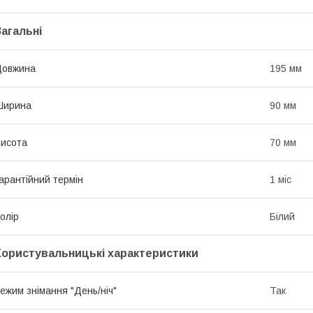
Загальні
Довжина
195 мм
Ширина
90 мм
исота
70 мм
арантійний термін
1 міс
олір
Білий
Користувальницькі характеристики
ежим знімання "День/ніч"
Так