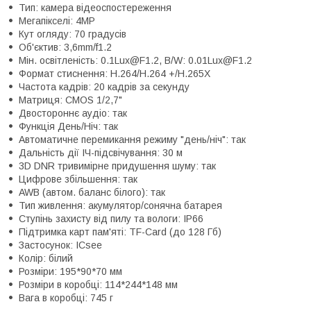
Тип: камера відеоспостереження
Мегапікселі: 4MP
Кут огляду: 70 градусів
Об'єктив: 3,6mm/f1.2
Мін. освітленість: 0.1Lux@F1.2, B/W: 0.01Lux@F1.2
Формат стиснення: H.264/H.264 +/H.265X
Частота кадрів: 20 кадрів за секунду
Матриця: CMOS 1/2,7"
Двостороннє аудіо: так
Функція День/Ніч: так
Автоматичне перемикання режиму "день/ніч": так
Дальність дії ІЧ-підсвічування: 30 м
3D DNR тривимірне придушення шуму: так
Цифрове збільшення: так
AWB (автом. баланс білого): так
Тип живлення: акумулятор/сонячна батарея
Ступінь захисту від пилу та вологи: IP66
Підтримка карт пам'яті: TF-Card (до 128 Гб)
Застосунок: ICsee
Колір: білий
Розміри: 195*90*70 мм
Розміри в коробці: 114*244*148 мм
Вага в коробці: 745 г