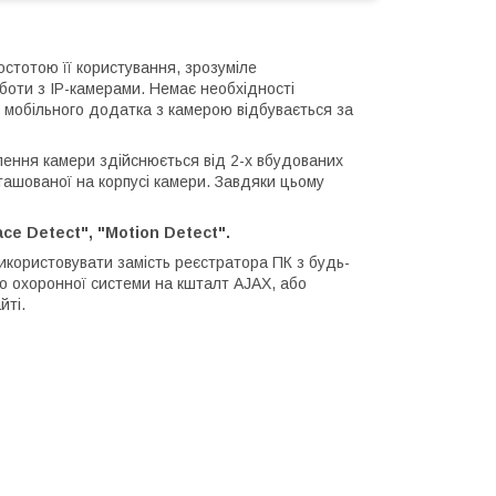
остотою її користування, зрозуміле
боти з IP-камерами. Немає необхідності
к мобільного додатка з камерою відбувається за
лення камери здійснюється від 2-х вбудованих
зташованої на корпусі камери. Завдяки цьому
ace Detect", "Motion Detect".
використовувати замість реєстратора ПК з будь-
до охоронної системи на кшталт AJAX, або
йті.