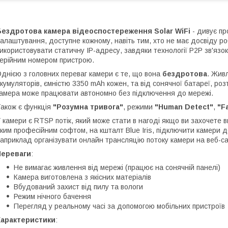
Бездротова камера відеоспостереження Solar WiFi
- дивує пр
алаштування, доступне кожному, навіть тим, хто не має досвіду ро
икористовувати статичну IP-адресу, завдяки технології P2P зв'язо
ерійним номером пристрою.
днією з головних переваг камери є те, що вона
бездротова
. Жив
кумуляторів, ємністю 3350 mAh кожен, та від сонячної батареї, ро
амера може працювати автономно без підключення до мережі.
акож є функція
"Розумна тривога"
, режими
"Human Detect"
,
"F
 камери є RTSP потік, який може стати в нагоді якщо ви захочете 
ким професійним софтом, на кшталт Blue Iris, підключити камери 
априклад організувати онлайн трансляцію потоку камери на веб-са
Переваги
:
Не вимагає живлення від мережі (працює на сонячній панелі)
Камера виготовлена з якісних матеріалів
Вбудований захист від пилу та вологи
Режим нічного бачення
Перегляд у реальному часі за допомогою мобільних пристроїв
Характеристики
: