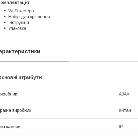
Комплектація
:
Wi-Fi камера
Набір для кріплення
Інструкція
Упаковка
арактеристики
Основні атрибути
иробник
AJAX
раїна виробник
Китай
ип камери
IP