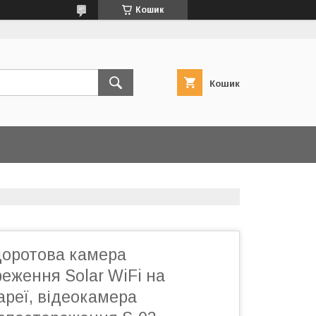
Кошик
Кошик
доротова камера
еження Solar WiFi на
ареї, відеокамера