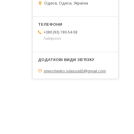
Одеса, Одеса, Україна
+380 (93) 780-54-58
Лайфселл
shevchenko.odessa92@gmail.com