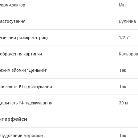
Форм-фактор
Міні
астосування
Вулична
ізичний розмір матриці
1/2.7"
ображення картинки
Кольоро
ежим зйомки "День/ніч"
Так
аявність ІЧ-підсвічування
Так
альність ІЧ-підсвічування
30 м
Інтерфейси
будований мікрофон
Так