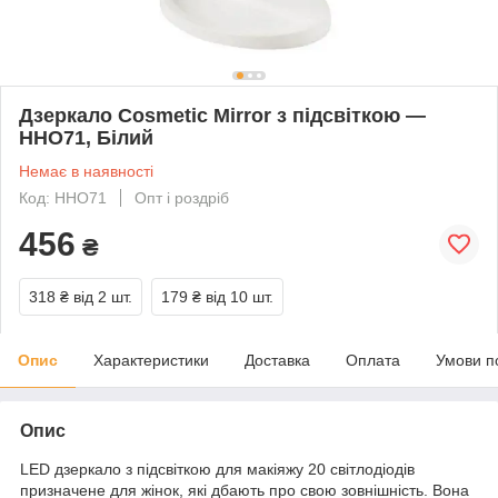
Дзеркало Cosmetic Mirror з підсвіткою —
HHO71, Білий
Немає в наявності
Код: HHO71
Опт і роздріб
456
₴
318 ₴
від 2 шт.
179 ₴
від 10 шт.
Опис
Характеристики
Доставка
Оплата
Умови п
Опис
LED дзеркало з підсвіткою для макіяжу 20 світлодіодів
призначене для жінок, які дбають про свою зовнішність. Вона