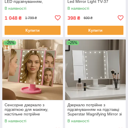
LED підсвічуванням,
Led Mirror Light TV-37
портативна косметичка
В наявності
В наявності
Рожева DS-35-Pink
1 048
398
₴
₴
1 799 ₴
600 ₴
Купити
Купити
–25%
–25%
Сенсорне дзеркало з
Дзеркало потрійне з
підсвіткою для макіяжу,
підсвічуванням на підставці
настільне потрійне
Superstar Magnifying Mirror зі
дзеркальце з світлодіодами
збільшувальними секціями
В наявності
В наявності
та USB живленням, рожеве,
2х/3х Біле, MM-001-White
MM-001-Pink