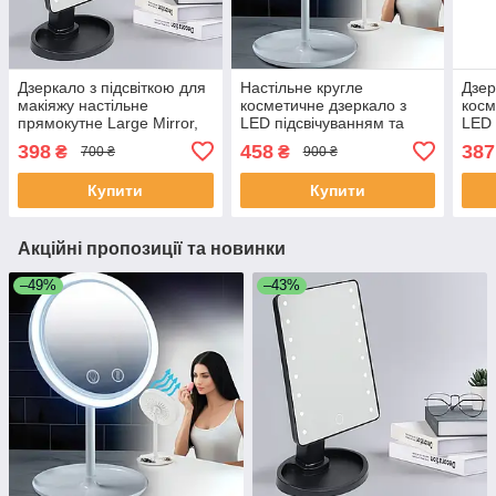
Дзеркало з підсвіткою для
Настільне кругле
Дзер
макіяжу настільне
косметичне дзеркало з
косм
прямокутне Large Mirror,
LED підсвічуванням та
LED 
живлення від USB/
вентилятором Breeze
наст
398
458
387
₴
₴
700 ₴
900 ₴
батарейок Чорне, MLLM-
Mirror, Біле LY-699-White
дзер
22-Black
Біле
Купити
Купити
Акційні пропозиції та новинки
–49%
–43%