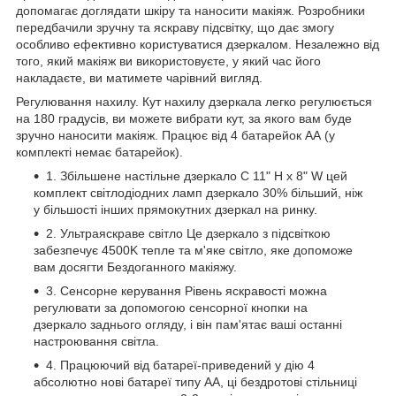
допомагає доглядати шкіру та наносити макіяж. Розробники
передбачили зручну та яскраву підсвітку, що дає змогу
особливо ефективно користуватися дзеркалом. Незалежно від
того, який макіяж ви використовуєте, у який час його
накладаєте, ви матимете чарівний вигляд.
Регулювання нахилу. Кут нахилу дзеркала легко регулюється
на 180 градусів, ви можете вибрати кут, за якого вам буде
зручно наносити макіяж. Працює від 4 батарейок АА (у
комплекті немає батарейок).
1. Збільшене настільне дзеркало C 11" H x 8" W цей
комплект світлодіодних ламп дзеркало 30% більший, ніж
у більшості інших прямокутних дзеркал на ринку.
2. Ультраяскраве світло Це дзеркало з підсвіткою
забезпечує 4500K тепле та м'яке світло, яке допоможе
вам досягти Бездоганного макіяжу.
3. Сенсорне керування Рівень яскравості можна
регулювати за допомогою сенсорної кнопки на
дзеркало заднього огляду, і він пам'ятає ваші останні
настроювання світла.
4. Працюючий від батареї-приведений у дію 4
абсолютно нові батареї типу АА, ці бездротові стільниці