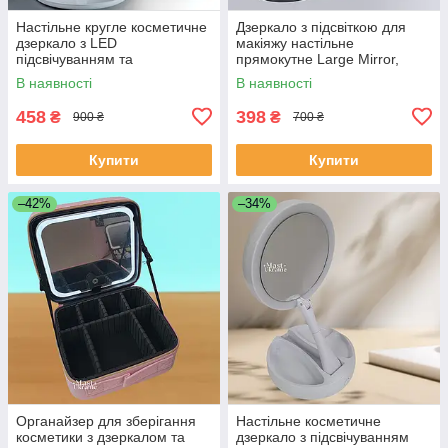
Настільне кругле косметичне
Дзеркало з підсвіткою для
дзеркало з LED
макіяжу настільне
підсвічуванням та
прямокутне Large Mirror,
вентилятором Breeze Mirror,
живлення від USB/батарейок
В наявності
В наявності
Біле LY-699-White
Чорне, MLLM-22-Black
458
398
₴
₴
900 ₴
700 ₴
Купити
Купити
–42%
–34%
Органайзер для зберігання
Настільне косметичне
косметики з дзеркалом та
дзеркало з підсвічуванням