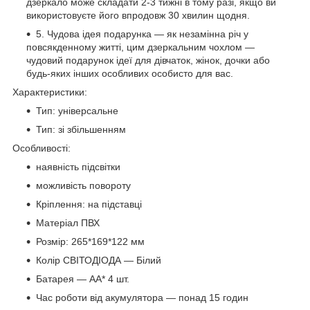
дзеркало може складати 2-3 тижні в тому разі, якщо ви
використовуєте його впродовж 30 хвилин щодня.
5. Чудова ідея подарунка — як незамінна річ у
повсякденному житті, цим дзеркальним чохлом —
чудовий подарунок ідеї для дівчаток, жінок, дочки або
будь-яких інших особливих особисто для вас.
Характеристики:
Тип: універсальне
Тип: зі збільшенням
Особливості:
наявність підсвітки
можливість повороту
Кріплення: на підставці
Матеріал ПВХ
Розмір: 265*169*122 мм
Колір СВІТОДІОДА — Білий
Батарея — AA* 4 шт.
Час роботи від акумулятора — понад 15 годин