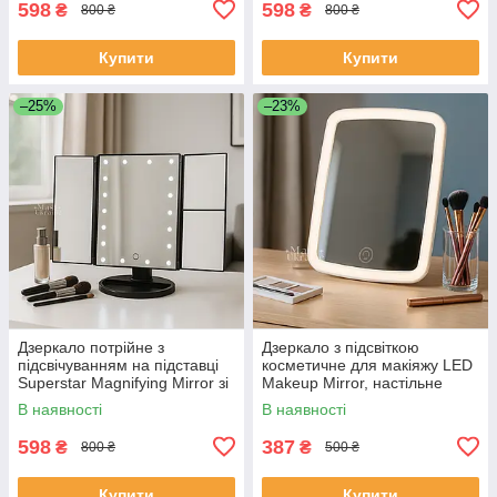
598
598
₴
₴
800 ₴
800 ₴
Купити
Купити
–25%
–23%
Дзеркало потрійне з
Дзеркало з підсвіткою
підсвічуванням на підставці
косметичне для макіяжу LED
Superstar Magnifying Mirror зі
Makeup Mirror, настільне
збільшувальними секціями
прямокутне дзеркало, USB-
В наявності
В наявності
2х/3х Чорне, MM-001-Black
живлення Біле, VE-118
598
387
₴
₴
800 ₴
500 ₴
Купити
Купити