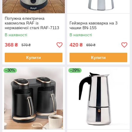
Потужна електрична
кавомолка RAF із
Гейзерна кавоварка на 3
нержавіючої сталі RAF-7113
чашки BN-155
В наявності
В наявності
368
420
₴
₴
570 ₴
650 ₴
Купити
Купити
–30%
–29%