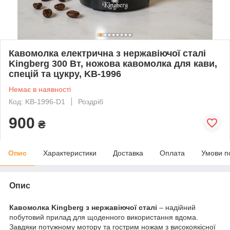
Кавомолка електрична з нержавіючої сталі
Kingberg 300 Вт, ножова кавомолка для кави,
спецій та цукру, KB-1996
Немає в наявності
Код: KB-1996-D1
Роздріб
900
₴
Опис
Характеристики
Доставка
Оплата
Умови п
Опис
К
авомолка
Kingberg
з нержавіючої сталі
– надійний
побутовий прилад для щоденного використання вдома.
Завдяки потужному мотору та гострим ножам з високоякісної