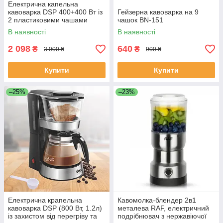
Електрична капельна
кавоварка DSP 400+400 Вт із
Гейзерна кавоварка на 9
2 пластиковими чашами
чашок BN-151
0,25+0,25л KA-3049
В наявності
В наявності
2 098
640
₴
₴
3 000 ₴
900 ₴
Купити
Купити
–25%
–23%
Електрична крапельна
Кавомолка-блендер 2в1
кавоварка DSP (800 Вт, 1.2л)
металева RAF, електричний
із захистом від перегріву та
подрібнювач з нержавіючої