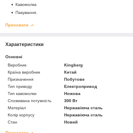
Кавомолка
Пакування.
Приховати
Характеристики
Основні
Виробник
Kingberg
Країна виробник
Китай
Призначення
Побутове
Тип приводу
Електропривод
Тип кавомолки
Ножова
Споживана потужність
300 Вт
Матеріал
Нержавіюча сталь
Колір корпусу
Нержавіюча сталь
Стан
Новий
Приховати