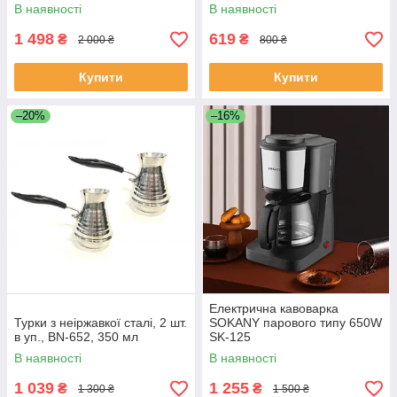
робочого тиску KA-3063
сталі R-7126
В наявності
В наявності
1 498
619
₴
₴
2 000 ₴
800 ₴
Купити
Купити
–20%
–16%
Електрична кавоварка
Турки з неіржавкої сталі, 2 шт.
SOKANY парового типу 650W
в уп., BN-652, 350 мл
SK-125
В наявності
В наявності
1 039
1 255
₴
₴
1 300 ₴
1 500 ₴