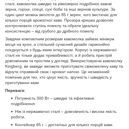
сталі, кавомолка швидко та рівномірно подрібнює кавові
зерна, горіхи, спеції, сухі боби та інші зернові культури. За
один цикл можна змолоти до 85 г зерен, чого вистачає для
кількох порцій ароматної кави. Прозора кришка дозволяє
контролювати ступінь помелу та обрати ідеальну
консистенцію – від грубого до дрібного помелу.
Завдяки компактним розмірам кавомолка займає мінімум
місця на кухні, а стильний сучасний дизайн гармонійно
поєднується з будь-яким інтер’єром. Корпус із нержавіючої
сталі не тільки додає привабливості, а й робить пристрій
довговічним та простим у догляді. Використовуючи кавомолку
Kingberg, ви завжди зможете приготувати свіжомелену каву та
відчути справжній смак і аромат напою. Це незамінний
помічник для тих, хто цінує якість, зручність і швидкість у
приготуванні кави.
Переваги
:
Потужність 300 Вт – швидке та ефективне
подрібнення.
Ніж із нержавіючої сталі – довговічність і висока якість
роботи.
Контейнер 85 г – достатньо для кількох порцій кави.