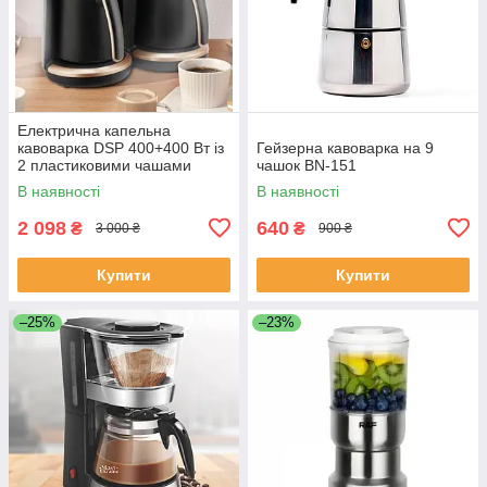
Електрична капельна
кавоварка DSP 400+400 Вт із
Гейзерна кавоварка на 9
2 пластиковими чашами
чашок BN-151
0,25+0,25л KA-3049
В наявності
В наявності
2 098
640
₴
₴
3 000 ₴
900 ₴
Купити
Купити
–25%
–23%