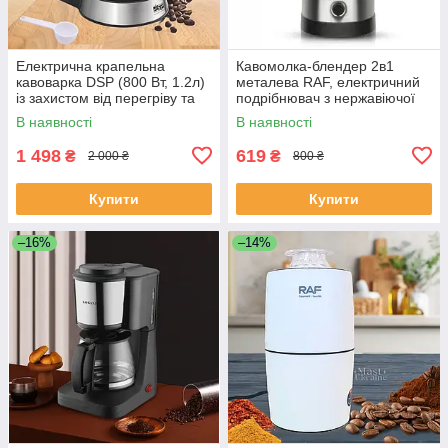
Електрична крапельна
Кавомолка-блендер 2в1
кавоварка DSP (800 Вт, 1.2л)
металева RAF, електричний
із захистом від перегріву та
подрібнювач з нержавіючої
робочого тиску KA-3063
сталі R-7126
В наявності
В наявності
1 498
619
₴
₴
2 000 ₴
800 ₴
Купити
Купити
–16%
–14%