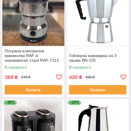
Потужна електрична
кавомолка RAF із
Гейзерна кавоварка на 3
нержавіючої сталі RAF-7113
чашки BN-155
В наявності
В наявності
368
420
₴
₴
570 ₴
650 ₴
Купити
Купити
–30%
–29%