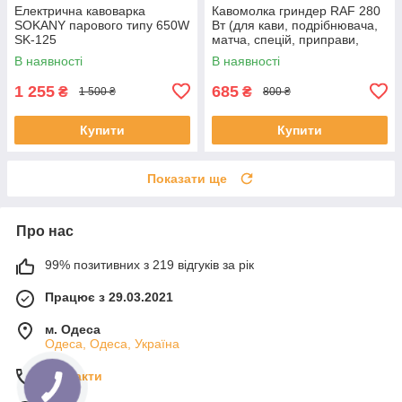
Електрична кавоварка
Кавомолка гриндер RAF 280
SOKANY парового типу 650W
Вт (для кави, подрібнювача,
SK-125
матча, спецій, приправи,
грибів, перцю) R-7122 Біла
В наявності
В наявності
1 255
685
₴
₴
1 500 ₴
800 ₴
Купити
Купити
Показати ще
Про нас
99% позитивних з 219 відгуків за рік
Працює з 29.03.2021
м. Одеса
Одеса, Одеса, Україна
Контакти