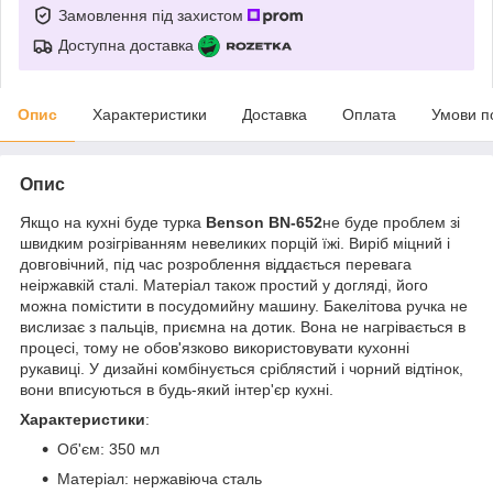
Замовлення під захистом
Доступна доставка
Опис
Характеристики
Доставка
Оплата
Умови п
Опис
Якщо на кухні буде турка
Benson BN-652
не буде проблем зі
швидким розігріванням невеликих порцій їжі. Виріб міцний і
довговічний, під час розроблення віддається перевага
неіржавкій сталі. Матеріал також простий у догляді, його
можна помістити в посудомийну машину. Бакелітова ручка не
вислизає з пальців, приємна на дотик. Вона не нагрівається в
процесі, тому не обов'язково використовувати кухонні
рукавиці. У дизайні комбінується сріблястий і чорний відтінок,
вони вписуються в будь-який інтер'єр кухні.
Характеристики
:
Об'єм: 350 мл
Матеріал: нержавіюча сталь