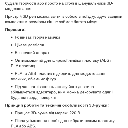
будівлі творчості або просто на столі в шанувальників 3D-
моделювання.
Пристрій 3D pen можна взяти із собою в поїздку, адже завдяки
компактним розмірам він не займає багато місця.
Переваги:
Розвиває творчі навички
Цікаве дозвілля
Безпечний апарат
Оптимізований для широкої лінійки пластику (ABS і
PLA пластик)
PLA та ABS-пластик підходить для моделювання
великих, об'ємних фігур
Під час нагрівання пластику його довжина
збільшується вдесятеро, ним можна декорувати одяг і
будь-які тверді поверхні
Принцип роботи та технічні особливості 3D-ручки:
Працює 3D-ручка від мережі 220 В.
Після увімкнення необхідно вибрати режим пластику
PLA або ABS.