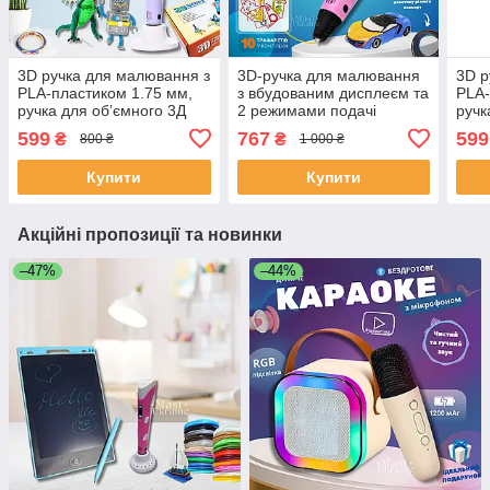
3D ручка для малювання з
3D-ручка для малювання
3D р
PLA-пластиком 1.75 мм,
з вбудованим дисплеєм та
PLA-
ручка для обʼємного 3Д
2 режимами подачі
ручк
моделювання з LCD
пластику (ABS та PLA)
мод
599
767
599
₴
₴
800 ₴
1 000 ₴
дисплеєм Фіолетова, PEN-
PEN-3-Pink
дисп
2-Purple
2-Bl
Купити
Купити
Акційні пропозиції та новинки
–47%
–44%