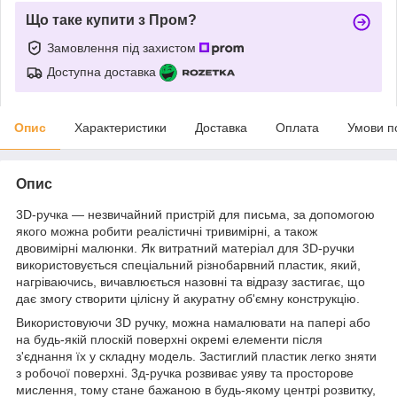
Що таке купити з Пром?
Замовлення під захистом
Доступна доставка
Опис
Характеристики
Доставка
Оплата
Умови п
Опис
3D-ручка — незвичайний пристрій для письма, за допомогою
якого можна робити реалістичні тривимірні, а також
двовимірні малюнки. Як витратний матеріал для 3D-ручки
використовується спеціальний різнобарвний пластик, який,
нагріваючись, вичавлюється назовні та відразу застигає, що
дає змогу створити цілісну й акуратну об'ємну конструкцію.
Використовуючи 3D ручку, можна намалювати на папері або
на будь-якій плоскій поверхні окремі елементи після
з'єднання їх у складну модель. Застиглий пластик легко зняти
з робочої поверхні. 3д-ручка розвиває уяву та просторове
мислення, тому стане бажаною в будь-якому центрі розвитку,