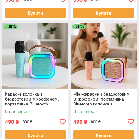
Купити
Купити
–38%
–38%
Караоке колонка з
Міні-караоке з бездротовим
бездротовим мікрофоном,
мікрофоном, портативна
портативна Bluetooth
Bluetooth колонка з
акустика з USB, AUX, TF та
підсвіткою RGB, USB, TF, AUX
В наявності
В наявності
RGB підсвіткою, K12-2024-
Рожева, Mikr-K12-Pink
Blue
498
498
₴
₴
800 ₴
800 ₴
Купити
Купити