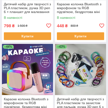
Дитячий набір для творчості з
Караоке колонка Bluetooth з
PLA пластиком, ручка 3D pen
мікрофоном та RGB
6 + планшет для малювання
підсвіткою, бездротова міні
Рожевий ML-6-Pink
акустика з USB, TF, AUX
В наявності
В наявності
Бежева, K12-Beige
798
448
₴
₴
1 500 ₴
800 ₴
Купити
Купити
–44%
–43%
Караоке колонка Bluetooth з
Дитячий набір для творчості з
мікрофоном та RGB
PLA пластиком та захистом
підсвіткою, бездротова міні
для пальців, ручка 3D pen 6 з