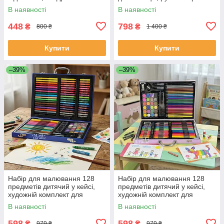
акустика з USB, TF, AUX
Lеd дисплеєм, ML-6-Blue
В наявності
В наявності
Рожева, K12-Pink
448
798
₴
₴
800 ₴
1 400 ₴
Купити
Купити
–39%
–39%
Набір для малювання 128
Набір для малювання 128
предметів дитячий у кейсі,
предметів дитячий у кейсі,
художній комплект для
художній комплект для
творчості Космонавт Синій,
творчості Єдиноріг Рожевий,
В наявності
В наявності
ML-16926-Blue
ML-16926-Pink
598
598
₴
₴
979 ₴
979 ₴